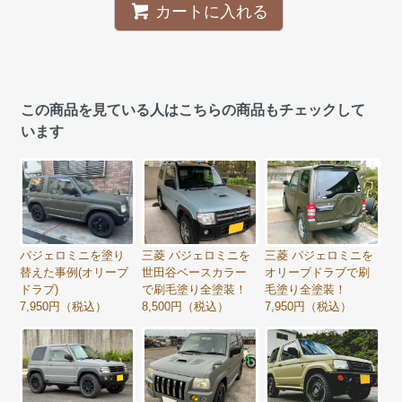
カートに入れる
この商品を見ている人はこちらの商品もチェックして
います
パジェロミニを塗り
三菱 パジェロミニを
三菱 パジェロミニを
替えた事例(オリーブ
世田谷ベースカラー
オリーブドラブで刷
ドラブ)
で刷毛塗り全塗装！
毛塗り全塗装！
7,950円（税込）
8,500円（税込）
7,950円（税込）