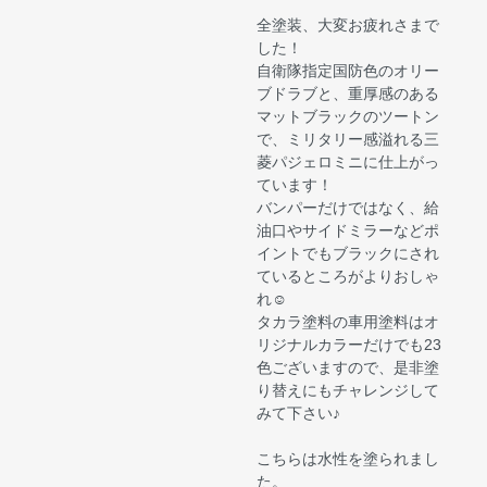
全塗装、大変お疲れさまで
した！
自衛隊指定国防色のオリー
ブドラブと、重厚感のある
マットブラックのツートン
で、ミリタリー感溢れる三
菱パジェロミニに仕上がっ
ています！
バンパーだけではなく、給
油口やサイドミラーなどポ
イントでもブラックにされ
ているところがよりおしゃ
れ☺
タカラ塗料の車用塗料はオ
リジナルカラーだけでも23
色ございますので、是非塗
り替えにもチャレンジして
みて下さい♪
こちらは水性を塗られまし
た。