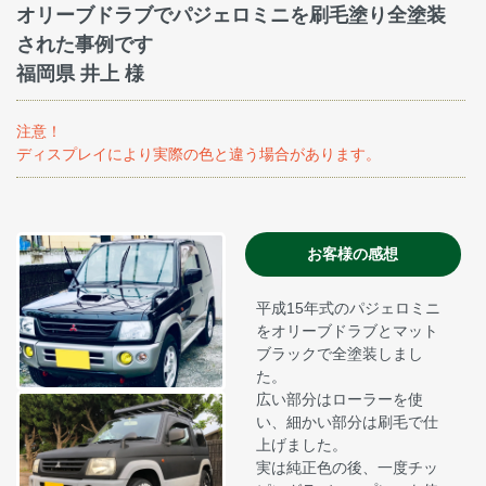
オリーブドラブでパジェロミニを刷毛塗り全塗装
された事例です
福岡県 井上 様
注意！
ディスプレイにより実際の色と違う場合があります。
お客様の感想
平成15年式のパジェロミニ
をオリーブドラブとマット
ブラックで全塗装しまし
た。
広い部分はローラーを使
い、細かい部分は刷毛で仕
上げました。
実は純正色の後、一度チッ