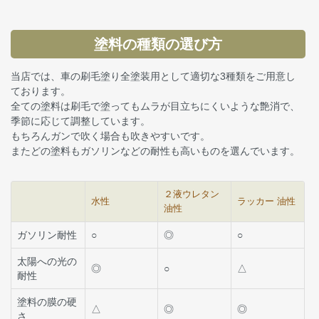
塗料の種類の選び方
当店では、車の刷毛塗り全塗装用として適切な3種類をご用意し
ております。
全ての塗料は刷毛で塗ってもムラが目立ちにくいような艶消で、
季節に応じて調整しています。
もちろんガンで吹く場合も吹きやすいです。
またどの塗料もガソリンなどの耐性も高いものを選んでいます。
２液ウレタン
水性
ラッカー 油性
油性
ガソリン耐性
○
◎
○
太陽への光の
◎
○
△
耐性
塗料の膜の硬
△
◎
◎
さ