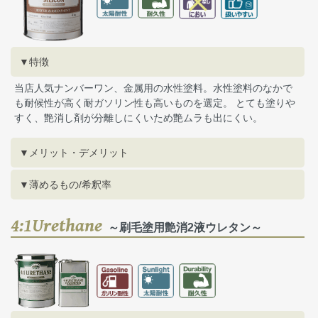
▼特徴
当店人気ナンバーワン、金属用の水性塗料。水性塗料のなかで
も耐候性が高く耐ガソリン性も高いものを選定。 とても塗りや
すく、艶消し剤が分離しにくいため艶ムラも出にくい。
▼メリット・デメリット
▼薄めるもの/希釈率
4:1Urethane
～刷毛塗用艶消2液ウレタン～