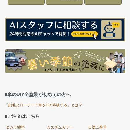
■車のDIY全塗装が初めての方へ
「刷毛とローラーで車をDIY塗装する」とは？
■ご注文はこちら
タカラ塗料
カスタムカラー
日塗工番号