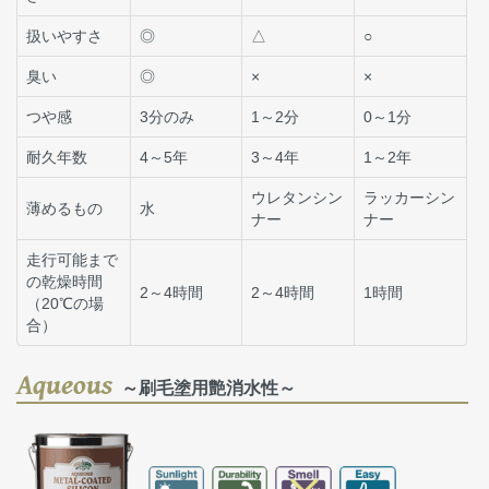
扱いやすさ
◎
△
○
臭い
◎
×
×
つや感
3分のみ
1～2分
0～1分
耐久年数
4～5年
3～4年
1～2年
ウレタンシン
ラッカーシン
薄めるもの
水
ナー
ナー
走行可能まで
の乾燥時間
2～4時間
2～4時間
1時間
（20℃の場
合）
Aqueous
～刷毛塗用艶消水性～