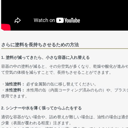
さらに塗料を長持ちさせるための方法
1. 塗料が減ってきたら、小さな容器に入れ替える
容器の中の塗料が減ると、その分空気が多くなり、乾燥や酸化が進み
て空気の体積を減らすことで、長持ちさせることができます。
・
油性塗料：
必ず金属製の缶に移し替えてください。
・
水性塗料：
水性用の缶（内面コーティング済みのもの）や、プラス
使用できます。
2. シンナーや水を薄く張ってからふたをする
適切な容器がない場合や、詰め替えが難しい場合は、油性の場合は適
少量（表面が覆われる程度）注ぎます。