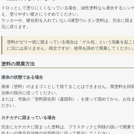
ドロッとして塗りにくくなっている場合、油性塗料なら適合するシン
え、塗りやすい硬さにうすめてください。
ラッカーや、硬化剤を入れていない2液型ウレタン塗料は、完全に固
元に戻ります。
塗料がゼリー状に固まっている場合は「ゲル化」という現象を起こ
に元には戻りません。残念ですが、使用を諦めて廃棄してください
塗料の廃棄方法
液体の状態である場合
液体（塗料）のままゴミとして捨てることはできません。廃塗料を回
治体の指示に従ってください。
または、市販の「塗料固化剤（凝固剤）」を使って固めてから、お住
ださい。
カチカチに固まっている場合
完全にカチカチに固まった塗料は、プラスチックと同様の扱いで廃棄
住まいの地方自治体の分別指示に従って処分してください。