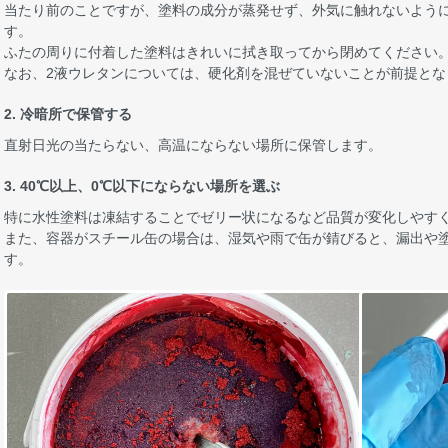
当たり前のことですが、塗料の成分が蒸発せず、外気に触れないよう
す。
ふたの周りに付着した塗料はきれいに拭き取ってから閉めてください
なお、2液ウレタンについては、硬化剤を混ぜていないことが前提とな
2. 冷暗所で保管する
直射日光の当たらない、高温にならない場所に保管します。
3. 40℃以上、0℃以下にならない場所を選ぶ
特に水性塗料は凍結することでゼリー状になるなど品質が変化しやす
また、容器がスチール缶の場合は、湿気や雨で缶が錆びると、漏出や
す。