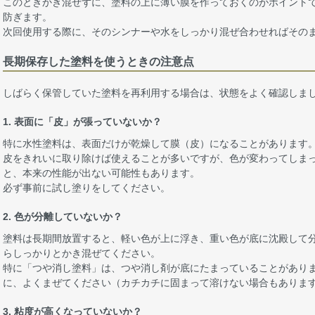
このときかき混ぜずに、塗料の上に薄い膜を作っておくのがポイント
防ぎます。
次回使用する際に、そのシンナーや水をしっかり混ぜ合わせればその
長期保存した塗料を使うときの注意点
しばらく保管していた塗料を再利用する場合は、状態をよく確認しま
1. 表面に「皮」が張っていないか？
特に水性塗料は、表面だけが乾燥して膜（皮）になることがあります
皮をきれいに取り除けば使えることが多いですが、色が変わってしま
と、本来の性能が出ない可能性もあります。
必ず事前に試し塗りをしてください。
2. 色が分離していないか？
塗料は長期間放置すると、軽い色が上に浮き、重い色が底に沈殿して
らしっかりとかき混ぜてください。
特に「つや消し塗料」は、つや消し剤が底にたまっていることがあり
に、よくまぜてください（カチカチに固まって溶けない場合もありま
3. 粘度が高くなっていないか？