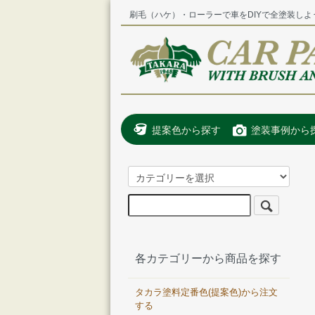
刷毛（ハケ）・ローラーで車をDIYで全塗装しよ
提案色から探す
塗装事例から
各カテゴリーから商品を探す
タカラ塗料定番色(提案色)から注文
する