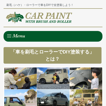
刷毛（ハケ）・ローラーで車をDIYで全塗装しよう！
「車を刷毛とローラーでDIY塗装する」
とは？