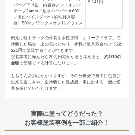
9,141円
バー／下げ缶・内容器／マスキング
テープ24mm／耐水ペーパー＃600
／非鉄バインダーα（刷毛付き容
器）500g／ワックスオフ1L／ウエス
例えば軽トラックの外装を水性塗料「オリーブドラブ」で
塗装した場合、上の表のとおり、塗料と道具類合わせて
22,
521円
で塗装することができます。
塗装業者に頼んだら20万円程かかると考えると、
約1/10の
金額
で塗装できる計算になります。
もちろん労力はかかりますが、その分自分で自由に色選び
出来る楽しさや、全塗装した達成感、車に対する一層の愛
着を感じていただけます。
実際に塗ってどうだった？
お客様塗装事例を一部ご紹介！