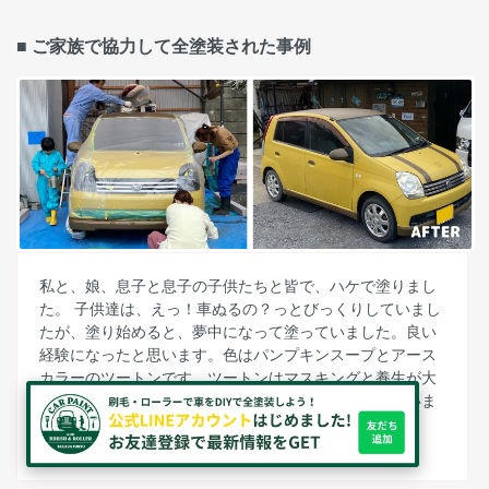
■ ご家族で協力して全塗装された事例
私と、娘、息子と息子の子供たちと皆で、ハケで塗りまし
た。 子供達は、えっ！車ぬるの？っとびっくりしていまし
たが、塗り始めると、夢中になって塗っていました。良い
経験になったと思います。色はパンプキンスープとアース
カラーのツートンです。ツートンはマスキングと養生が大
変だったけど、子供達はチョコバナナみたいと喜んでいま
す。
＜ 神奈川県 ウリボウ2 様/ダイハツ ミラ ＞