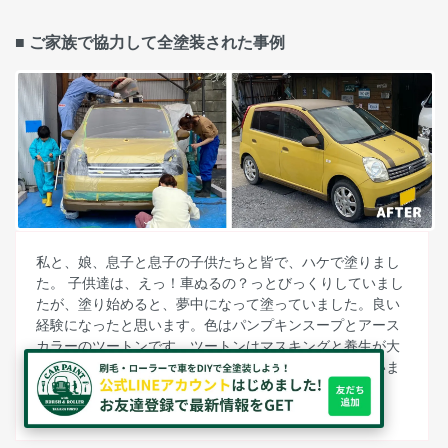
■ ご家族で協力して全塗装された事例
私と、娘、息子と息子の子供たちと皆で、ハケで塗りまし
た。 子供達は、えっ！車ぬるの？っとびっくりしていまし
たが、塗り始めると、夢中になって塗っていました。良い
経験になったと思います。色はパンプキンスープとアース
カラーのツートンです。ツートンはマスキングと養生が大
変だったけど、子供達はチョコバナナみたいと喜んでいま
す。
＜ 神奈川県 ウリボウ2 様/ダイハツ ミラ ＞