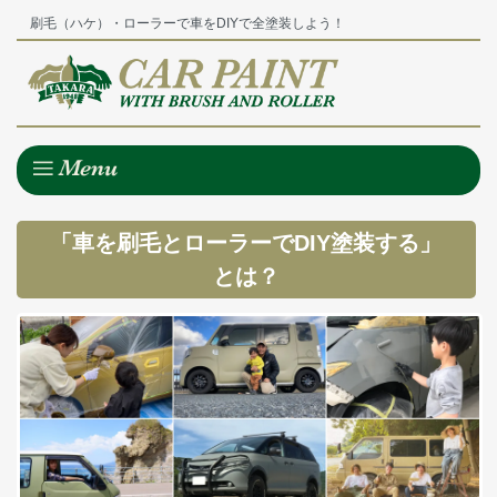
刷毛（ハケ）・ローラーで車をDIYで全塗装しよう！
「車を刷毛とローラーでDIY塗装する」
とは？