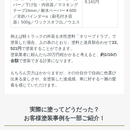
9,141円
バー／下げ缶・内容器／マスキング
テープ24mm／耐水ペーパー＃600
／非鉄バインダーα（刷毛付き容
器）500g／ワックスオフ1L／ウエス
例えば軽トラックの外装を水性塗料「オリーブドラブ」で
塗装した場合、上の表のとおり、塗料と道具類合わせて
22,
521円
で塗装することができます。
塗装業者に頼んだら20万円程かかると考えると、
約1/10の
金額
で塗装できる計算になります。
もちろん労力はかかりますが、その分自分で自由に色選び
出来る楽しさや、全塗装した達成感、車に対する一層の愛
着を感じていただけます。
実際に塗ってどうだった？
お客様塗装事例を一部ご紹介！