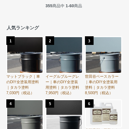
355
商品中
1-60
商品
人気ランキング
1
2
3
マットブラック｜車
イーグルブルーグレ
世田谷ベースカラー
のDIY全塗装用塗料
ー｜車のDIY全塗装
｜車のDIY全塗装用
｜タカラ塗料
用塗料｜タカラ塗料
塗料｜タカラ塗料
7,030円（税込）
7,950円（税込）
8,500円（税込）
4
5
6