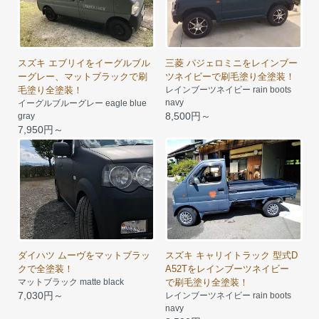
スズキ エブリイをイーグルブル
三菱 パジェロミニをレインブー
ーグレー、マットブラックで刷
ツネイビーで刷毛塗り全塗装！
毛塗り全塗装！
レインブーツネイビー rain boots
navy
イーグルブルーグレー eagle blue
8,500円～
gray
7,950円～
ダイハツ ムーヴをマットブラッ
スズキ キャリイトラック 型式D
クで全塗装！
A52Tをレインブーツネイビー
マットブラック matte black
で刷毛塗り全塗装！
7,030円～
レインブーツネイビー rain boots
navy