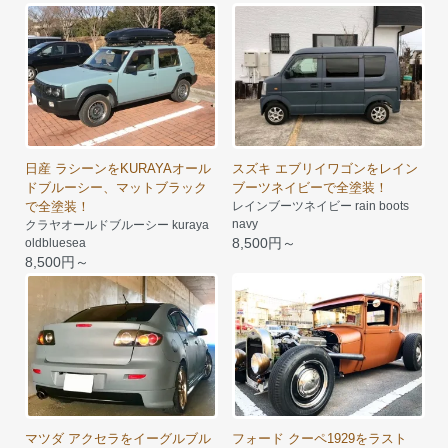
日産 ラシーンをKURAYAオール
スズキ エブリイワゴンをレイン
ドブルーシー、マットブラック
ブーツネイビーで全塗装！
で全塗装！
レインブーツネイビー rain boots
navy
クラヤオールドブルーシー kuraya
8,500円～
oldbluesea
8,500円～
マツダ アクセラをイーグルブル
フォード クーペ1929をラスト