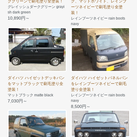
クグリーンで刷毛塗り全塗装！
ク、マットホワイト、レインブ
グレイッシュダークグリーン grayi
ーツネイビーで刷毛塗り全塗
sh dark green
装！
10,890円～
レインブーツネイビー rain boots
navy
8,500円～
ダイハツ ハイゼットデッキバン
ダイハツ ハイゼットパネルバン
をマットブラックで刷毛塗り全
をレインブーツネイビーで刷毛
塗装！
塗り全塗装！
マットブラック matte black
レインブーツネイビー rain boots
7,030円～
navy
8,500円～