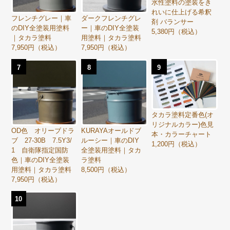
水性塗料の塗装をき
れいに仕上げる希釈
フレンチグレー｜車
ダークフレンチグレ
剤 バランサー
のDIY全塗装用塗料
ー｜車のDIY全塗装
5,380円（税込）
｜タカラ塗料
用塗料｜タカラ塗料
7,950円（税込）
7,950円（税込）
7
8
9
タカラ塗料定番色(オ
リジナルカラー)色見
OD色 オリーブドラ
KURAYAオールドブ
本・カラーチャート
ブ 27-30B 7.5Y3/
ルーシー｜車のDIY
1,200円（税込）
1 自衛隊指定国防
全塗装用塗料｜タカ
色｜車のDIY全塗装
ラ塗料
用塗料｜タカラ塗料
8,500円（税込）
7,950円（税込）
10