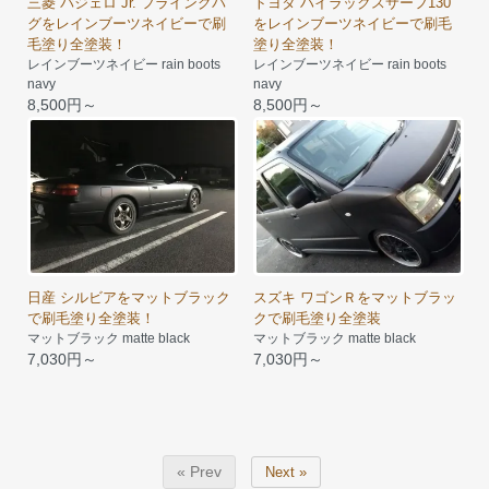
三菱 パジェロ Jr. フライングパ
トヨタ ハイラックスサーフ130
グをレインブーツネイビーで刷
をレインブーツネイビーで刷毛
毛塗り全塗装！
塗り全塗装！
レインブーツネイビー rain boots
レインブーツネイビー rain boots
navy
navy
8,500円～
8,500円～
日産 シルビアをマットブラック
スズキ ワゴンＲをマットブラッ
で刷毛塗り全塗装！
クで刷毛塗り全塗装
マットブラック matte black
マットブラック matte black
7,030円～
7,030円～
« Prev
Next »