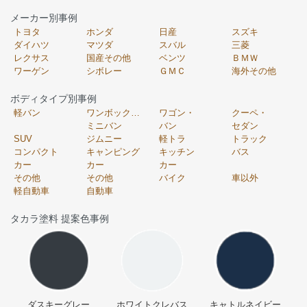
メーカー別事例
トヨタ
ホンダ
日産
スズキ
ダイハツ
マツダ
スバル
三菱
レクサス
国産その他
ベンツ
ＢＭＷ
ワーゲン
シボレー
ＧＭＣ
海外その他
ボディタイプ別事例
軽バン
ワンボックス・
ワゴン・
クーペ・
ミニバン
バン
セダン
SUV
ジムニー
軽トラ
トラック
コンパクト
キャンピング
キッチン
バス
カー
カー
カー
その他
その他
バイク
車以外
軽自動車
自動車
タカラ塗料 提案色事例
ダスキーグレー
ホワイトクレバス
キャトルネイビー