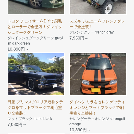
トヨタ チェイサーをDIYで刷毛
スズキ ジムニーをフレンチグレ
とローラーで全塗装！グレイッ
ーで全塗装！
シュダークグリーン
フレンチグレー french gray
7,950円～
グレイッシュダークグリーン grayi
sh dark green
10,890円～
日産 プリンスグロリア通称タテ
ダイハツ ミラをセレンゲッティ
グロをマットブラックで刷毛塗
オレンジとマットブラックで刷
り全塗装！
毛塗り全塗装！
マットブラック matte black
セレンゲッティオレンジ serengeti
7,030円～
orange
10,890円～