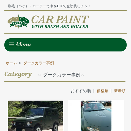
刷毛（ハケ）・ローラーで車をDIYで全塗装しよう！
ホーム
ダークカラー事例
>
Category
～ ダークカラー事例～
おすすめ順 |
|
価格順
新着順