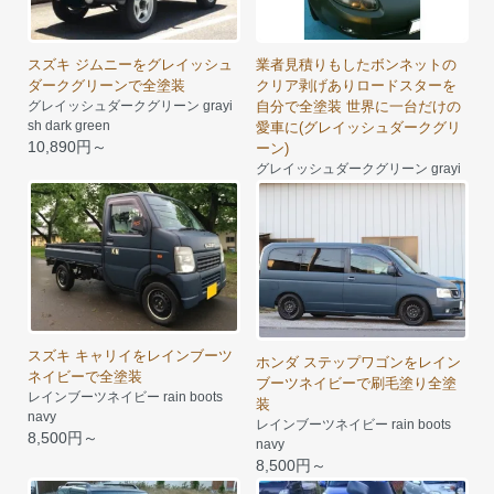
スズキ ジムニーをグレイッシュ
業者見積りもしたボンネットの
ダークグリーンで全塗装
クリア剥げありロードスターを
グレイッシュダークグリーン grayi
自分で全塗装 世界に一台だけの
sh dark green
愛車に(グレイッシュダークグリ
10,890円～
ーン)
グレイッシュダークグリーン grayi
sh dark green
10,890円～
スズキ キャリイをレインブーツ
ホンダ ステップワゴンをレイン
ネイビーで全塗装
ブーツネイビーで刷毛塗り全塗
レインブーツネイビー rain boots
装
navy
レインブーツネイビー rain boots
8,500円～
navy
8,500円～