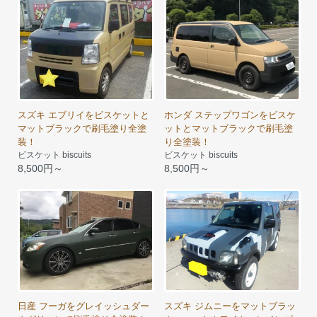
スズキ エブリイをビスケットと
ホンダ ステップワゴンをビスケ
マットブラックで刷毛塗り全塗
ットとマットブラックで刷毛塗
装！
り全塗装！
ビスケット biscuits
ビスケット biscuits
8,500円～
8,500円～
日産 フーガをグレイッシュダー
スズキ ジムニーをマットブラッ