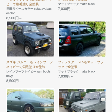
ビーで刷毛塗り全塗装
マットブラック matte black
7,030円～
世田谷ベースカラー setagayabas
ecolor
8,500円～
スズキ ジムニーをレインブーツ
フォレスターSG5をマットブラ
ネイビーで刷毛塗り全塗装
ックで全塗装！
レインブーツネイビー rain boots
マットブラック matte black
navy
7,030円～
8,500円～