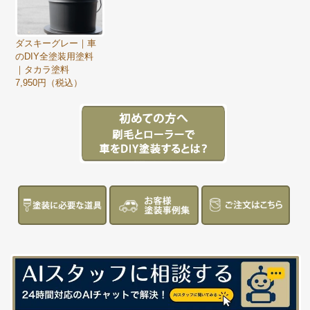
ダスキーグレー｜車
のDIY全塗装用塗料
｜タカラ塗料
7,950円（税込）