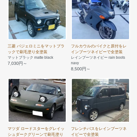
三菱 パジェロミニをマットブラ
フルカウルのバイクと原付をレ
ックで刷毛塗り全塗装
インブーツネイビーで全塗装
マットブラック matte black
レインブーツネイビー rain boots
7,030円～
navy
8,500円～
マツダ ロードスターをグレイッ
フレンチバスをレインブーツネ
シュダークグリーンで刷毛塗り
イビーで全塗装