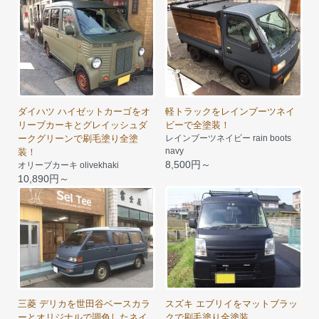
ダイハツ ハイゼットカーゴをオ
軽トラックをレインブーツネイ
リーブカーキとグレイッシュダ
ビーで全塗装！
ークグリーンで刷毛塗り全塗
レインブーツネイビー rain boots
navy
装！
8,500円～
オリーブカーキ olivekhaki
10,890円～
三菱 デリカを世田谷ベースカラ
スズキ エブリイをマットブラッ
ーとオリジナルで調色したネイ
クで刷毛塗り全塗装