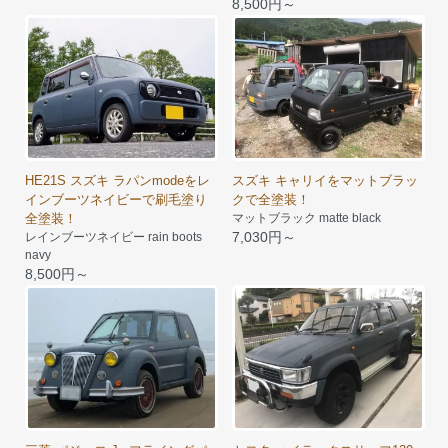
8,500円～
HE21S スズキ ラパンmodeをレ
スズキ キャリイをマットブラッ
インブーツネイビーで刷毛塗り
クで全塗装！
全塗装！
マットブラック matte black
7,030円～
レインブーツネイビー rain boots
navy
8,500円～