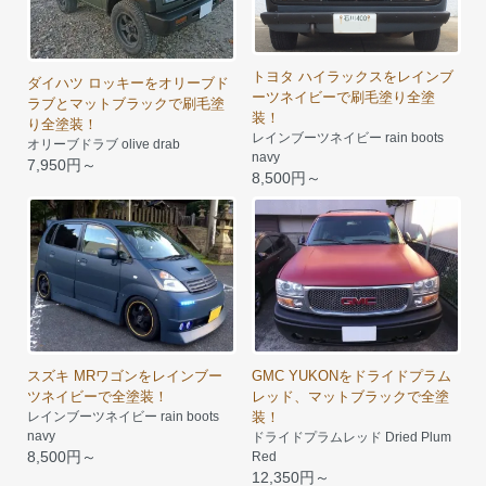
トヨタ ハイラックスをレインブ
ダイハツ ロッキーをオリーブド
ーツネイビーで刷毛塗り全塗
ラブとマットブラックで刷毛塗
装！
り全塗装！
レインブーツネイビー rain boots
オリーブドラブ olive drab
navy
7,950円～
8,500円～
スズキ MRワゴンをレインブー
GMC YUKONをドライドプラム
ツネイビーで全塗装！
レッド、マットブラックで全塗
レインブーツネイビー rain boots
装！
navy
ドライドプラムレッド Dried Plum
8,500円～
Red
12,350円～