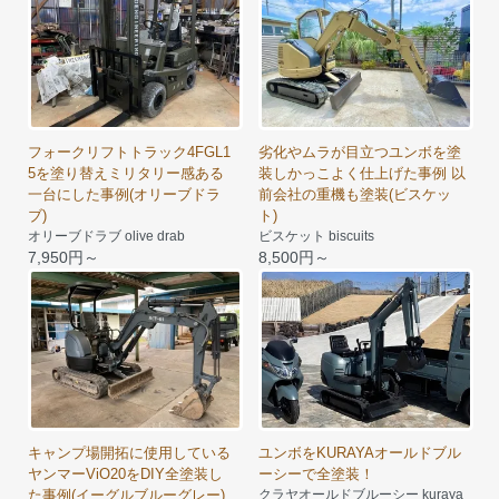
フォークリフトトラック4FGL1
劣化やムラが目立つユンボを塗
5を塗り替えミリタリー感ある
装しかっこよく仕上げた事例 以
一台にした事例(オリーブドラ
前会社の重機も塗装(ビスケッ
ブ)
ト)
オリーブドラブ olive drab
ビスケット biscuits
7,950円～
8,500円～
キャンプ場開拓に使用している
ユンボをKURAYAオールドブル
ヤンマーViO20をDIY全塗装し
ーシーで全塗装！
た事例(イーグルブルーグレー)
クラヤオールドブルーシー kuraya