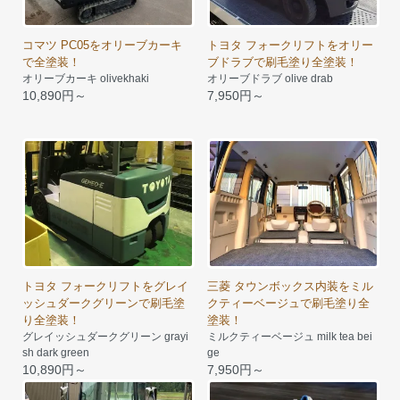
コマツ PC05をオリーブカーキ
トヨタ フォークリフトをオリー
で全塗装！
ブドラブで刷毛塗り全塗装！
オリーブカーキ olivekhaki
オリーブドラブ olive drab
10,890円～
7,950円～
トヨタ フォークリフトをグレイ
三菱 タウンボックス内装をミル
ッシュダークグリーンで刷毛塗
クティーベージュで刷毛塗り全
り全塗装！
塗装！
グレイッシュダークグリーン grayi
ミルクティーベージュ milk tea bei
sh dark green
ge
10,890円～
7,950円～