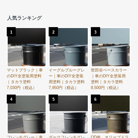
人気ランキング
1
2
3
マットブラック｜車
イーグルブルーグレ
世田谷ベースカラー
のDIY全塗装用塗料
ー｜車のDIY全塗装
｜車のDIY全塗装用
｜タカラ塗料
用塗料｜タカラ塗料
塗料｜タカラ塗料
7,030円（税込）
7,950円（税込）
8,500円（税込）
4
5
6
フレンチグレー｜車
ダークフレンチグレ
OD色 オリーブドラ