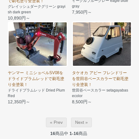
で刷毛塗り全塗装！
イーグルブルーグレー eagle blue
gray
グレイッシュダークグリーン grayi
7,950円～
sh dark green
10,890円～
ヤンマー ミニショベルSV08を
タケオカ アビー フレンドリー
ドライドプラムレッドで刷毛塗
を世田谷ベースカラーで刷毛塗
り全塗装！
り全塗装！
ドライドプラムレッド Dried Plum
世田谷ベースカラー setagayabas
Red
ecolor
12,350円～
8,500円～
« Prev
Next »
16
商品中
1-16
商品