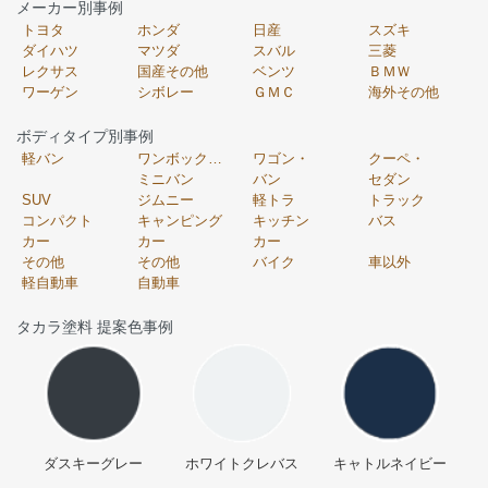
メーカー別事例
トヨタ
ホンダ
日産
スズキ
ダイハツ
マツダ
スバル
三菱
レクサス
国産その他
ベンツ
ＢＭＷ
ワーゲン
シボレー
ＧＭＣ
海外その他
ボディタイプ別事例
軽バン
ワンボックス・
ワゴン・
クーペ・
ミニバン
バン
セダン
SUV
ジムニー
軽トラ
トラック
コンパクト
キャンピング
キッチン
バス
カー
カー
カー
その他
その他
バイク
車以外
軽自動車
自動車
タカラ塗料 提案色事例
ダスキーグレー
ホワイトクレバス
キャトルネイビー