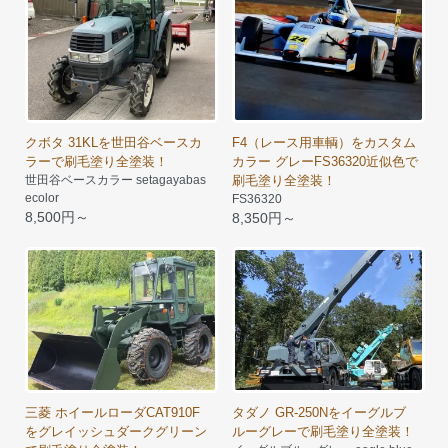
クボタ 31KLを世田谷ベースカ
F4（レース用車輌）をカスタム
ラーで刷毛塗り全塗装！
カラー グレーFS36320近似色で
世田谷ベースカラー setagayabas
刷毛塗り全塗装！
ecolor
FS36320
8,500円～
8,350円～
三菱 ホイールローダCAT910F
タダノ GR-250Nをイーグルブ
をグレイッシュダークグリーン
ルーグレーで刷毛塗り全塗装！