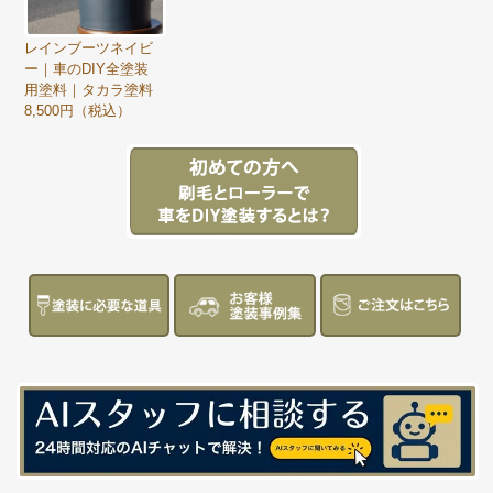
レインブーツネイビ
ー｜車のDIY全塗装
用塗料｜タカラ塗料
8,500円（税込）