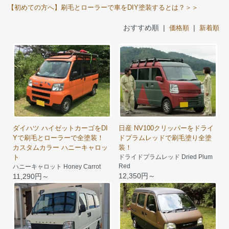
【初めての方へ】刷毛とローラーで車をDIY塗装するとは？＞＞
おすすめ順 |
|
価格順
新着順
ダイハツ ハイゼットカーゴをDI
日産 NV100クリッパーをドライ
Yで刷毛とローラーで全塗装！
ドプラムレッドで刷毛塗り全塗
カスタムカラー ハニーキャロッ
装！
ト
ドライドプラムレッド Dried Plum
Red
ハニーキャロット Honey Carrot
12,350円～
11,290円～