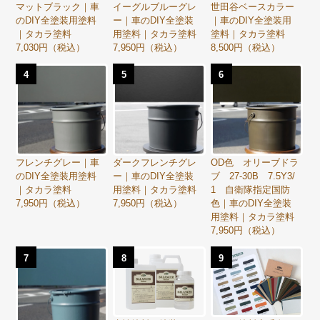
マットブラック｜車
イーグルブルーグレ
世田谷ベースカラー
のDIY全塗装用塗料
ー｜車のDIY全塗装
｜車のDIY全塗装用
｜タカラ塗料
用塗料｜タカラ塗料
塗料｜タカラ塗料
7,030円（税込）
7,950円（税込）
8,500円（税込）
4
5
6
フレンチグレー｜車
ダークフレンチグレ
OD色 オリーブドラ
のDIY全塗装用塗料
ー｜車のDIY全塗装
ブ 27-30B 7.5Y3/
｜タカラ塗料
用塗料｜タカラ塗料
1 自衛隊指定国防
7,950円（税込）
7,950円（税込）
色｜車のDIY全塗装
用塗料｜タカラ塗料
7,950円（税込）
7
8
9