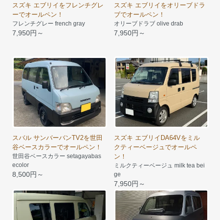
スズキ エブリイをフレンチグレ
スズキ エブリイをオリーブドラ
ーでオールペン！
ブでオールペン！
フレンチグレー french gray
オリーブドラブ olive drab
7,950円～
7,950円～
スバル サンバーバンTV2を世田
スズキ エブリイDA64Vをミル
谷ベースカラーでオールペン！
クティーベージュでオールペ
世田谷ベースカラー setagayabas
ン！
ecolor
ミルクティーベージュ milk tea bei
8,500円～
ge
7,950円～