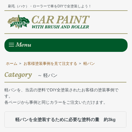
刷毛（ハケ）・ローラーで車をDIYで全塗装しよう！
ホーム
お客様塗装事例を見て注文する
軽バン
>
>
Category
～ 軽バン
軽バンを、当店の塗料でDIY全塗装されたお客様の塗装事例で
す。
各ページから事例と同じカラーをご注文いただけます。
軽バンを全塗装するために必要な塗料の量 約3kg