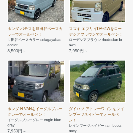
ホンダ バモスを世田谷ベースカ
スズキ エブリイDA64Wをロー
ラーでオールペン！
デシアブラウンでオールペン！
世田谷ベースカラー setagayabas
ローデシアブラウン rhodesian br
ecolor
own
8,500円～
7,950円～
ホンダ N-VANをイーグルブルー
ダイハツ アトレーワゴンをレイ
グレーでオールペン！
ンブーツネイビーでオールペ
イーグルブルーグレー eagle blue
ン！
gray
レインブーツネイビー rain boots
7,950円～
navy