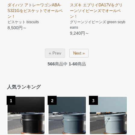
ダイハツ アトレーワゴンABA-
スズキ エブリイDA17Vをグリ
S321Gをビスケットでオールペ
ーンソイビーンズでオールペ
ン！
ン！
ビスケット biscuits
グリーンソイビーンズ green soyb
8,500円～
eans
9,240円～
« Prev
Next »
566
商品中
1-60
商品
人気ランキング
1
2
3