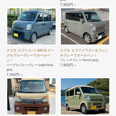
7,950円～
スズキ エブリイバン64Vをイー
スズキ エブリイワゴンをフレン
グルブルーグレーでオールペ
チグレーでオールペン！
ン！
フレンチグレー french gray
7,950円～
イーグルブルーグレー eagle blue
gray
7,950円～