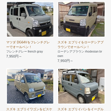
マツダ DG64Vをフレンチグレ
スズキ エブリイをローデシアブ
ーでオールペン！
ラウンでオールペン！
フレンチグレー french gray
ローデシアブラウン rhodesian br
7,950円～
own
7,950円～
スズキ エブリイワゴンをビスケ
スズキ エブリイバンをイーグル