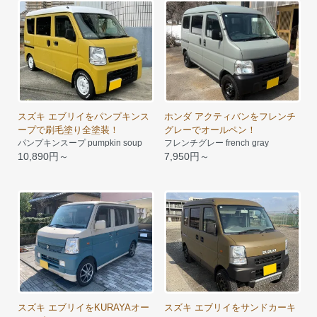
スズキ エブリイをパンプキンス
ホンダ アクティバンをフレンチ
ープで刷毛塗り全塗装！
グレーでオールペン！
パンプキンスープ pumpkin soup
フレンチグレー french gray
10,890円～
7,950円～
スズキ エブリイをKURAYAオー
スズキ エブリイをサンドカーキ