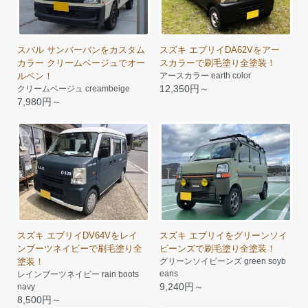
スバル サンバーバンをカスタム
スズキ エブリイDA62Vをアー
カラー クリームベージュでオー
スカラーで刷毛塗り全塗装！
ルペン！
アースカラー earth color
12,350円～
クリームベージュ creambeige
7,980円～
スズキ エブリイDV64Vをレイ
スズキ エブリイをグリーンソイ
ンブーツネイビーで刷毛塗り全
ビーンズで刷毛塗り全塗装！
塗装！
グリーンソイビーンズ green soyb
eans
レインブーツネイビー rain boots
9,240円～
navy
8,500円～