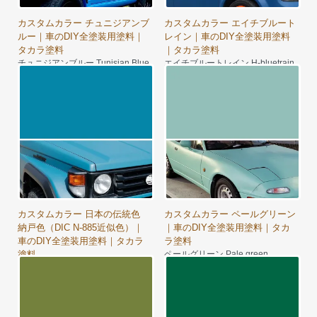
カスタムカラー チュニジアンブ
カスタムカラー エイチブルート
ルー｜車のDIY全塗装用塗料｜
レイン｜車のDIY全塗装用塗料
タカラ塗料
｜タカラ塗料
チュニジアンブルー Tunisian Blue
エイチブルートレイン H-bluetrain
8,350円～
8,900円～
カスタムカラー 日本の伝統色
カスタムカラー ペールグリーン
納戸色（DIC N-885近似色）｜
｜車のDIY全塗装用塗料｜タカ
車のDIY全塗装用塗料｜タカラ
ラ塗料
塗料
ペールグリーン Pale green
7,980円～
納戸色（DIC N-885近似色）
8,350円～