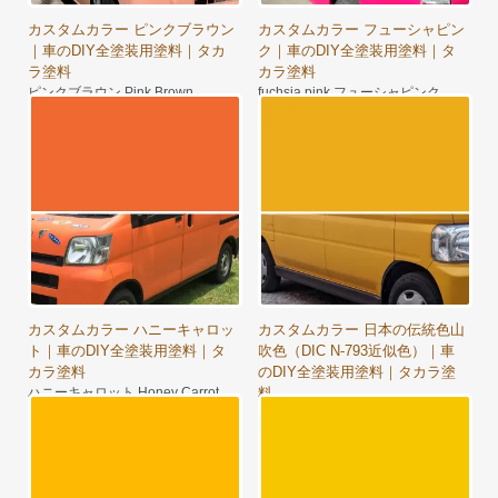
カスタムカラー ピンクブラウン
カスタムカラー フューシャピン
｜車のDIY全塗装用塗料｜タカ
ク｜車のDIY全塗装用塗料｜タ
ラ塗料
カラ塗料
ピンクブラウン Pink Brown
fuchsia pink フューシャピンク
7,980円～
11,290円～
カスタムカラー ハニーキャロッ
カスタムカラー 日本の伝統色山
ト｜車のDIY全塗装用塗料｜タ
吹色（DIC N-793近似色）｜車
カラ塗料
のDIY全塗装用塗料｜タカラ塗
ハニーキャロット Honey Carrot
料
11,290円～
山吹色（DIC N-793近似色）
9,640円～