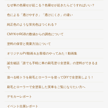
なぜ車の色褪せが起こる？色褪せが起きたらどうすればいい？
色による「透けやすさ」「透けにくさ」の違い
純正色のような蛍光色はつくれる？
CMYKやRGBの数値からの調色について
塗料の保管と廃棄方法について
オリジナルPV動画＆お客様のやってみた！動画集
誕生秘話「誰でも手軽に車の刷毛塗り全塗装」の塗料ができるま
で
遊べる軽トラを刷毛とローラーを使ってDIYで全塗装しよう！
刷毛とローラーで全塗装した実車をご覧になりたい方へ
デモカーレポート
イベント出展レポート