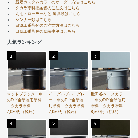
新規カスタムカラーのオーダー方法はこちら
タカラ塗料提案色のご注文はこちら
刷毛・ローラーなど 道具類はこちら
シンナー類はこちら
日塗工番号色のご注文方法はこちら
日塗工番号色の塗装事例はこちら
人気ランキング
1
2
3
マットブラック｜車
イーグルブルーグレ
世田谷ベースカラー
のDIY全塗装用塗料
ー｜車のDIY全塗装
｜車のDIY全塗装用
｜タカラ塗料
用塗料｜タカラ塗料
塗料｜タカラ塗料
7,030円（税込）
7,950円（税込）
8,500円（税込）
4
5
6