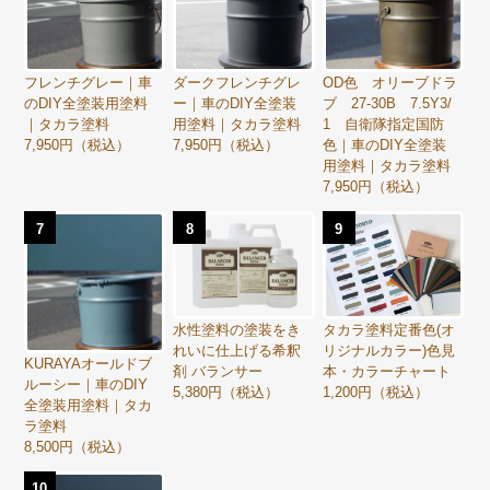
フレンチグレー｜車
ダークフレンチグレ
OD色 オリーブドラ
のDIY全塗装用塗料
ー｜車のDIY全塗装
ブ 27-30B 7.5Y3/
｜タカラ塗料
用塗料｜タカラ塗料
1 自衛隊指定国防
7,950円（税込）
7,950円（税込）
色｜車のDIY全塗装
用塗料｜タカラ塗料
7,950円（税込）
7
8
9
水性塗料の塗装をき
タカラ塗料定番色(オ
れいに仕上げる希釈
リジナルカラー)色見
KURAYAオールドブ
剤 バランサー
本・カラーチャート
ルーシー｜車のDIY
5,380円（税込）
1,200円（税込）
全塗装用塗料｜タカ
ラ塗料
8,500円（税込）
10