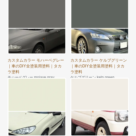
8,350円～
frenchGY
8,350円～
カスタムカラー モハーベグレー
カスタムカラー ケルプグリーン
｜車のDIY全塗装用塗料｜タカ
｜車のDIY全塗装用塗料｜タカ
ラ塗料
ラ塗料
モハーベグレー mojave gray
ケルプグリーン kelp green
7,980円～
8,900円～