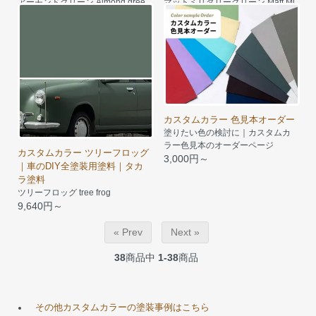
アーモンドグリーン Almond gree
マットミリタリーグリーン Matt Mi
n
litary Green
9,640円～
8,350円～
カスタムカラー 色見本オーダー
塗りたい色の検討に｜カスタムカ
ラー色見本のオーダーページ
カスタムカラー ツリーフロッグ
3,000円～
｜車のDIY全塗装用塗料｜タカ
ラ塗料
ツリーフロッグ tree frog
9,640円～
« Prev
Next »
38
商品中
1-38
商品
その他カスタムカラーの塗装事例はこちら