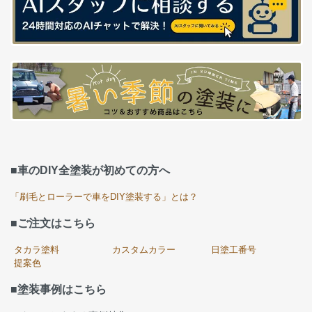
■車のDIY全塗装が初めての方へ
「刷毛とローラーで車をDIY塗装する」とは？
■ご注文はこちら
タカラ塗料
カスタムカラー
日塗工番号
提案色
■塗装事例はこちら