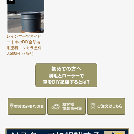
レインブーツネイビ
ー｜車のDIY全塗装
用塗料｜タカラ塗料
8,500円（税込）