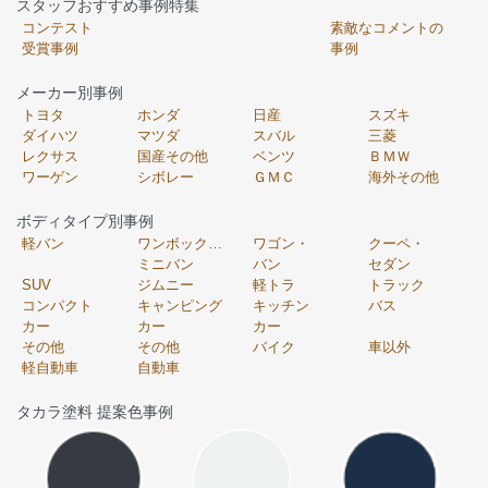
スタッフおすすめ事例特集
コンテスト
素敵なコメントの
受賞事例
事例
メーカー別事例
トヨタ
ホンダ
日産
スズキ
ダイハツ
マツダ
スバル
三菱
レクサス
国産その他
ベンツ
ＢＭＷ
ワーゲン
シボレー
ＧＭＣ
海外その他
ボディタイプ別事例
軽バン
ワンボックス・
ワゴン・
クーペ・
ミニバン
バン
セダン
SUV
ジムニー
軽トラ
トラック
コンパクト
キャンピング
キッチン
バス
カー
カー
カー
その他
その他
バイク
車以外
軽自動車
自動車
タカラ塗料 提案色事例