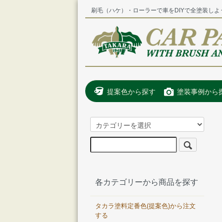
刷毛（ハケ）・ローラーで車をDIYで全塗装しよ
提案色から探す
塗装事例から
各カテゴリーから商品を探す
タカラ塗料定番色(提案色)から注文
する