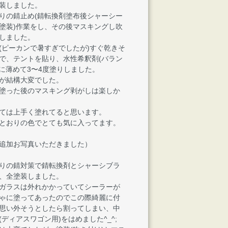
装しました。
りの錆止め(錆転換剤塗布後シャーシー
塗装)作業をし、その後マスキングし吹
しました。
(ピーカンで暑すぎでしたが)すぐ乾きそ
で、テントを貼り、水性希釈剤(バラン
倍に薄めて3〜4度塗りしました。
が結構大変でした。
塗った後のマスキング剥がしは楽しか
ては上手く塗れてると思います。
とおりの色でとても気に入ってます。
12 追加お写真いただきました）
りの錆対策で錆転換剤とシャーシブラ
、全塗装しました。
ガラスは外れかかっていてシーラーが
ゃに塗ってあったのでこの際綺麗に付
思い外そうとしたら割ってしまい、中
(ディアスワゴン用)をはめました^_^;