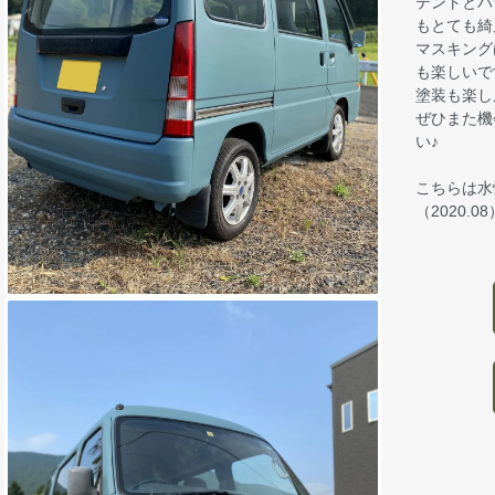
テントとバ
もとても綺
マスキング
も楽しいで
塗装も楽し
ぜひまた機
い♪
こちらは水
（2020.08