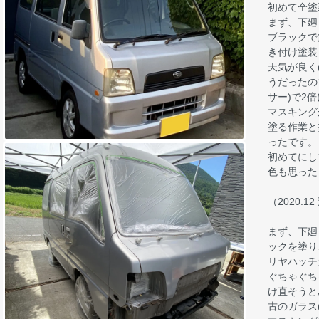
初めて全塗
まず、下廻
ブラックで
き付け塗装
天気が良く
うだったの
サー)で2
マスキング
塗る作業と
ったです。
初めてにし
色も思った
（2020.
まず、下廻
ックを塗り
リヤハッチ
ぐちゃぐち
け直そうと
古のガラス