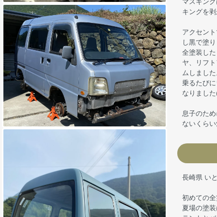
マスキング
キングを剥
アクセント
し黒で塗り
全塗装した
ヤ、リフト
ムしました
乗るたびに
なりました(
息子のため
ないくらい
長崎県 い
初めての全
夏場の塗装