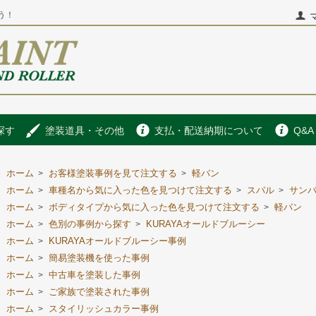
う！
探す
塗装道具・その他
支払・配送納期について
Q&A
ホーム
お客様塗装事例を見て注文する
軽バン
>
>
ホーム
車種名から気に入った色を見つけて注文する
スバル
サン
>
>
>
ホーム
ボディタイプから気に入った色を見つけて注文する
軽バン
>
>
ホーム
色別の事例から探す
KURAYAオールドブルーシー
>
>
ホーム
KURAYAオールドブルーシー事例
>
ホーム
簡易塗装機を使った事例
>
ホーム
中古車を塗装した事例
>
ホーム
ご家族で塗装された事例
>
ホーム
スタイリッシュカラー事例
>