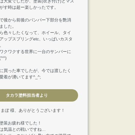
は大変でしたが、塗装(吹き付け)とマス
がす時は超ー楽しかったです。
で後から前後のバンパー下部分を艶消
ました。
ら色々したくなって、ホイール、タイ
アップスプリングetc、いっぱいカスタ
。
ワクワクする世界に一台のサンバーに
^^)
に買った車でしたが、今では渡したく
愛着が湧いてます^_^;
タカラ塗料担当者より
とまぼ 様、ありがとうございます！
塗装お疲れ様でした！
は気温との戦いですね…