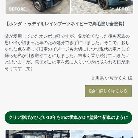
【ホンダ トゥデイをレインブーツネイビーで刷毛塗り全塗装】
父が愛用していたオンボロ軽ですが、父が亡くなった後も家族の
思い出が詰まった車のため処分できずにいました。そこで、おし
ゃれな色を塗って旧車のイメージも大切にしつつ現代の車として
蘇らせ私が引き継ぐことにしました。末永く乗り続けていきたい
と思いますが、息子がこの車を気に入りいつかは取られる日が来
そうです（笑）
香川県 いち☆くん 様
クリア剥げがひどい10年ものの愛車がDIY塗装で新車のように