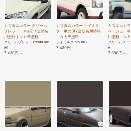
カスタムカラー クリーム
カスタムカラー ソイミル
カスタムカラ
ブレッド｜車のDIY全塗装
ク｜車のDIY全塗装用塗料
ベージュ｜車
用塗料｜タカラ塗料
｜タカラ塗料
用塗料｜タカ
クリームブレッド cream bre
ソイミルク soy milk
クリームベージュ 
ad
7,430円～
e
7,430円～
7,980円～