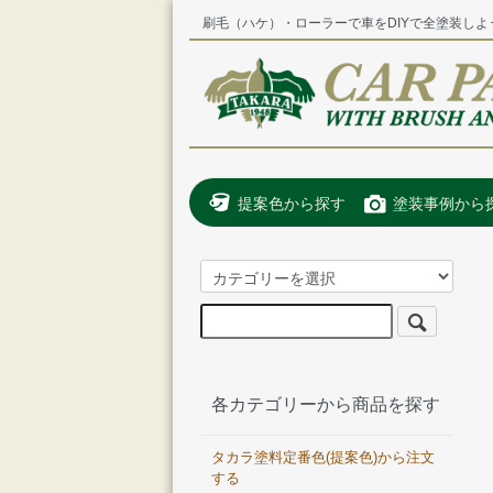
刷毛（ハケ）・ローラーで車をDIYで全塗装しよ
提案色から探す
塗装事例から
各カテゴリーから商品を探す
タカラ塗料定番色(提案色)から注文
する