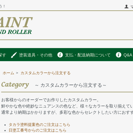
う！
探す
塗装道具・その他
支払・配送納期について
Q&A
ホーム
カスタムカラーから注文する
>
Category
～ カスタムカラーから注文する～
お客様からのオーダーでお作りしたカスタムカラー。
鮮やかな色や絶妙なニュアンスの色など、様々なカラーを取り揃えて
通常より納期はかかりますが、多彩な色からセレクトしたい方におす
タカラ塗料提案色のご注文はこちら
日塗工番号からのご注文はこちら