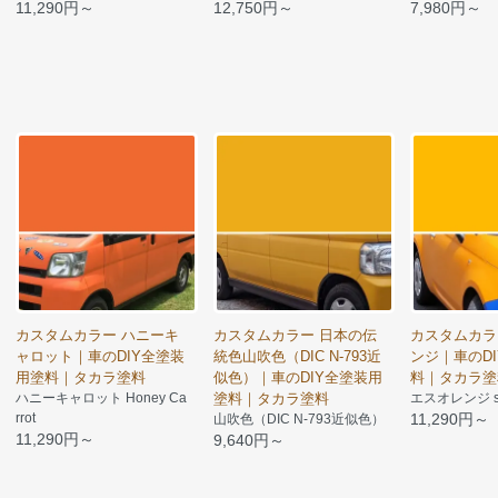
11,290円～
12,750円～
7,980円～
カスタムカラー ハニーキ
カスタムカラー 日本の伝
カスタムカラ
ャロット｜車のDIY全塗装
統色山吹色（DIC N-793近
ンジ｜車のD
用塗料｜タカラ塗料
似色）｜車のDIY全塗装用
料｜タカラ塗
ハニーキャロット Honey Ca
塗料｜タカラ塗料
エスオレンジ s-
rrot
11,290円～
山吹色（DIC N-793近似色）
11,290円～
9,640円～