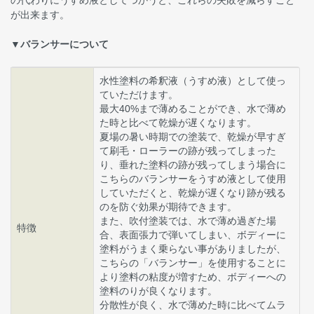
の代わりにうすめ液としてつかうと、これらの失敗を減らすこと
が出来ます。
▼バランサーについて
水性塗料の希釈液（うすめ液）として使っ
ていただけます。
最大40%まで薄めることができ、水で薄め
た時と比べて乾燥が遅くなります。
夏場の暑い時期での塗装で、乾燥が早すぎ
て刷毛・ローラーの跡が残ってしまった
り、垂れた塗料の跡が残ってしまう場合に
こちらのバランサーをうすめ液として使用
していただくと、乾燥が遅くなり跡が残る
のを防ぐ効果が期待できます。
また、吹付塗装では、水で薄め過ぎた場
特徴
合、表面張力で弾いてしまい、ボディーに
塗料がうまく乗らない事がありましたが、
こちらの「バランサー」を使用することに
より塗料の粘度が増すため、ボディーへの
塗料のりが良くなります。
分散性が良く、水で薄めた時に比べてムラ