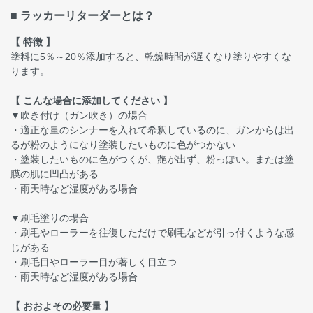
■ ラッカーリターダーとは？
【 特徴 】
塗料に5％～20％添加すると、乾燥時間が遅くなり塗りやすくな
ります。
【 こんな場合に添加してください 】
▼吹き付け（ガン吹き）の場合
・適正な量のシンナーを入れて希釈しているのに、ガンからは出
るが粉のようになり塗装したいものに色がつかない
・塗装したいものに色がつくが、艶が出ず、粉っぽい。または塗
膜の肌に凹凸がある
・雨天時など湿度がある場合
▼刷毛塗りの場合
・刷毛やローラーを往復しただけで刷毛などが引っ付くような感
じがある
・刷毛目やローラー目が著しく目立つ
・雨天時など湿度がある場合
【 おおよその必要量 】