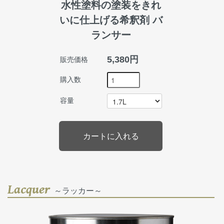
水性塗料の塗装をきれ
いに仕上げる希釈剤 バ
ランサー
5,380円
販売価格
購入数
容量
Lacquer
～ラッカー～