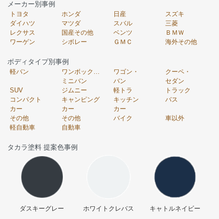
メーカー別事例
トヨタ
ホンダ
日産
スズキ
ダイハツ
マツダ
スバル
三菱
レクサス
国産その他
ベンツ
ＢＭＷ
ワーゲン
シボレー
ＧＭＣ
海外その他
ボディタイプ別事例
軽バン
ワンボックス・
ワゴン・
クーペ・
ミニバン
バン
セダン
SUV
ジムニー
軽トラ
トラック
コンパクト
キャンピング
キッチン
バス
カー
カー
カー
その他
その他
バイク
車以外
軽自動車
自動車
タカラ塗料 提案色事例
ダスキーグレー
ホワイトクレバス
キャトルネイビー