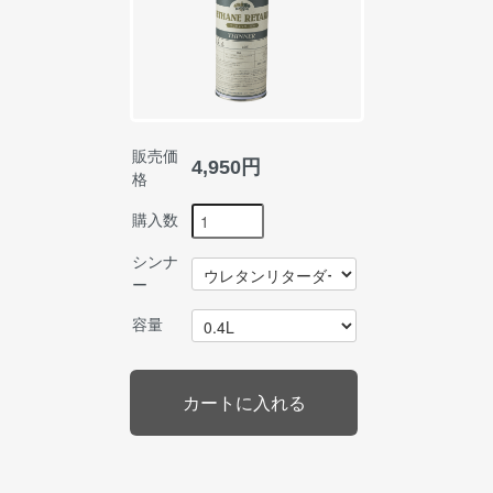
販売価
4,950円
格
購入数
シンナ
ー
容量