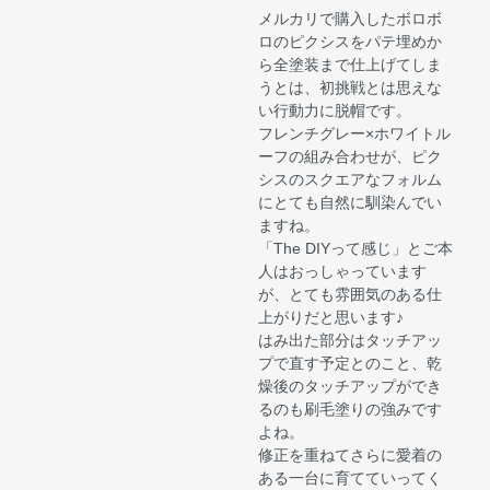
メルカリで購入したボロボ
ロのピクシスをパテ埋めか
ら全塗装まで仕上げてしま
うとは、初挑戦とは思えな
い行動力に脱帽です。
フレンチグレー×ホワイトル
ーフの組み合わせが、ピク
シスのスクエアなフォルム
にとても自然に馴染んでい
ますね。
「The DIYって感じ」とご本
人はおっしゃっています
が、とても雰囲気のある仕
上がりだと思います♪
はみ出た部分はタッチアッ
プで直す予定とのこと、乾
燥後のタッチアップができ
るのも刷毛塗りの強みです
よね。
修正を重ねてさらに愛着の
ある一台に育てていってく