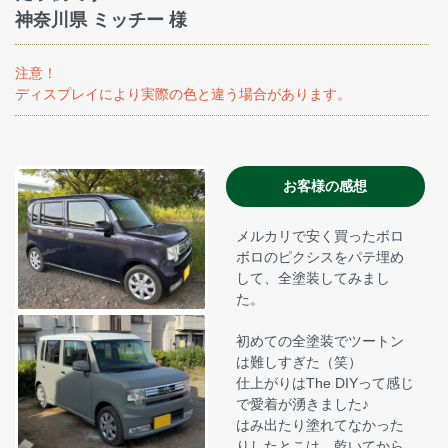
神奈川県 ミッチー 様
注意！
ディスプレイにより実際の色と違う場合があります。
お客様の感想
メルカリで安く買ったボロ
ボロのピクシスをパテ埋め
して、全塗装してみまし
た。
初めての全塗装でツートン
は難しすぎた（笑）
仕上がりはThe DIYって感じ
で愛着が湧きました♪
はみ出たり塗れてなかった
りしたとこは、乾いてから