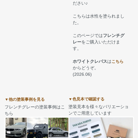
ださい♪
こちらは水性を塗られまし
た。
このページでは
フレンチグ
レー
をご購入いただけま
す。
ホワイトクレバス
は
こちら
からどうぞ。
(2026.06)
▼色見本で確認する
▼他の塗装事例を見る
塗装見本を様々なバリエーショ
フレンチグレーの塗装事例はこ
ンでご用意しています
ちら