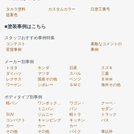
タカラ塗料
カスタムカラー
日塗工番号
提案色
■塗装事例はこちら
スタッフおすすめ事例特集
コンテスト
素敵なコメントの
受賞事例
事例
メーカー別事例
トヨタ
ホンダ
日産
スズキ
ダイハツ
マツダ
スバル
三菱
レクサス
国産その他
ベンツ
ＢＭＷ
ワーゲン
シボレー
ＧＭＣ
海外その他
ボディタイプ別事例
軽バン
ワンボックス・
ワゴン・
クーペ・
ミニバン
バン
セダン
SUV
ジムニー
軽トラ
トラック
コンパクト
キャンピング
キッチン
バス
カー
カー
カー
その他
その他
バイク
車以外