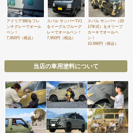
アドリア390をフレ
スバル サンバーTV1
スバル サンバー（20
ンチグレーでオール
をイーグルブルーグ
17年式）をオリーブ
ペン！
レーでオールペン！
カーキでオールペ
7,950円（税込）
7,950円（税込）
ン！
10,890円（税込）
当店の車用塗料について