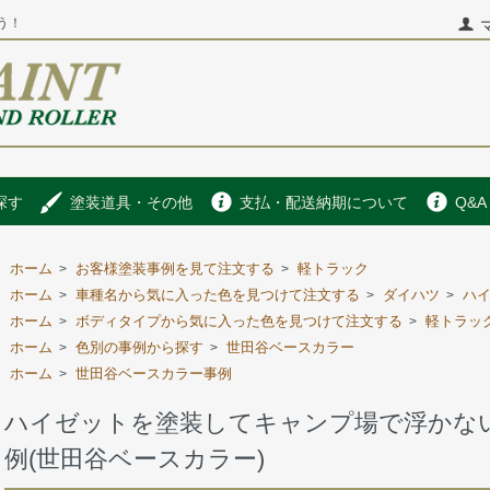
う！
探す
塗装道具・その他
支払・配送納期について
Q&A
ホーム
お客様塗装事例を見て注文する
軽トラック
>
>
ホーム
車種名から気に入った色を見つけて注文する
ダイハツ
ハ
>
>
>
ホーム
ボディタイプから気に入った色を見つけて注文する
軽トラッ
>
>
ホーム
色別の事例から探す
世田谷ベースカラー
>
>
ホーム
世田谷ベースカラー事例
>
ハイゼットを塗装してキャンプ場で浮かな
例(世田谷ベースカラー)