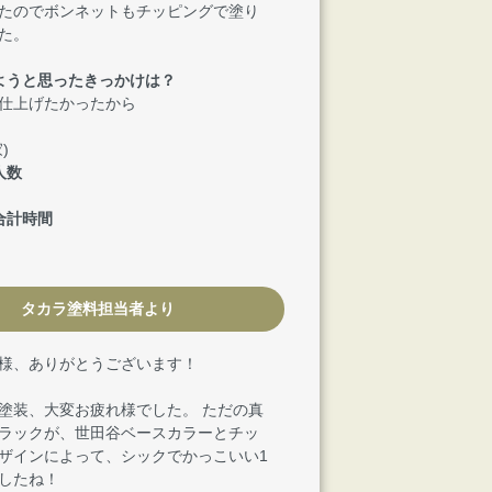
たのでボンネットもチッピングで塗り
た。
ようと思ったきっかけは？
仕上げたかったから
)
人数
合計時間
タカラ塗料担当者より
en 様、ありがとうございます！
塗装、大変お疲れ様でした。 ただの真
ラックが、世田谷ベースカラーとチッ
ザインによって、シックでかっこいい1
したね！