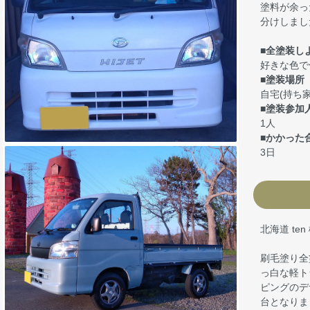
塗料が余っ
分けしまし
■全塗装し
好きな色で
■塗装場所
自宅(持ち家
■塗装参加
1人
■かかった
3日
北海道 t
刷毛塗り全
っ白な軽ト
ピングのデ
台となりま