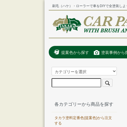
刷毛（ハケ）・ローラーで車をDIYで全塗装しよ
提案色から探す
塗装事例から
各カテゴリーから商品を探す
タカラ塗料定番色(提案色)から注文
する