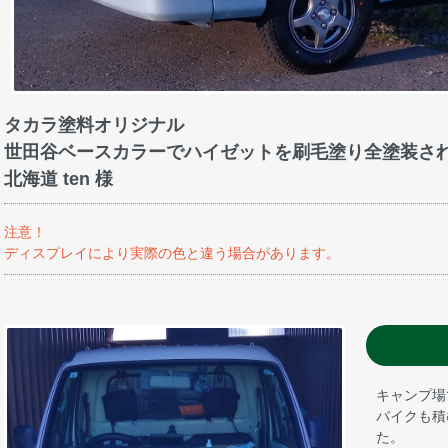
タカラ塗料オリジナル
世田谷ベースカラーでハイゼットを刷毛塗り全塗装さ
北海道 ten 様
注意！
ディスプレイにより実際の色と違う場合があります。
キャンプ場
バイクも積
た。