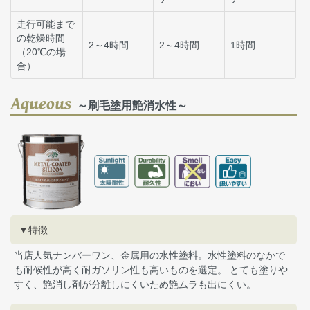
走行可能まで
の乾燥時間
2～4時間
2～4時間
1時間
（20℃の場
合）
Aqueous
～刷毛塗用艶消水性～
▼特徴
当店人気ナンバーワン、金属用の水性塗料。水性塗料のなかで
も耐候性が高く耐ガソリン性も高いものを選定。 とても塗りや
すく、艶消し剤が分離しにくいため艶ムラも出にくい。