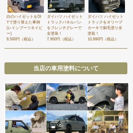
白のハイゼットをDI
ダイハツ ハイゼット
ダイハツ ハイゼット
Yで塗り替えた事例
トラックパネルバン
トラックをオリーブ
(レインブーツネイビ
をフレンチグレーで
カーキで刷毛塗り全
ー)
全塗装！
塗装！
8,500円（税込）
7,950円（税込）
10,890円（税込）
当店の車用塗料について