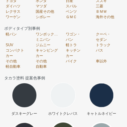
トヨタ
ホンダ
日産
スズキ
ダイハツ
マツダ
スバル
三菱
レクサス
国産その他
ベンツ
ＢＭＷ
ワーゲン
シボレー
ＧＭＣ
海外その他
ボディタイプ別事例
軽バン
ワンボックス・
ワゴン・
クーペ・
ミニバン
バン
セダン
SUV
ジムニー
軽トラ
トラック
コンパクト
キャンピング
キッチン
バス
カー
カー
カー
その他
その他
バイク
車以外
軽自動車
自動車
タカラ塗料 提案色事例
ダスキーグレー
ホワイトクレバス
キャトルネイビー