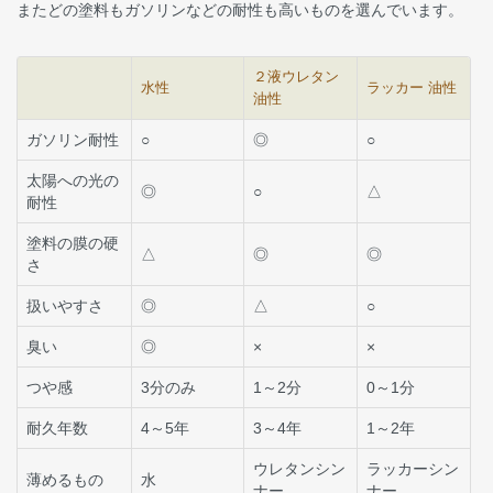
またどの塗料もガソリンなどの耐性も高いものを選んでいます。
２液ウレタン
水性
ラッカー 油性
油性
ガソリン耐性
○
◎
○
太陽への光の
◎
○
△
耐性
塗料の膜の硬
△
◎
◎
さ
扱いやすさ
◎
△
○
臭い
◎
×
×
つや感
3分のみ
1～2分
0～1分
耐久年数
4～5年
3～4年
1～2年
ウレタンシン
ラッカーシン
薄めるもの
水
ナー
ナー