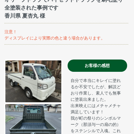
全塗装された事例です
香川県 夏杏丸 様
注意！
ディスプレイにより実際の色と違う場合があります。
お客様の感想
自分で本当にキレイに塗れ
るか不安でしたが、解説ど
おり作業し、素人でも無事
に塗装出来ました。
出来映えにはメチャメチャ
満足しています！
我が町の祭りのシンボルマ
ーク（那須与一の扇の的）
をステンシルで入魂。これ