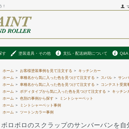
う！
探す
塗装道具・その他
支払・配送納期について
Q&A
ホーム
お客様塗装事例を見て注文する
キッチンカー
>
>
ホーム
車種名から気に入った色を見つけて注文する
スバル
サン
>
>
>
ホーム
車種名から気に入った色を見つけて注文する
コンテスト受賞
>
>
ホーム
ボディタイプから気に入った色を見つけて注文する
キッチン
>
>
ホーム
色別の事例から探す
ミントシャーベット
>
>
ホーム
ミントシャーベット事例
>
ホーム
ツートンカラー事例
>
ボロボロのスクラップのサンバーバンを自