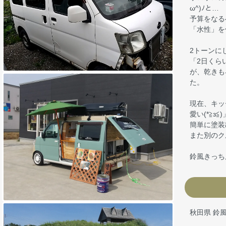
ω^)ﾉと…
予算をなる
「水性」を
2トーンに
「2日くら
が、乾きも
た。
現在、キッ
愛い(*≧
簡単に塗装
また別のク
鈴風きっち
秋田県 鈴