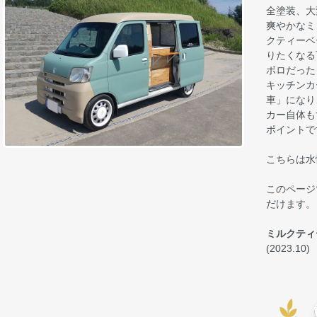
全塗装、大
爽やかなミ
クティーベ
りたくなる
ボロだった
キッチンカ
車」になり
カー自体も
ポイントで
こちらは水
このページ
だけます。
ミルクティ
(2023.10)