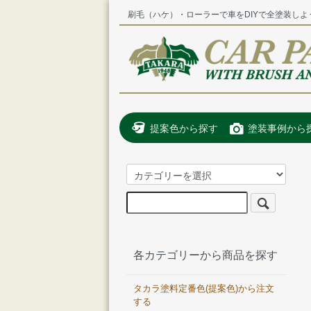
刷毛（ハケ）・ローラーで車をDIYで全塗装しよ
提案色から探す
塗装事例から
各カテゴリーから商品を探す
タカラ塗料定番色(提案色)から注文
する