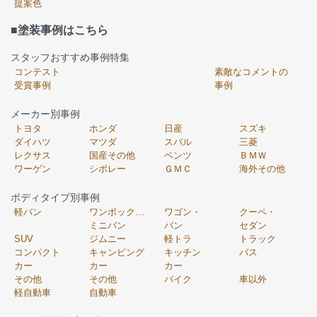
提案色
■塗装事例はこちら
スタッフおすすめ事例特集
コンテスト
素敵なコメントの
受賞事例
事例
メーカー別事例
トヨタ
ホンダ
日産
スズキ
ダイハツ
マツダ
スバル
三菱
レクサス
国産その他
ベンツ
ＢＭＷ
ワーゲン
シボレー
ＧＭＣ
海外その他
ボディタイプ別事例
軽バン
ワンボックス・
ワゴン・
クーペ・
ミニバン
バン
セダン
SUV
ジムニー
軽トラ
トラック
コンパクト
キャンピング
キッチン
バス
カー
カー
カー
その他
その他
バイク
車以外
軽自動車
自動車