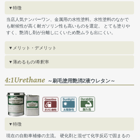
▼特徴
当店人気ナンバーワン、金属用の水性塗料。水性塗料のなかで
も耐候性が高く耐ガソリン性も高いものを選定。 とても塗りや
すく、艶消し剤が分離しにくいため艶ムラも出にくい。
▼メリット・デメリット
▼薄めるもの/希釈率
4:1Urethane
～刷毛塗用艶消2液ウレタン～
▼特徴
現在の自動車補修の主流。 硬化剤と混ぜて化学反応で固まるの