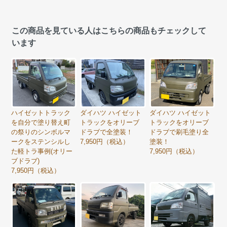
この商品を見ている人はこちらの商品もチェックして
います
ハイゼットトラック
ダイハツ ハイゼット
ダイハツ ハイゼット
を自分で塗り替え町
トラックをオリーブ
トラックをオリーブ
の祭りのシンボルマ
ドラブで全塗装！
ドラブで刷毛塗り全
ークをステンシルし
7,950円（税込）
塗装！
た軽トラ事例(オリー
7,950円（税込）
ブドラブ)
7,950円（税込）