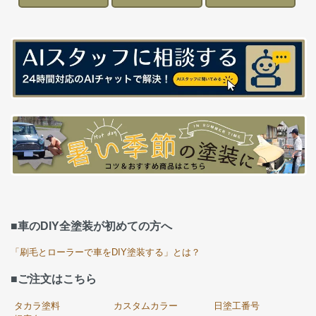
■車のDIY全塗装が初めての方へ
「刷毛とローラーで車をDIY塗装する」とは？
■ご注文はこちら
タカラ塗料
カスタムカラー
日塗工番号