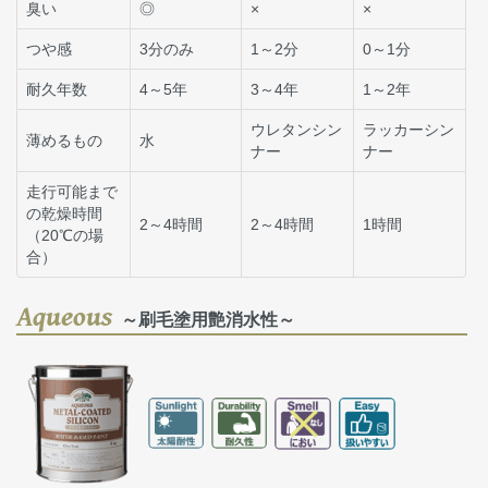
臭い
◎
×
×
つや感
3分のみ
1～2分
0～1分
耐久年数
4～5年
3～4年
1～2年
ウレタンシン
ラッカーシン
薄めるもの
水
ナー
ナー
走行可能まで
の乾燥時間
2～4時間
2～4時間
1時間
（20℃の場
合）
Aqueous
～刷毛塗用艶消水性～