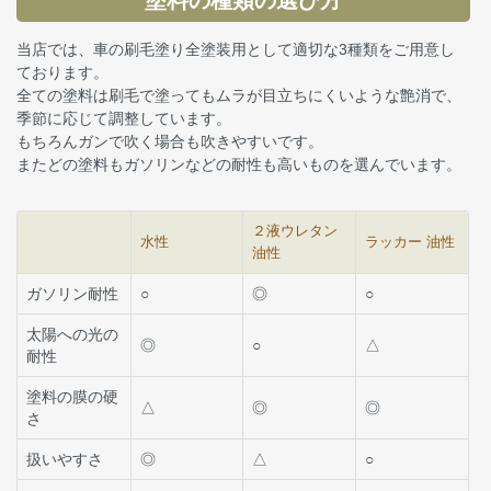
当店では、車の刷毛塗り全塗装用として適切な3種類をご用意し
ております。
全ての塗料は刷毛で塗ってもムラが目立ちにくいような艶消で、
季節に応じて調整しています。
もちろんガンで吹く場合も吹きやすいです。
またどの塗料もガソリンなどの耐性も高いものを選んでいます。
２液ウレタン
水性
ラッカー 油性
油性
ガソリン耐性
○
◎
○
太陽への光の
◎
○
△
耐性
塗料の膜の硬
△
◎
◎
さ
扱いやすさ
◎
△
○