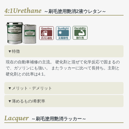
4:1Urethane
～刷毛塗用艶消2液ウレタン～
▼特徴
現在の自動車補修の主流。 硬化剤と混ぜて化学反応で固まるの
で、ガソリンにも強い。 またラッカーに比べて長持ち。主剤と
硬化剤との比率は4:1。
▼メリット・デメリット
▼薄めるもの/希釈率
Lacquer
～刷毛塗用艶消ラッカー～