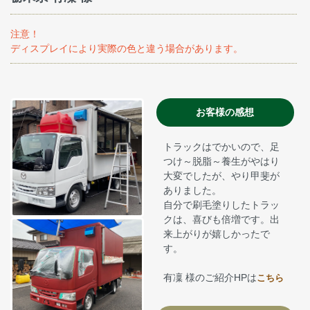
注意！
ディスプレイにより実際の色と違う場合があります。
お客様の感想
トラックはでかいので、足
つけ～脱脂～養生がやはり
大変でしたが、やり甲斐が
ありました。
自分で刷毛塗りしたトラッ
クは、喜びも倍増です。出
来上がりが嬉しかったで
す。
有凜 様のご紹介HPは
こちら