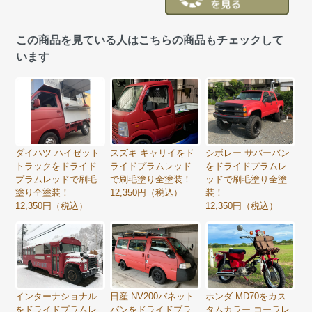
この商品を見ている人はこちらの商品もチェックして
います
ダイハツ ハイゼット
スズキ キャリイをド
シボレー サバーバン
トラックをドライド
ライドプラムレッド
をドライドプラムレ
プラムレッドで刷毛
で刷毛塗り全塗装！
ッドで刷毛塗り全塗
塗り全塗装！
12,350円（税込）
装！
12,350円（税込）
12,350円（税込）
インターナショナル
日産 NV200バネット
ホンダ MD70をカス
をドライドプラムレ
バンをドライドプラ
タムカラー コーラレ