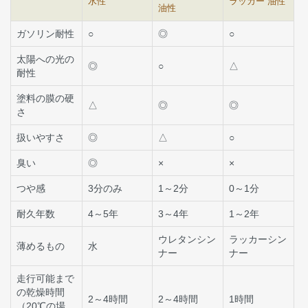
水性
ラッカー 油性
油性
ガソリン耐性
○
◎
○
太陽への光の
◎
○
△
耐性
塗料の膜の硬
△
◎
◎
さ
扱いやすさ
◎
△
○
臭い
◎
×
×
つや感
3分のみ
1～2分
0～1分
耐久年数
4～5年
3～4年
1～2年
ウレタンシン
ラッカーシン
薄めるもの
水
ナー
ナー
走行可能まで
の乾燥時間
2～4時間
2～4時間
1時間
（20℃の場