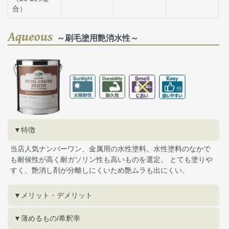
合）
Aqueous
～刷毛塗用艶消水性～
▼特徴
当店人気ナンバーワン、金属用の水性塗料。水性塗料のなかで
も耐候性が高く耐ガソリン性も高いものを選定。 とても塗りや
すく、艶消し剤が分離しにくいため艶ムラも出にくい。
▼メリット・デメリット
▼薄めるもの/希釈率