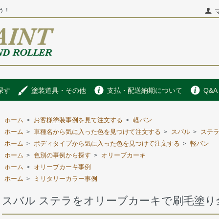
う！
探す
塗装道具・その他
支払・配送納期について
Q&A
ホーム
お客様塗装事例を見て注文する
軽バン
>
>
ホーム
車種名から気に入った色を見つけて注文する
スバル
ステ
>
>
>
ホーム
ボディタイプから気に入った色を見つけて注文する
軽バン
>
>
ホーム
色別の事例から探す
オリーブカーキ
>
>
ホーム
オリーブカーキ事例
>
ホーム
ミリタリーカラー事例
>
スバル ステラをオリーブカーキで刷毛塗り