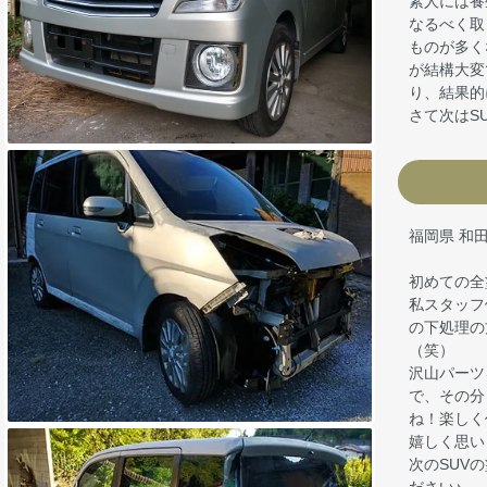
素人には養
なるべく取
ものが多く
が結構大変
り、結果的
さて次はS
福岡県 和
初めての全
私スタッフ
の下処理の
（笑）
沢山パーツ
で、その分
ね！楽しく
嬉しく思い
次のSUV
ださい♪