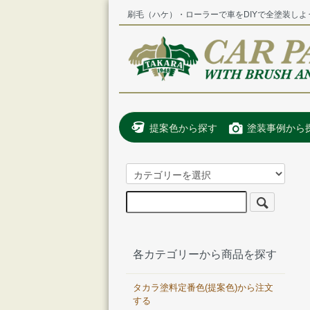
刷毛（ハケ）・ローラーで車をDIYで全塗装しよ
提案色から探す
塗装事例から
各カテゴリーから商品を探す
タカラ塗料定番色(提案色)から注文
する