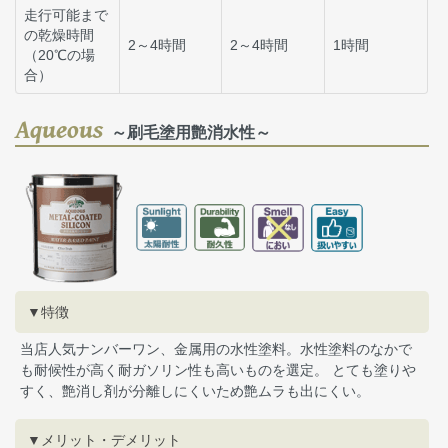
走行可能まで
の乾燥時間
2～4時間
2～4時間
1時間
（20℃の場
合）
Aqueous
～刷毛塗用艶消水性～
▼特徴
当店人気ナンバーワン、金属用の水性塗料。水性塗料のなかで
も耐候性が高く耐ガソリン性も高いものを選定。 とても塗りや
すく、艶消し剤が分離しにくいため艶ムラも出にくい。
▼メリット・デメリット