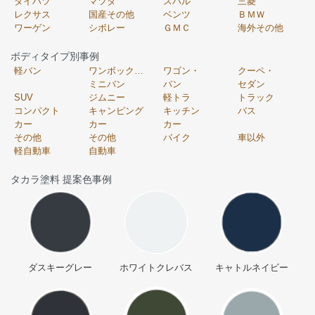
ダイハツ
マツダ
スバル
三菱
レクサス
国産その他
ベンツ
ＢＭＷ
ワーゲン
シボレー
ＧＭＣ
海外その他
ボディタイプ別事例
軽バン
ワンボックス・
ワゴン・
クーペ・
ミニバン
バン
セダン
SUV
ジムニー
軽トラ
トラック
コンパクト
キャンピング
キッチン
バス
カー
カー
カー
その他
その他
バイク
車以外
軽自動車
自動車
タカラ塗料 提案色事例
ダスキーグレー
ホワイトクレバス
キャトルネイビー