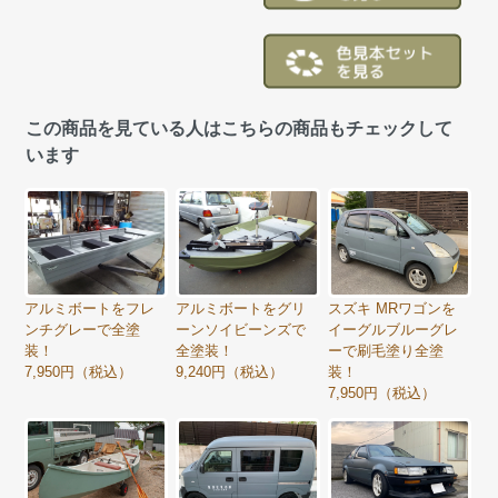
この商品を見ている人はこちらの商品もチェックして
います
アルミボートをフレ
アルミボートをグリ
スズキ MRワゴンを
ンチグレーで全塗
ーンソイビーンズで
イーグルブルーグレ
装！
全塗装！
ーで刷毛塗り全塗
7,950円（税込）
9,240円（税込）
装！
7,950円（税込）