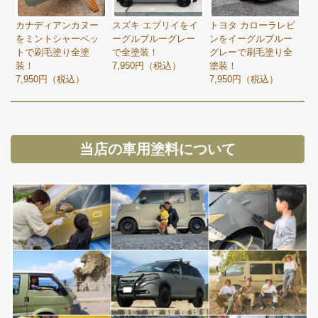
カナディアンカヌー
スズキ エブリイをイ
トヨタ カローラレビ
をミントシャーベッ
ーグルブルーグレー
ンをイーグルブルー
トで刷毛塗り全塗
で全塗装！
グレーで刷毛塗り全
装！
7,950円（税込）
塗装！
7,950円（税込）
7,950円（税込）
当店の車用塗料について