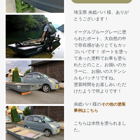
埼玉県 央総パパ 様、ありが
とうございます！
イーグルブルーグレーに塗
られたボート、大自然の中
で存在感がありとてもカッ
コいいです！ ボートを塗っ
て余った塗料でお車も塗ら
れたとのこと。お揃いのカ
ラーに、お揃いのステンシ
ルもバッチリですね。
塗装時間をお楽しみいただ
けたようで何よりです！
央総パパ 様の
その他の塗装
事例はこちら
こちらは水性を塗られまし
た。