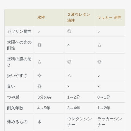
２液ウレタン
水性
ラッカー 油性
油性
ガソリン耐性
○
◎
○
太陽への光の
◎
○
△
耐性
塗料の膜の硬
△
◎
◎
さ
扱いやすさ
◎
△
○
臭い
◎
×
×
つや感
3分のみ
1～2分
0～1分
耐久年数
4～5年
3～4年
1～2年
ウレタンシン
ラッカーシン
薄めるもの
水
ナー
ナー