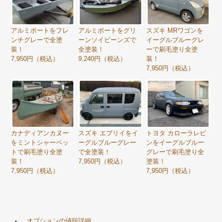
アルミボートをフレ
アルミボートをグリ
スズキ MRワゴンを
ンチグレーで全塗
ーンソイビーンズで
イーグルブルーグレ
装！
全塗装！
ーで刷毛塗り全塗
7,950円（税込）
9,240円（税込）
装！
7,950円（税込）
カナディアンカヌー
スズキ エブリイをイ
トヨタ カローラレビ
をミントシャーベッ
ーグルブルーグレー
ンをイーグルブルー
トで刷毛塗り全塗
で全塗装！
グレーで刷毛塗り全
装！
7,950円（税込）
塗装！
7,950円（税込）
7,950円（税込）
オプションの値段詳細