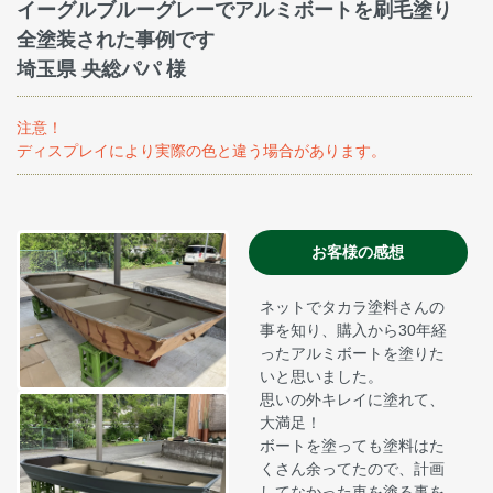
イーグルブルーグレーでアルミボートを刷毛塗り
全塗装された事例です
埼玉県 央総パパ 様
注意！
ディスプレイにより実際の色と違う場合があります。
お客様の感想
ネットでタカラ塗料さんの
事を知り、購入から30年経
ったアルミボートを塗りた
いと思いました。
思いの外キレイに塗れて、
大満足！
ボートを塗っても塗料はた
くさん余ってたので、計画
してなかった車を塗る事を