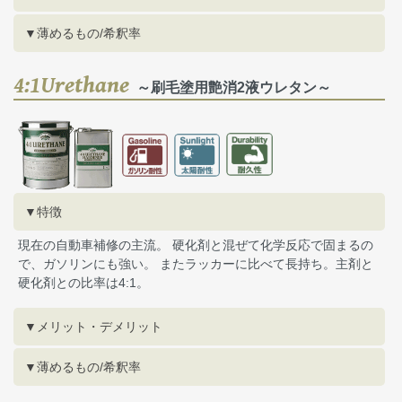
▼薄めるもの/希釈率
4:1Urethane
～刷毛塗用艶消2液ウレタン～
▼特徴
現在の自動車補修の主流。 硬化剤と混ぜて化学反応で固まるの
で、ガソリンにも強い。 またラッカーに比べて長持ち。主剤と
硬化剤との比率は4:1。
▼メリット・デメリット
▼薄めるもの/希釈率