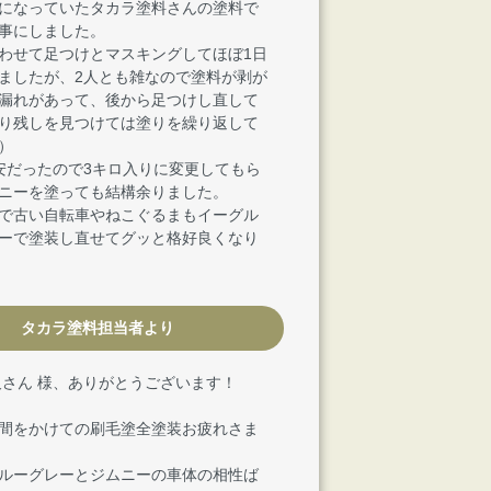
になっていたタカラ塗料さんの塗料で
事にしました。
わせて足つけとマスキングしてほぼ1日
ましたが、2人とも雑なので塗料が剥が
漏れがあって、後から足つけし直して
り残しを見つけては塗りを繰り返して
）
安だったので3キロ入りに変更してもら
ニーを塗っても結構余りました。
で古い自転車やねこぐるまもイーグル
ーで塗装し直せてグッと格好良くなり
タカラ塗料担当者より
尺さん 様、ありがとうございます！
間をかけての刷毛塗全塗装お疲れさま
ルーグレーとジムニーの車体の相性ば