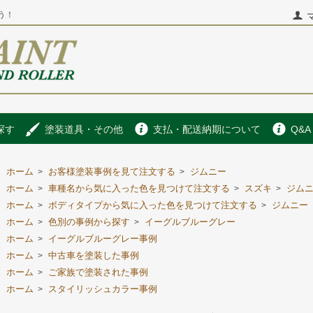
う！
探す
塗装道具・その他
支払・配送納期について
Q&A
ホーム
お客様塗装事例を見て注文する
ジムニー
>
>
ホーム
車種名から気に入った色を見つけて注文する
スズキ
ジム
>
>
>
ホーム
ボディタイプから気に入った色を見つけて注文する
ジムニー
>
>
ホーム
色別の事例から探す
イーグルブルーグレー
>
>
ホーム
イーグルブルーグレー事例
>
ホーム
中古車を塗装した事例
>
ホーム
ご家族で塗装された事例
>
ホーム
スタイリッシュカラー事例
>