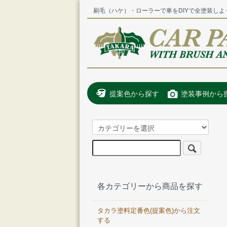
刷毛（ハケ）・ローラーで車をDIYで全塗装しよ
提案色から探す
塗装事例から
各カテゴリーから商品を探す
タカラ塗料定番色(提案色)から注文
する