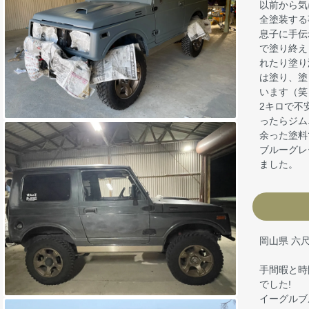
以前から気
全塗装する
息子に手伝
で塗り終え
れたり塗り
は塗り、塗
います（笑
2キロで不
ったらジム
余った塗料
ブルーグレ
ました。
岡山県 六
手間暇と時
でした!
イーグルブ