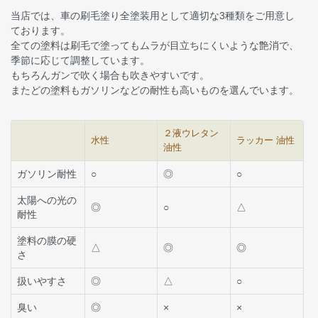
当店では、車の刷毛塗り全塗装用として適切な3種類をご用意し
ております。
全ての塗料は刷毛で塗ってもムラが目立ちにくいような艶消で、
季節に応じて調整しています。
もちろんガンで吹く場合も吹きやすいです。
またどの塗料もガソリンなどの耐性も高いものを選んでいます。
２液ウレタン
水性
ラッカー 油性
油性
ガソリン耐性
○
◎
○
太陽への光の
◎
○
△
耐性
塗料の膜の硬
△
◎
◎
さ
扱いやすさ
◎
△
○
臭い
◎
×
×