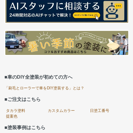
■車のDIY全塗装が初めての方へ
「刷毛とローラーで車をDIY塗装する」とは？
■ご注文はこちら
タカラ塗料
カスタムカラー
日塗工番号
提案色
■塗装事例はこちら