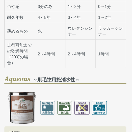
つや感
3分のみ
1～2分
0～1分
耐久年数
4～5年
3～4年
1～2年
ウレタンシン
ラッカーシン
薄めるもの
水
ナー
ナー
走行可能まで
の乾燥時間
2～4時間
2～4時間
1時間
（20℃の場
合）
Aqueous
～刷毛塗用艶消水性～