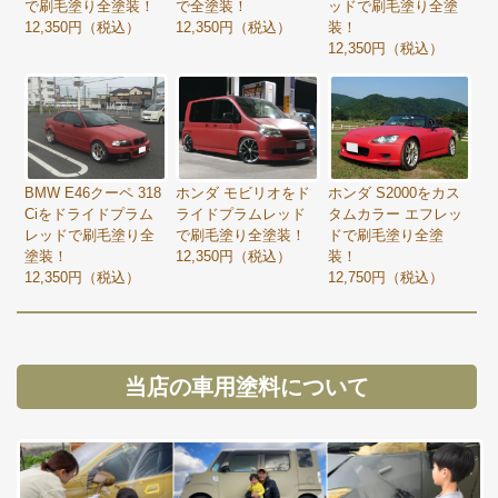
で全塗装！
で刷毛塗り全塗装！
ッドで刷毛塗り全塗
12,350円（税込）
12,350円（税込）
装！
12,350円（税込）
BMW E46クーペ 318
ホンダ モビリオをド
ホンダ S2000をカス
Ciをドライドプラム
ライドプラムレッド
タムカラー エフレッ
レッドで刷毛塗り全
で刷毛塗り全塗装！
ドで刷毛塗り全塗
塗装！
12,350円（税込）
装！
12,350円（税込）
12,750円（税込）
当店の車用塗料について