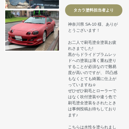
タカラ塗料担当者より
神奈川県 SA-10 様、ありが
とうございます！
お二人で刷毛塗全塗装お疲
れさまでした!
黒からドライドプラムレッ
ドへの塗装は薄く重ね塗り
することが必須なので難易
度が高いのですが、 凹凸感
もなくとても綺麗に仕上が
っていますね☺
ぜひぜひ刷毛とローラーで
はなく吹付塗装や違う色で
刷毛塗全塗装をされたとき
は事例投稿お待ちしており
ます♪
こちらは水性を塗られまし