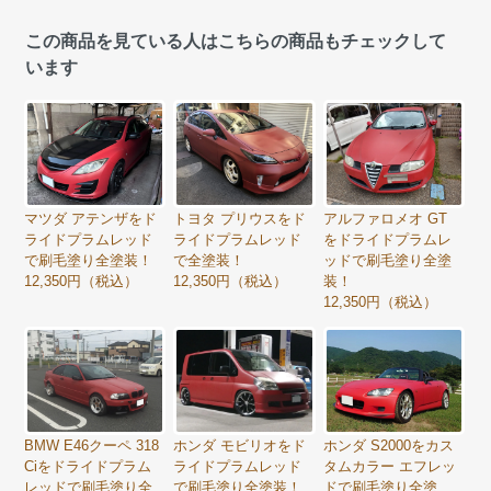
この商品を見ている人はこちらの商品もチェックして
います
トヨタ プリウスをド
マツダ アテンザをド
アルファロメオ GT
ライドプラムレッド
ライドプラムレッド
をドライドプラムレ
で全塗装！
で刷毛塗り全塗装！
ッドで刷毛塗り全塗
12,350円（税込）
12,350円（税込）
装！
12,350円（税込）
BMW E46クーペ 318
ホンダ モビリオをド
ホンダ S2000をカス
Ciをドライドプラム
ライドプラムレッド
タムカラー エフレッ
レッドで刷毛塗り全
で刷毛塗り全塗装！
ドで刷毛塗り全塗