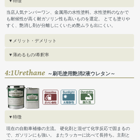
▼特徴
当店人気ナンバーワン、金属用の水性塗料。水性塗料のなかで
も耐候性が高く耐ガソリン性も高いものを選定。 とても塗りや
すく、艶消し剤が分離しにくいため艶ムラも出にくい。
▼メリット・デメリット
▼薄めるもの/希釈率
4:1Urethane
～刷毛塗用艶消2液ウレタン～
▼特徴
現在の自動車補修の主流。 硬化剤と混ぜて化学反応で固まるの
で、ガソリンにも強い。 またラッカーに比べて長持ち。主剤と