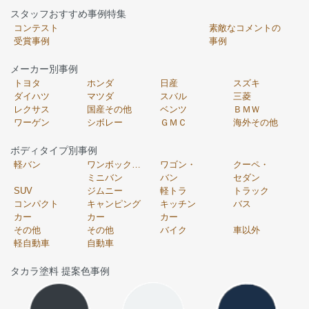
スタッフおすすめ事例特集
コンテスト
素敵なコメントの
受賞事例
事例
メーカー別事例
トヨタ
ホンダ
日産
スズキ
ダイハツ
マツダ
スバル
三菱
レクサス
国産その他
ベンツ
ＢＭＷ
ワーゲン
シボレー
ＧＭＣ
海外その他
ボディタイプ別事例
軽バン
ワンボックス・
ワゴン・
クーペ・
ミニバン
バン
セダン
SUV
ジムニー
軽トラ
トラック
コンパクト
キャンピング
キッチン
バス
カー
カー
カー
その他
その他
バイク
車以外
軽自動車
自動車
タカラ塗料 提案色事例