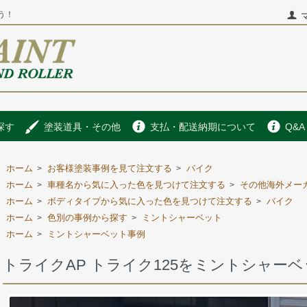
う！
探す
塗装道具・その他
支払・配送納期について
Q&A
ホーム
お客様塗装事例を見て注文する
バイク
>
>
ホーム
車種名から気に入った色を見つけて注文する
その他海外メー
>
>
ホーム
ボディタイプから気に入った色を見つけて注文する
バイク
>
>
ホーム
色別の事例から探す
ミントシャーベット
>
>
ホーム
ミントシャーベット事例
>
トライクAP トライク125をミントシャー