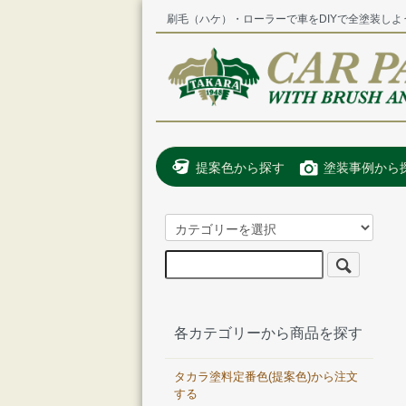
刷毛（ハケ）・ローラーで車をDIYで全塗装しよ
提案色から探す
塗装事例から
各カテゴリーから商品を探す
タカラ塗料定番色(提案色)から注文
する