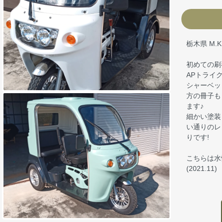
栃木県 M
初めての刷
APトライ
シャーベッ
方の冊子も
ます♪
細かい塗装
い通りのレ
りです!
こちらは水
(2021.11)