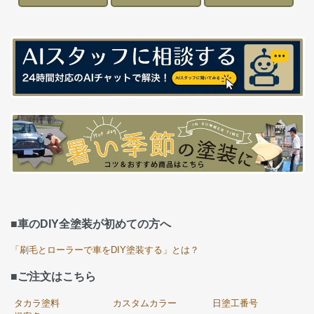
■車のDIY全塗装が初めての方へ
「刷毛とローラーで車をDIY塗装する」とは？
■ご注文はこちら
タカラ塗料
カスタムカラー
日塗工番号