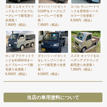
三菱 ミニキャブトラ
ダイハツ ハイゼット
スバル サンバートラ
ックをイーグルブル
S110Pをイーグルブ
ックを世田谷ベース
ーグレーで刷毛塗り
ルーグレーで全塗
カラーで全塗装！
全塗装！
装！
8,500円（税込）
7,950円（税込）
7,950円（税込）
ホンダ アクティトラ
ダイハツ ハイゼット
スズキ キャリイをロ
ックをKURAYAオー
をレインブーツネイ
ーデシアブラウンで
ルドブルーシーで刷
ビーで刷毛塗り全塗
刷毛塗り全塗装！
毛塗り全塗装！
装！
7,950円（税込）
8,500円（税込）
8,500円（税込）
当店の車用塗料について