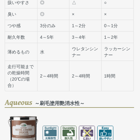
扱いやすさ
◎
△
○
臭い
◎
×
×
つや感
3分のみ
1～2分
0～1分
耐久年数
4～5年
3～4年
1～2年
ウレタンシン
ラッカーシン
薄めるもの
水
ナー
ナー
走行可能まで
の乾燥時間
2～4時間
2～4時間
1時間
（20℃の場
合）
Aqueous
～刷毛塗用艶消水性～