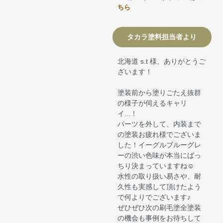
ちら
タカラ塗料担当者より
北海道 s.t 様、ありがとうご
ざいます！
塗装前から塗りごたえ抜群
の様子が伺えるキャリ
イ...！
パーツを外して、内装まで
の塗装お疲れ様でございま
した！イーグルブルーグレ
ーの渋い色味が本当にばっ
ちり決まっていますね☺
水性の取り扱い易さや、耐
久性も実感して頂けたよう
で何よりでございます♪
ぜひぜひ次の刷毛塗全塗装
の機会も事例をお待ちして