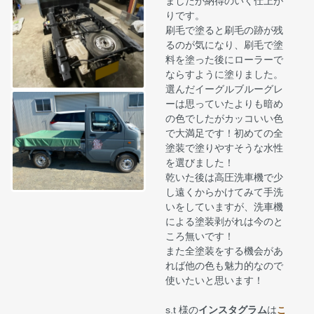
ましたが納得のいく仕上が
りです。
刷毛で塗ると刷毛の跡が残
るのが気になり、刷毛で塗
料を塗った後にローラーで
ならすように塗りました。
選んだイーグルブルーグレ
ーは思っていたよりも暗め
の色でしたがカッコいい色
で大満足です！初めての全
塗装で塗りやすそうな水性
を選びました！
乾いた後は高圧洗車機で少
し遠くからかけてみて手洗
いをしていますが、洗車機
による塗装剥がれは今のと
ころ無いです！
また全塗装をする機会があ
れば他の色も魅力的なので
使いたいと思います！
s.t 様の
インスタグラム
は
こ