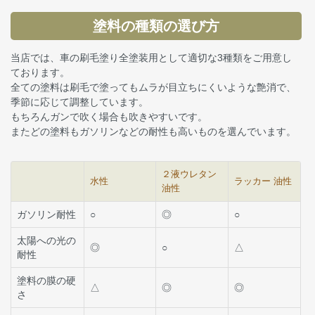
塗料の種類の選び方
当店では、車の刷毛塗り全塗装用として適切な3種類をご用意し
ております。
全ての塗料は刷毛で塗ってもムラが目立ちにくいような艶消で、
季節に応じて調整しています。
もちろんガンで吹く場合も吹きやすいです。
またどの塗料もガソリンなどの耐性も高いものを選んでいます。
２液ウレタン
水性
ラッカー 油性
油性
ガソリン耐性
○
◎
○
太陽への光の
◎
○
△
耐性
塗料の膜の硬
△
◎
◎
さ