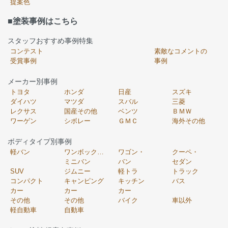
提案色
■塗装事例はこちら
スタッフおすすめ事例特集
コンテスト
素敵なコメントの
受賞事例
事例
メーカー別事例
トヨタ
ホンダ
日産
スズキ
ダイハツ
マツダ
スバル
三菱
レクサス
国産その他
ベンツ
ＢＭＷ
ワーゲン
シボレー
ＧＭＣ
海外その他
ボディタイプ別事例
軽バン
ワンボックス・
ワゴン・
クーペ・
ミニバン
バン
セダン
SUV
ジムニー
軽トラ
トラック
コンパクト
キャンピング
キッチン
バス
カー
カー
カー
その他
その他
バイク
車以外
軽自動車
自動車