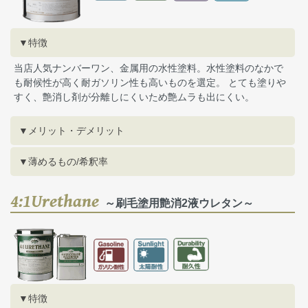
▼特徴
当店人気ナンバーワン、金属用の水性塗料。水性塗料のなかで
も耐候性が高く耐ガソリン性も高いものを選定。 とても塗りや
すく、艶消し剤が分離しにくいため艶ムラも出にくい。
▼メリット・デメリット
▼薄めるもの/希釈率
4:1Urethane
～刷毛塗用艶消2液ウレタン～
▼特徴