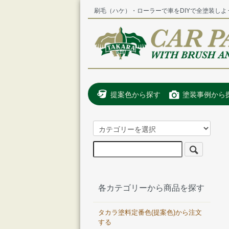
刷毛（ハケ）・ローラーで車をDIYで全塗装しよ
提案色から探す
塗装事例から
各カテゴリーから商品を探す
タカラ塗料定番色(提案色)から注文
する