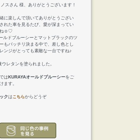
リノスさん 様、ありがとうございます！
緒に楽しんで頂いてありがとうござい
された車を見るたび、愛が深まってい
ね☺♡
Aオールドブルーシーとマットブラックのツ
ーもバッチリ決まる中で、差し色とし
レンジがとっても素敵な一台ですね♪
液ウレタンを塗られました。
では
KURAYAオールドブルーシー
をご
けます。
ック
は
からどうぞ
こちら