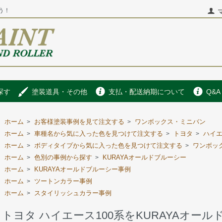
う！
探す
塗装道具・その他
支払・配送納期について
Q&A
ホーム
お客様塗装事例を見て注文する
ワンボックス・ミニバン
>
>
ホーム
車種名から気に入った色を見つけて注文する
トヨタ
ハイ
>
>
>
ホーム
ボディタイプから気に入った色を見つけて注文する
ワンボッ
>
>
ホーム
色別の事例から探す
KURAYAオールドブルーシー
>
>
ホーム
KURAYAオールドブルーシー事例
>
ホーム
ツートンカラー事例
>
ホーム
スタイリッシュカラー事例
>
トヨタ ハイエース100系をKURAYAオー