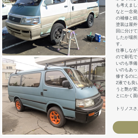
も考えまし
なと一念発
の補修と錆
塗装は屋外
回に分けて
したが場所
す。
仕事しなが
ので刷毛で
いのも準備
いのもあっ
修するのに
2液でも良
うと艶が変
とにかく面
トリノスさ