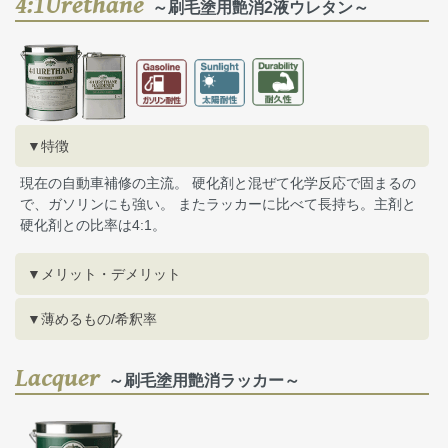
4:1Urethane
～刷毛塗用艶消2液ウレタン～
▼特徴
現在の自動車補修の主流。 硬化剤と混ぜて化学反応で固まるの
で、ガソリンにも強い。 またラッカーに比べて長持ち。主剤と
硬化剤との比率は4:1。
▼メリット・デメリット
▼薄めるもの/希釈率
Lacquer
～刷毛塗用艶消ラッカー～