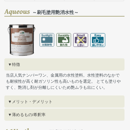
Aqueous
～刷毛塗用艶消水性～
▼特徴
当店人気ナンバーワン、金属用の水性塗料。水性塗料のなかで
も耐候性が高く耐ガソリン性も高いものを選定。 とても塗りや
すく、艶消し剤が分離しにくいため艶ムラも出にくい。
▼メリット・デメリット
▼薄めるもの/希釈率