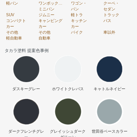
軽バン
ワンボックス・
ワゴン・
クーペ・
ミニバン
バン
セダン
SUV
ジムニー
軽トラ
トラック
コンパクト
キャンピング
キッチン
バス
カー
カー
カー
その他
その他
バイク
車以外
軽自動車
自動車
タカラ塗料 提案色事例
ダスキーグレー
ホワイトクレバス
キャトルネイビー
ダークフレンチグレ
グレイッシュダーク
世田谷ベースカラー