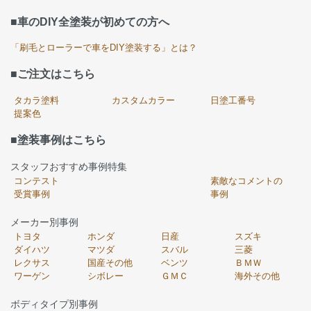
■車のDIY全塗装が初めての方へ
「刷毛とローラーで車をDIY塗装する」とは？
■ご注文はこちら
タカラ塗料
カスタムカラー
日塗工番号
提案色
■塗装事例はこちら
スタッフおすすめ事例特集
コンテスト
素敵なコメントの
受賞事例
事例
メーカー別事例
トヨタ
ホンダ
日産
スズキ
ダイハツ
マツダ
スバル
三菱
レクサス
国産その他
ベンツ
ＢＭＷ
ワーゲン
シボレー
ＧＭＣ
海外その他
ボディタイプ別事例