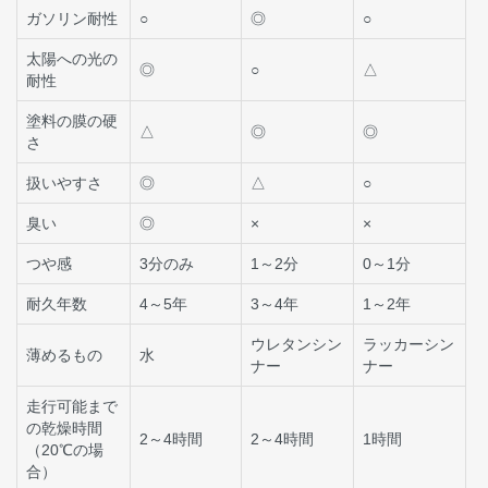
ガソリン耐性
○
◎
○
太陽への光の
◎
○
△
耐性
塗料の膜の硬
△
◎
◎
さ
扱いやすさ
◎
△
○
臭い
◎
×
×
つや感
3分のみ
1～2分
0～1分
耐久年数
4～5年
3～4年
1～2年
ウレタンシン
ラッカーシン
薄めるもの
水
ナー
ナー
走行可能まで
の乾燥時間
2～4時間
2～4時間
1時間
（20℃の場
合）