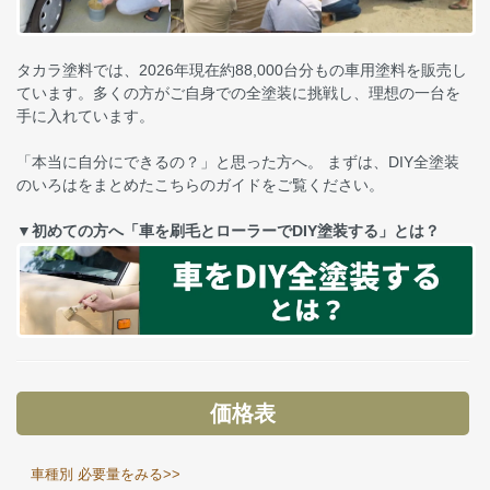
タカラ塗料では、2026年現在約88,000台分もの車用塗料を販売し
ています。多くの方がご自身での全塗装に挑戦し、理想の一台を
手に入れています。
「本当に自分にできるの？」と思った方へ。 まずは、DIY全塗装
のいろはをまとめたこちらのガイドをご覧ください。
▼初めての方へ「車を刷毛とローラーでDIY塗装する」とは？
価格表
車種別 必要量をみる>>