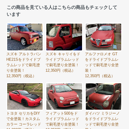
この商品を見ている人はこちらの商品もチェックして
います
スズキ アルトラパン
スズキ キャリイをド
アルファロメオ GT
HE21Sをドライドプ
ライドプラムレッド
をドライドプラムレ
ラムレッドで刷毛塗
で刷毛塗り全塗装！
ッドで刷毛塗り全塗
り全塗装！
12,350円（税込）
装！
12,350円（税込）
12,350円（税込）
トヨタ セリカをDIY
フィアット500をド
ダイハツ ミラジーノ
で全塗装！カスタム
ライドプラムレッド
をドライドプラムレ
カラー コーラレッド
で刷毛塗り全塗装！
ッドで刷毛塗り全塗