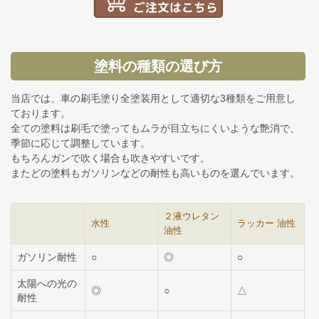
塗料の種類の選び方
当店では、車の刷毛塗り全塗装用として適切な3種類をご用意し
ております。
全ての塗料は刷毛で塗ってもムラが目立ちにくいような艶消で、
季節に応じて調整しています。
もちろんガンで吹く場合も吹きやすいです。
またどの塗料もガソリンなどの耐性も高いものを選んでいます。
２液ウレタン
水性
ラッカー 油性
油性
ガソリン耐性
○
◎
○
太陽への光の
◎
○
△
耐性