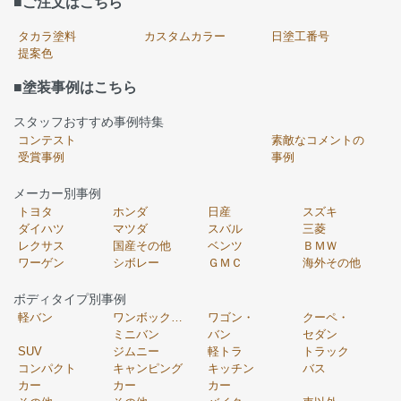
■ご注文はこちら
タカラ塗料
カスタムカラー
日塗工番号
提案色
■塗装事例はこちら
スタッフおすすめ事例特集
コンテスト
素敵なコメントの
受賞事例
事例
メーカー別事例
トヨタ
ホンダ
日産
スズキ
ダイハツ
マツダ
スバル
三菱
レクサス
国産その他
ベンツ
ＢＭＷ
ワーゲン
シボレー
ＧＭＣ
海外その他
ボディタイプ別事例
軽バン
ワンボックス・
ワゴン・
クーペ・
ミニバン
バン
セダン
SUV
ジムニー
軽トラ
トラック
コンパクト
キャンピング
キッチン
バス
カー
カー
カー