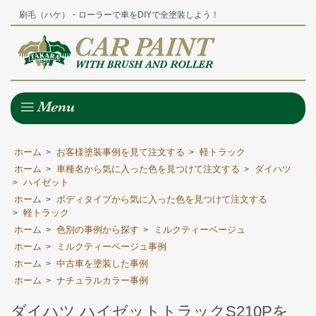
刷毛（ハケ）・ローラーで車をDIYで全塗装しよう！
ホーム
お客様塗装事例を見て注文する
軽トラック
>
>
ホーム
車種名から気に入った色を見つけて注文する
ダイハツ
>
>
ハイゼット
>
ホーム
ボディタイプから気に入った色を見つけて注文する
>
軽トラック
>
ホーム
色別の事例から探す
ミルクティーベージュ
>
>
ホーム
ミルクティーベージュ事例
>
ホーム
中古車を塗装した事例
>
ホーム
ナチュラルカラー事例
>
ダイハツ ハイゼットトラックS210Pを