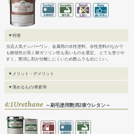
▼特徴
当店人気ナンバーワン、金属用の水性塗料。水性塗料のなかで
も耐候性が高く耐ガソリン性も高いものを選定。 とても塗りや
すく、艶消し剤が分離しにくいため艶ムラも出にくい。
▼メリット・デメリット
▼薄めるもの/希釈率
4:1Urethane
～刷毛塗用艶消2液ウレタン～