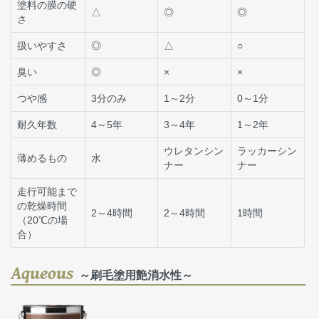
塗料の膜の硬
△
◎
◎
さ
扱いやすさ
◎
△
○
臭い
◎
×
×
つや感
3分のみ
1～2分
0～1分
耐久年数
4～5年
3～4年
1～2年
ウレタンシン
ラッカーシン
薄めるもの
水
ナー
ナー
走行可能まで
の乾燥時間
2～4時間
2～4時間
1時間
（20℃の場
合）
Aqueous
～刷毛塗用艶消水性～