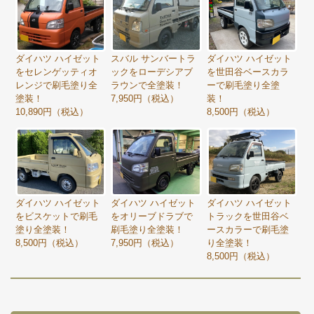
ダイハツ ハイゼット
スバル サンバートラ
ダイハツ ハイゼット
をセレンゲッティオ
ックをローデシアブ
を世田谷ベースカラ
レンジで刷毛塗り全
ラウンで全塗装！
ーで刷毛塗り全塗
塗装！
7,950円（税込）
装！
10,890円（税込）
8,500円（税込）
ダイハツ ハイゼット
ダイハツ ハイゼット
ダイハツ ハイゼット
をビスケットで刷毛
をオリーブドラブで
トラックを世田谷ベ
塗り全塗装！
刷毛塗り全塗装！
ースカラーで刷毛塗
8,500円（税込）
7,950円（税込）
り全塗装！
8,500円（税込）