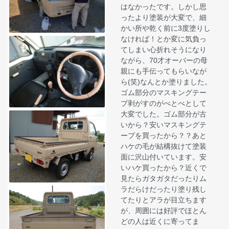
はなかったです。しかし思
ったより塗装が大変で、細
かい所や乾く前に3度塗りし
なければ！とか変に気負っ
てしまい心折れそうになり
ながら、70才オーバーの母
親にも手伝ってもらいなが
ら(笑)なんとか塗りました。
ゴム部分のマスキングテー
プ剥がすのがべとべとして
大変でした。ゴム部分が古
いから？安いマスキングテ
ープを買ったから？？あと
ハケの毛が結構抜けて塗装
面に沢山付いています。安
いハケ買ったから？近くで
見たらガタガタだったりム
ラだらけだったり塗り残し
てたりとアラが目立ちます
が、周囲には好評でほとん
どの人は近くに寄ってま