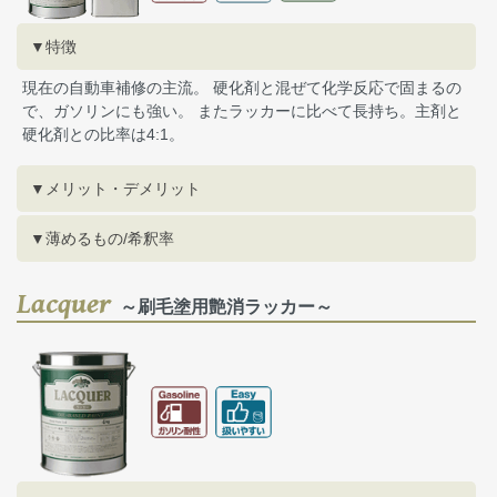
▼特徴
現在の自動車補修の主流。 硬化剤と混ぜて化学反応で固まるの
で、ガソリンにも強い。 またラッカーに比べて長持ち。主剤と
硬化剤との比率は4:1。
▼メリット・デメリット
▼薄めるもの/希釈率
Lacquer
～刷毛塗用艶消ラッカー～