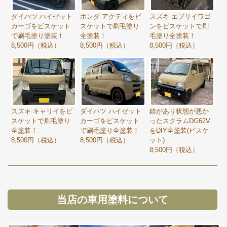
ダイハツ ハイゼット
ホンダ アクティをビ
スズキ エブリイワゴ
カーゴをビスケット
スケットで刷毛塗り
ンをビスケットで刷
で刷毛塗り塗装！
全塗装！
毛塗り全塗装！
8,500円（税込）
8,500円（税込）
8,500円（税込）
スズキ キャリイをビ
ダイハツ ハイゼット
錆があり状態が悪か
スケットで刷毛塗り
カーゴをビスケット
ったスクラムDG62V
全塗装！
で刷毛塗り全塗装！
をDIY全塗装(ビスケ
8,500円（税込）
8,500円（税込）
ット)
8,500円（税込）
当店の車用塗料について