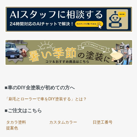
■車のDIY全塗装が初めての方へ
「刷毛とローラーで車をDIY塗装する」とは？
■ご注文はこちら
タカラ塗料
カスタムカラー
日塗工番号
提案色