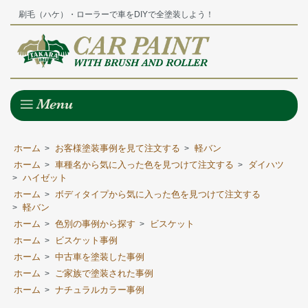
刷毛（ハケ）・ローラーで車をDIYで全塗装しよう！
ホーム
お客様塗装事例を見て注文する
軽バン
>
>
ホーム
車種名から気に入った色を見つけて注文する
ダイハツ
>
>
ハイゼット
>
ホーム
ボディタイプから気に入った色を見つけて注文する
>
軽バン
>
ホーム
色別の事例から探す
ビスケット
>
>
ホーム
ビスケット事例
>
ホーム
中古車を塗装した事例
>
ホーム
ご家族で塗装された事例
>
ホーム
ナチュラルカラー事例
>