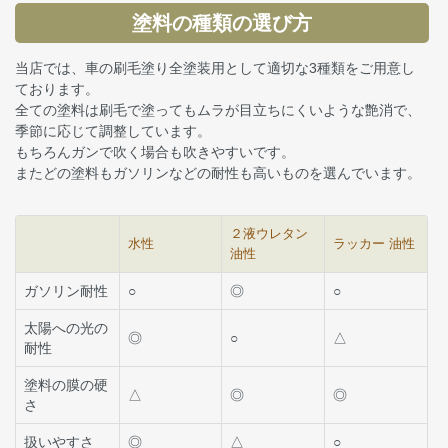
塗料の種類の選び方
当店では、車の刷毛塗り全塗装用として適切な3種類をご用意し
ております。
全ての塗料は刷毛で塗ってもムラが目立ちにくいような艶消で、
季節に応じて調整しています。
もちろんガンで吹く場合も吹きやすいです。
またどの塗料もガソリンなどの耐性も高いものを選んでいます。
２液ウレタン
水性
ラッカー 油性
油性
ガソリン耐性
○
◎
○
太陽への光の
◎
○
△
耐性
塗料の膜の硬
△
◎
◎
さ
扱いやすさ
◎
△
○