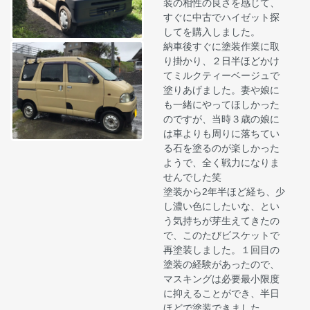
装の相性の良さを感じて、
すぐに中古でハイゼット探
してを購入しました。
納車後すぐに塗装作業に取
り掛かり、２日半ほどかけ
てミルクティーベージュで
塗りあげました。妻や娘に
も一緒にやってほしかった
のですが、当時３歳の娘に
は車よりも周りに落ちてい
る石を塗るのが楽しかった
ようで、全く戦力になりま
せんでした笑
塗装から2年半ほど経ち、少
し濃い色にしたいな、とい
う気持ちが芽生えてきたの
で、このたびビスケットで
再塗装しました。１回目の
塗装の経験があったので、
マスキングは必要最小限度
に抑えることができ、半日
ほどで塗装できました。