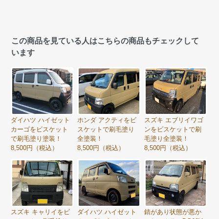
この商品を見ている人はこちらの商品もチェックして
います
ダイハツ ハイゼット
ホンダ アクティをビ
スズキ エブリイワゴ
カーゴをビスケット
スケットで刷毛塗り
ンをビスケットで刷
で刷毛塗り塗装！
全塗装！
毛塗り全塗装！
8,500円（税込）
8,500円（税込）
8,500円（税込）
スズキ キャリイをビ
ダイハツ ハイゼット
錆があり状態が悪か