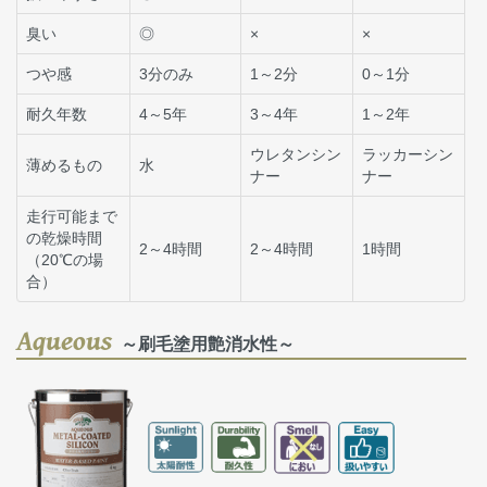
臭い
◎
×
×
つや感
3分のみ
1～2分
0～1分
耐久年数
4～5年
3～4年
1～2年
ウレタンシン
ラッカーシン
薄めるもの
水
ナー
ナー
走行可能まで
の乾燥時間
2～4時間
2～4時間
1時間
（20℃の場
合）
Aqueous
～刷毛塗用艶消水性～