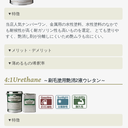
▼特徴
当店人気ナンバーワン、金属用の水性塗料。水性塗料のなかで
も耐候性が高く耐ガソリン性も高いものを選定。 とても塗りや
すく、艶消し剤が分離しにくいため艶ムラも出にくい。
▼メリット・デメリット
▼薄めるもの/希釈率
4:1Urethane
～刷毛塗用艶消2液ウレタン～
▼特徴