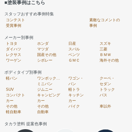
■塗装事例はこちら
スタッフおすすめ事例特集
コンテスト
素敵なコメントの
受賞事例
事例
メーカー別事例
トヨタ
ホンダ
日産
スズキ
ダイハツ
マツダ
スバル
三菱
レクサス
国産その他
ベンツ
ＢＭＷ
ワーゲン
シボレー
ＧＭＣ
海外その他
ボディタイプ別事例
軽バン
ワンボックス・
ワゴン・
クーペ・
ミニバン
バン
セダン
SUV
ジムニー
軽トラ
トラック
コンパクト
キャンピング
キッチン
バス
カー
カー
カー
その他
その他
バイク
車以外
軽自動車
自動車
タカラ塗料 提案色事例