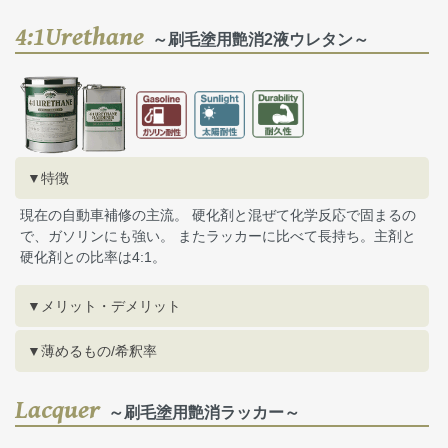
4:1Urethane
～刷毛塗用艶消2液ウレタン～
▼特徴
現在の自動車補修の主流。 硬化剤と混ぜて化学反応で固まるの
で、ガソリンにも強い。 またラッカーに比べて長持ち。主剤と
硬化剤との比率は4:1。
▼メリット・デメリット
▼薄めるもの/希釈率
Lacquer
～刷毛塗用艶消ラッカー～