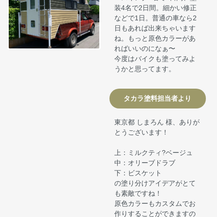
装4名で2日間。細かい修正
などで1日。普通の車なら2
日もあれば出来ちゃいます
ね。もっと原色カラーがあ
ればいいのになぁ〜
今度はバイクも塗ってみよ
うかと思ってます。
タカラ塗料担当者より
東京都 しまろん 様、ありが
とうございます！
上：ミルクティ?ベージュ
中：オリーブドラブ
下：ビスケット
の塗り分けアイデアがとて
も素敵ですね！
原色カラーもカスタムでお
作りすることができますの