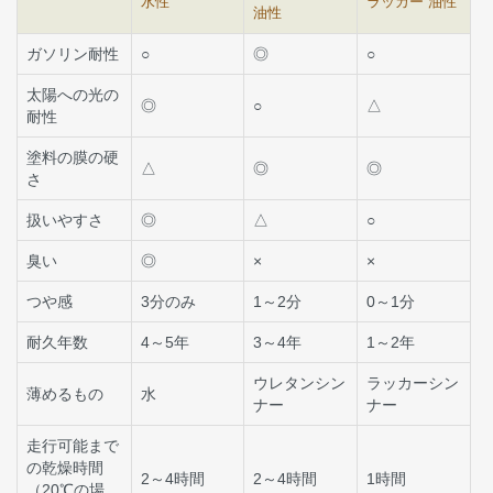
水性
ラッカー 油性
油性
ガソリン耐性
○
◎
○
太陽への光の
◎
○
△
耐性
塗料の膜の硬
△
◎
◎
さ
扱いやすさ
◎
△
○
臭い
◎
×
×
つや感
3分のみ
1～2分
0～1分
耐久年数
4～5年
3～4年
1～2年
ウレタンシン
ラッカーシン
薄めるもの
水
ナー
ナー
走行可能まで
の乾燥時間
2～4時間
2～4時間
1時間
（20℃の場