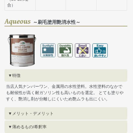
合）
Aqueous
～刷毛塗用艶消水性～
▼特徴
当店人気ナンバーワン、金属用の水性塗料。水性塗料のなかで
も耐候性が高く耐ガソリン性も高いものを選定。 とても塗りや
すく、艶消し剤が分離しにくいため艶ムラも出にくい。
▼メリット・デメリット
▼薄めるもの/希釈率