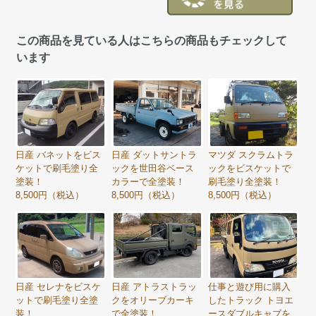
この商品を見ている人はこちらの商品もチェックして
います
日産 バネットをビス
日産 ダットサントラ
マツダ スクラムトラ
ケットで刷毛塗り全
ックを世田谷ベース
ックをビスケットで
塗装！
カラーで全塗装！
刷毛塗り全塗装！
8,500円（税込）
8,500円（税込）
8,500円（税込）
日産 セレナをビスケ
日産 アトラストラッ
仕事と遊び用に購入
ットで刷毛塗り全塗
クをオリーブカーキ
したトラック トヨエ
装！
で全塗装！
ースダブルキャブを