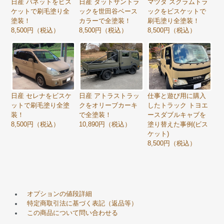
日産 バネットをビス
日産 ダットサントラ
マツダ スクラムトラ
ケットで刷毛塗り全
ックを世田谷ベース
ックをビスケットで
塗装！
カラーで全塗装！
刷毛塗り全塗装！
8,500円（税込）
8,500円（税込）
8,500円（税込）
日産 セレナをビスケ
日産 アトラストラッ
仕事と遊び用に購入
ットで刷毛塗り全塗
クをオリーブカーキ
したトラック トヨエ
装！
で全塗装！
ースダブルキャブを
8,500円（税込）
10,890円（税込）
塗り替えた事例(ビス
ケット)
8,500円（税込）
オプションの値段詳細
特定商取引法に基づく表記（返品等）
この商品について問い合わせる