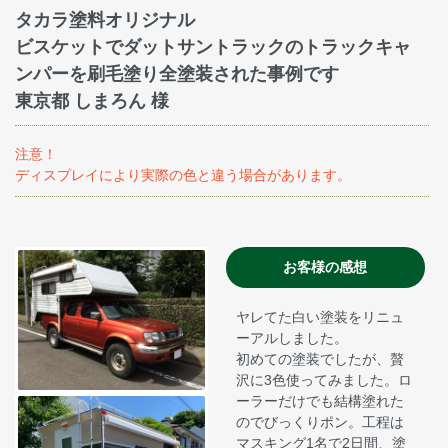
タカラ塗料オリジナル
ビスケットでダットサントラックのトラックキャ
ンパーを刷毛塗り全塗装された事例です
東京都 しまろん 様
注意！
ディスプレイにより実際の色と違う場合があります。
お客様の感想
ヤレてた白い塗装をリニュ
ーアルしました。
初めての塗装でしたが、贅
沢に3色使ってみました。ロ
ーラーだけでも結構塗れた
のでびっくりポン。工程は
マスキング1名で2日間、塗