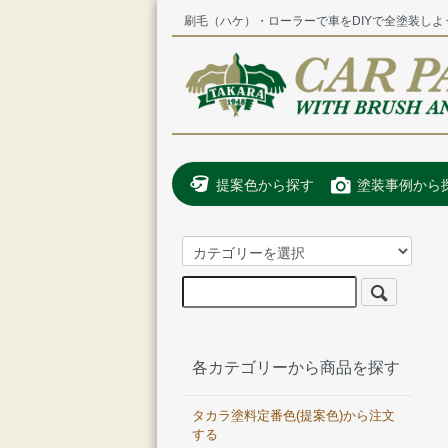
刷毛（ハケ）・ローラーで車をDIYで全塗装しよ
提案色から探す
塗装事例から
各カテゴリーから商品を探す
タカラ塗料定番色(提案色)から注文
する