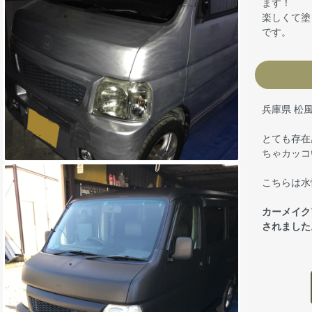
ます！
楽しくて塗
です。
兵庫県 松
とても存在
ちゃカッコ
こちらは水
カーメイク
されました