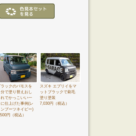
ブラックのバモスを
スズキ エブリイをマ
自分で塗り替えおし
ットブラックで刷毛
ゃれでかっこいい一
塗り塗装
台に仕上げた事例(レ
7,030円（税込）
インブーツネイビー)
,500円（税込）