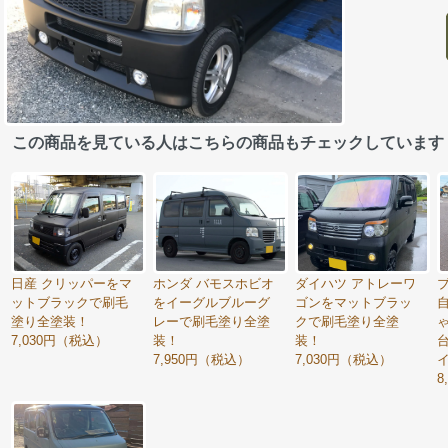
この商品を見ている人はこちらの商品もチェックしています
日産 クリッパーをマ
ホンダ バモスホビオ
ダイハツ アトレーワ
ットブラックで刷毛
をイーグルブルーグ
ゴンをマットブラッ
塗り全塗装！
レーで刷毛塗り全塗
クで刷毛塗り全塗
7,030円（税込）
装！
装！
7,950円（税込）
7,030円（税込）
8