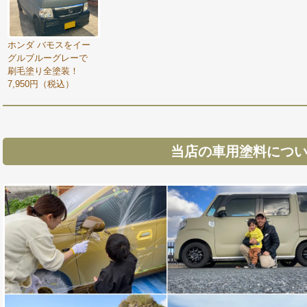
ホンダ バモスをイー
グルブルーグレーで
刷毛塗り全塗装！
7,950円（税込）
当店の車用塗料につ