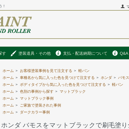
う！
探す
塗装道具・その他
支払・配送納期について
Q&A
ホーム
お客様塗装事例を見て注文する
軽バン
>
>
ホーム
車種名から気に入った色を見つけて注文する
ホンダ
バモ
>
>
>
ホーム
ボディタイプから気に入った色を見つけて注文する
軽バン
>
>
ホーム
色別の事例から探す
マットブラック
>
>
ホーム
マットブラック事例
>
ホーム
ご家族で塗装された事例
>
ホーム
ダークカラー事例
>
ホンダ バモスをマットブラックで刷毛塗り