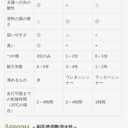
太陽への光の
◎
○
△
耐性
塗料の膜の硬
△
◎
◎
さ
扱いやすさ
◎
△
○
臭い
◎
×
×
つや感
3分のみ
1～2分
0～1分
耐久年数
4～5年
3～4年
1～2年
ウレタンシン
ラッカーシン
薄めるもの
水
ナー
ナー
走行可能まで
の乾燥時間
2～4時間
2～4時間
1時間
（20℃の場
合）
Aqueous
～刷毛塗用艶消水性～