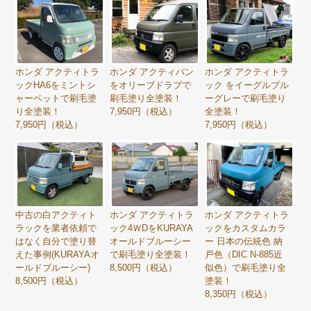
ホンダ アクティトラ
ホンダ アクティバン
ホンダ アクティトラ
ックHA6をミントシ
をオリーブドラブで
ック をイーグルブル
ャーベットで刷毛塗
刷毛塗り全塗装！
ーグレーで刷毛塗り
り全塗装！
7,950円（税込）
全塗装！
7,950円（税込）
7,950円（税込）
中古の白アクティト
ホンダ アクティトラ
ホンダ アクティトラ
ラックを業者依頼で
ック4ＷDをKURAYA
ックをカスタムカラ
はなく自分で塗り替
オールドブルーシー
ー 日本の伝統色 納
えた事例(KURAYAオ
で刷毛塗り全塗装！
戸色（DIC N-885近
ールドブルーシー)
8,500円（税込）
似色）で刷毛塗り全
8,500円（税込）
塗装！
8,350円（税込）