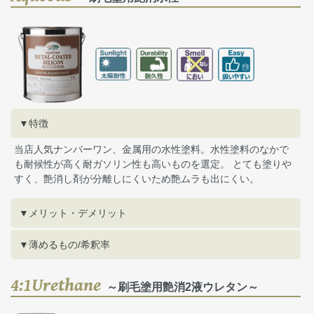
▼特徴
当店人気ナンバーワン、金属用の水性塗料。水性塗料のなかで
も耐候性が高く耐ガソリン性も高いものを選定。 とても塗りや
すく、艶消し剤が分離しにくいため艶ムラも出にくい。
▼メリット・デメリット
▼薄めるもの/希釈率
4:1Urethane
～刷毛塗用艶消2液ウレタン～