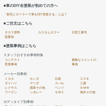
■車のDIY全塗装が初めての方へ
「刷毛とローラーで車をDIY塗装する」とは？
■ご注文はこちら
タカラ塗料
カスタムカラー
日塗工番号
提案色
■塗装事例はこちら
スタッフおすすめ事例特集
コンテスト
素敵なコメントの
受賞事例
事例
メーカー別事例
トヨタ
ホンダ
日産
スズキ
ダイハツ
マツダ
スバル
三菱
レクサス
国産その他
ベンツ
ＢＭＷ
ワーゲン
シボレー
ＧＭＣ
海外その他
ボディタイプ別事例