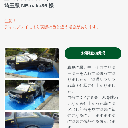
埼玉県 NF-naka86 様
注意！
ディスプレイにより実際の色と違う場合があります。
お客様の感想
真夏の暑い中、全力でリタ
ーダーを入れて頑張って塗
りましたが、塗膜ザラザラ
戦車？仕様に仕上がりまし
た。
自分でDIYする楽しみを味わ
いながら仕上がった車のダ
メ出し部分を見て塗装の勉
強になるのと、ますます次
の塗装に俄然やる気が出ま
す。