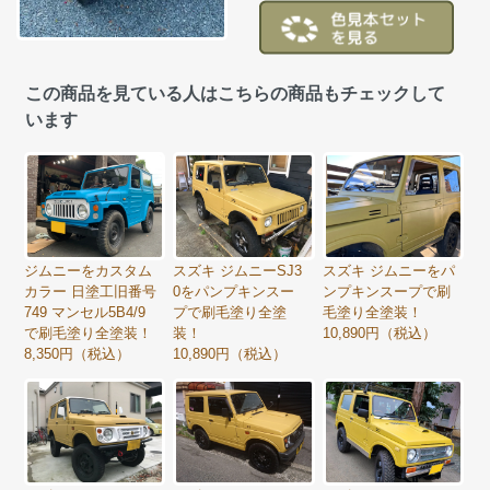
この商品を見ている人はこちらの商品もチェックして
います
ジムニーをカスタム
スズキ ジムニーSJ3
スズキ ジムニーをパ
カラー 日塗工旧番号
0をパンプキンスー
ンプキンスープで刷
749 マンセル5B4/9
プで刷毛塗り全塗
毛塗り全塗装！
で刷毛塗り全塗装！
装！
10,890円（税込）
8,350円（税込）
10,890円（税込）