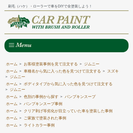
刷毛（ハケ）・ローラーで車をDIYで全塗装しよう！
ホーム
お客様塗装事例を見て注文する
ジムニー
>
>
ホーム
車種名から気に入った色を見つけて注文する
スズキ
>
>
ジムニー
>
ホーム
ボディタイプから気に入った色を見つけて注文する
>
ジムニー
>
ホーム
色別の事例から探す
パンプキンスープ
>
>
ホーム
パンプキンスープ事例
>
ホーム
クリア剥げ等劣化が目立っていた車を塗装した事例
>
ホーム
ご家族で塗装された事例
>
ホーム
ライトカラー事例
>