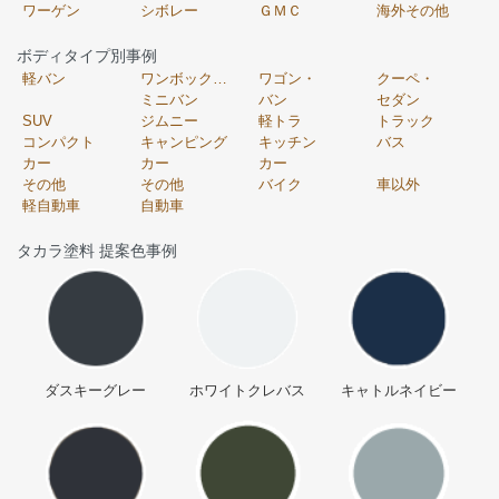
ワーゲン
シボレー
ＧＭＣ
海外その他
ボディタイプ別事例
軽バン
ワンボックス・
ワゴン・
クーペ・
ミニバン
バン
セダン
SUV
ジムニー
軽トラ
トラック
コンパクト
キャンピング
キッチン
バス
カー
カー
カー
その他
その他
バイク
車以外
軽自動車
自動車
タカラ塗料 提案色事例
ダスキーグレー
ホワイトクレバス
キャトルネイビー