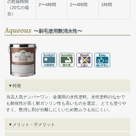
の乾燥時間
2〜4時間
2〜4時間
1時間
（20℃の場
合）
Aqueous
〜刷毛塗用艶消水性〜
▼特徴
当店人気ナンバーワン、金属用の水性塗料。水性塗料のなかで
も耐候性が高く耐ガソリン性も高いものを選定。 とても塗りや
すく、艶消し剤が分離しにくいため艶ムラも出にくい。
▼メリット・デメリット