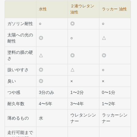
２液ウレタン
水性
ラッカー 油性
油性
ガソリン耐性
○
◎
○
太陽への光の
◎
○
△
耐性
塗料の膜の硬
△
◎
◎
さ
扱いやすさ
◎
△
○
臭い
◎
×
×
つや感
3分のみ
1〜2分
0〜1分
耐久年数
4〜5年
3〜4年
1〜2年
ウレタンシン
ラッカーシン
薄めるもの
水
ナー
ナー
走行可能まで