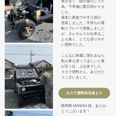
車が古く、錆が進行してた
為、下準備に数日掛かりま
した。
週末に家族でやすり掛け、
塗装しました。手持ちの電
動スプレーで塗装しました
が、タレやムラが出来るこ
とも無く、とても塗りやす
い塗料でした。
こんなに綺麗に塗れるなら
私の車も塗ってほしいと妻
が言う位、上出来でした。
タカラ塗料さん、ありがと
うございました。
タカラ塗料担当者より
静岡県 MANISH 様、ありが
とうございます！