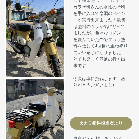
して練習をして、ついにタ
カラ塗料さんの水性の塗料
を手に入れて念願のペイン
トが実行出来ました！最初
は塗料のムラが気になって
ましたが、色々なコメント
を読んでいたのでタカラ塗
料を信じて4回目の重ね塗り
でいい感じになりました！
とても楽しく満足の行く出
来です。
今度は車に挑戦します！あ
りがとうございました！
タカラ塗料担当者より
東京都 k.o. 様、ありがとう