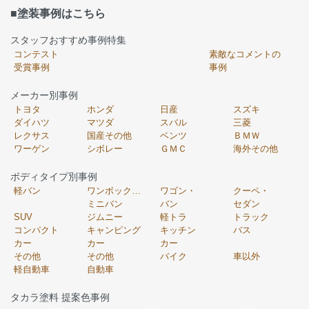
■塗装事例はこちら
スタッフおすすめ事例特集
コンテスト
素敵なコメントの
受賞事例
事例
メーカー別事例
トヨタ
ホンダ
日産
スズキ
ダイハツ
マツダ
スバル
三菱
レクサス
国産その他
ベンツ
ＢＭＷ
ワーゲン
シボレー
ＧＭＣ
海外その他
ボディタイプ別事例
軽バン
ワンボックス・
ワゴン・
クーペ・
ミニバン
バン
セダン
SUV
ジムニー
軽トラ
トラック
コンパクト
キャンピング
キッチン
バス
カー
カー
カー
その他
その他
バイク
車以外
軽自動車
自動車
タカラ塗料 提案色事例