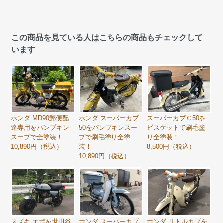
この商品を見ている人はこちらの商品もチェックして
います
ホンダ MD90郵便配
ホンダ スーパーカブ
スーパーカブＣ50を
達専用をパンプキン
50をパンプキンスー
ビスケットで刷毛塗
スープで全塗装！
プで刷毛塗り全塗
り全塗装！
10,890円（税込）
装！
8,500円（税込）
10,890円（税込）
スズキ エポを世田谷
ホンダ スーパーカブ
ホンダ リトルカブを