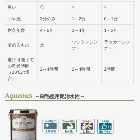
臭い
◎
×
×
つや感
3分のみ
1～2分
0～1分
耐久年数
4～5年
3～4年
1～2年
ウレタンシン
ラッカーシン
薄めるもの
水
ナー
ナー
走行可能まで
の乾燥時間
2～4時間
2～4時間
1時間
（20℃の場
合）
Aqueous
～刷毛塗用艶消水性～