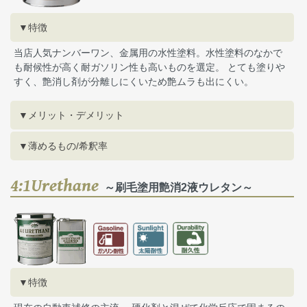
▼特徴
当店人気ナンバーワン、金属用の水性塗料。水性塗料のなかで
も耐候性が高く耐ガソリン性も高いものを選定。 とても塗りや
すく、艶消し剤が分離しにくいため艶ムラも出にくい。
▼メリット・デメリット
▼薄めるもの/希釈率
4:1Urethane
～刷毛塗用艶消2液ウレタン～
▼特徴