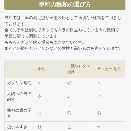
塗料の種類の選び方
当店では、車の刷毛塗り全塗装用として適切な3種類をご用意し
ております。
全ての塗料は刷毛で塗ってもムラが目立ちにくいような艶消で、
季節に応じて調整しています。
もちろんガンで吹く場合も吹きやすいです。
またどの塗料もガソリンなどの耐性も高いものを選んでいます。
２液ウレタン
水性
ラッカー 油性
油性
ガソリン耐性
○
◎
○
太陽への光の
◎
○
△
耐性
塗料の膜の硬
△
◎
◎
さ
扱いやすさ
◎
△
○