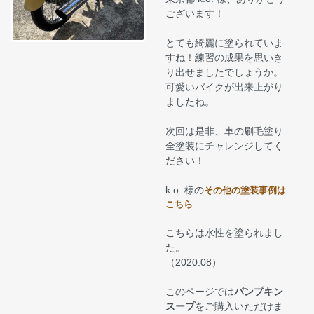
ございます！
とても綺麗に塗られていま
すね！練習の成果を思いき
り出せましたでしょうか。
可愛いバイクが出来上がり
ましたね。
次回は是非、車の刷毛塗り
全塗装にチャレンジしてく
ださい！
k.o. 様の
その他の塗装事例は
こちら
こちらは水性を塗られまし
た。
（2020.08）
このページでは
パンプキン
スープ
をご購入いただけま