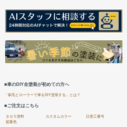
■車のDIY全塗装が初めての方へ
「刷毛とローラーで車をDIY塗装する」とは？
■ご注文はこちら
タカラ塗料
カスタムカラー
日塗工番号
提案色