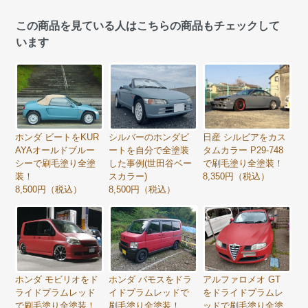
この商品を見ている人はこちらの商品もチェックして
います
日産 シルビアをカス
ホンダ ビートをKUR
シルバーのホンダビ
タムカラー P29-748
AYAオールドブルー
ートを自分で全塗装
で刷毛塗り全塗装！
シーで刷毛塗り全塗
した事例(世田谷ベー
8,350円（税込）
装！
スカラー)
8,500円（税込）
8,500円（税込）
ホンダ モビリオをド
ホンダ バモスをドラ
アルファロメオ GT
ライドプラムレッド
イドプラムレッドで
をドライドプラムレ
で刷毛塗り全塗装！
刷毛塗り全塗装！
ッドで刷毛塗り全塗