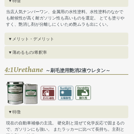
▼特徴
当店人気ナンバーワン、金属用の水性塗料。水性塗料のなかで
も耐候性が高く耐ガソリン性も高いものを選定。 とても塗りや
すく、艶消し剤が分離しにくいため艶ムラも出にくい。
▼メリット・デメリット
▼薄めるもの/希釈率
4:1Urethane
～刷毛塗用艶消2液ウレタン～
▼特徴
現在の自動車補修の主流。 硬化剤と混ぜて化学反応で固まるの
で、ガソリンにも強い。 またラッカーに比べて長持ち。主剤と