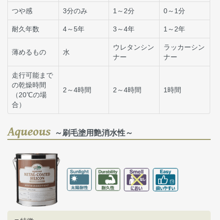
つや感
3分のみ
1～2分
0～1分
耐久年数
4～5年
3～4年
1～2年
ウレタンシン
ラッカーシン
薄めるもの
水
ナー
ナー
走行可能まで
の乾燥時間
2～4時間
2～4時間
1時間
（20℃の場
合）
Aqueous
～刷毛塗用艶消水性～