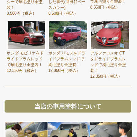
で刷毛塗り全塗装！
シーで刷毛塗り全塗
した事例(世田谷ベー
8,350円（税込）
装！
スカラー)
8,500円（税込）
8,500円（税込）
ホンダ モビリオをド
ホンダ バモスをドラ
アルファロメオ GT
ライドプラムレッド
イドプラムレッドで
をドライドプラムレ
で刷毛塗り全塗装！
刷毛塗り全塗装！
ッドで刷毛塗り全塗
12,350円（税込）
12,350円（税込）
装！
12,350円（税込）
当店の車用塗料について