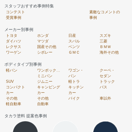
スタッフおすすめ事例特集
コンテスト
素敵なコメントの
受賞事例
事例
メーカー別事例
トヨタ
ホンダ
日産
スズキ
ダイハツ
マツダ
スバル
三菱
レクサス
国産その他
ベンツ
ＢＭＷ
ワーゲン
シボレー
ＧＭＣ
海外その他
ボディタイプ別事例
軽バン
ワンボックス・
ワゴン・
クーペ・
ミニバン
バン
セダン
SUV
ジムニー
軽トラ
トラック
コンパクト
キャンピング
キッチン
バス
カー
カー
カー
その他
その他
バイク
車以外
軽自動車
自動車
タカラ塗料 提案色事例