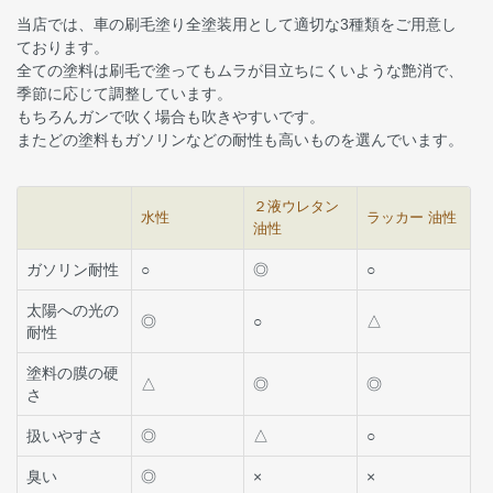
当店では、車の刷毛塗り全塗装用として適切な3種類をご用意し
ております。
全ての塗料は刷毛で塗ってもムラが目立ちにくいような艶消で、
季節に応じて調整しています。
もちろんガンで吹く場合も吹きやすいです。
またどの塗料もガソリンなどの耐性も高いものを選んでいます。
２液ウレタン
水性
ラッカー 油性
油性
ガソリン耐性
○
◎
○
太陽への光の
◎
○
△
耐性
塗料の膜の硬
△
◎
◎
さ
扱いやすさ
◎
△
○
臭い
◎
×
×