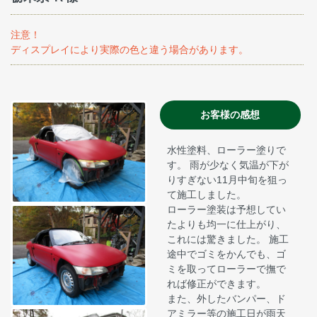
注意！
ディスプレイにより実際の色と違う場合があります。
お客様の感想
水性塗料、ローラー塗りで
す。 雨が少なく気温が下が
りすぎない11月中旬を狙っ
て施工しました。
ローラー塗装は予想してい
たよりも均一に仕上がり、
これには驚きました。 施工
途中でゴミをかんでも、ゴ
ミを取ってローラーで撫で
れば修正ができます。
また、外したバンパー、ド
アミラー等の施工日が雨天