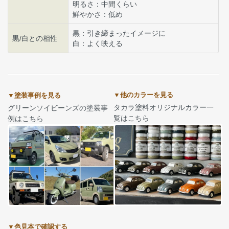
明るさ：中間くらい
鮮やかさ：低め
黒：引き締まったイメージに
黒/白との相性
白：よく映える
▼他のカラーを見る
▼塗装事例を見る
タカラ塗料オリジナルカラー一
グリーンソイビーンズの塗装事
覧はこちら
例はこちら
▼色見本で確認する