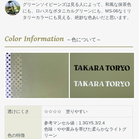
グリーンソイビーンズは見る人によって、和風な抹茶色
にも、ロハスなボタニカルグリーンにも、MS-06なミリ
タリーカラーにも見える、絶妙な色あいだと思います。
Color Information
～色について～
透けにくさ
☆☆☆☆ 塗りやすい
参考マンセル値：1.3GY5.3/2.4
色味：やや黄みを帯びた柔らかなライトグ
色の特徴
リーン