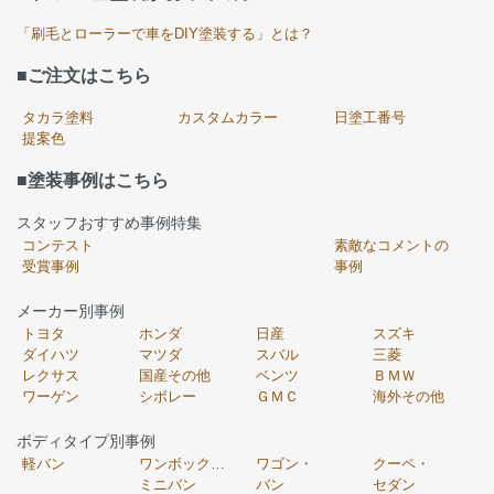
「刷毛とローラーで車をDIY塗装する」とは？
■ご注文はこちら
タカラ塗料
カスタムカラー
日塗工番号
提案色
■塗装事例はこちら
スタッフおすすめ事例特集
コンテスト
素敵なコメントの
受賞事例
事例
メーカー別事例
トヨタ
ホンダ
日産
スズキ
ダイハツ
マツダ
スバル
三菱
レクサス
国産その他
ベンツ
ＢＭＷ
ワーゲン
シボレー
ＧＭＣ
海外その他
ボディタイプ別事例
軽バン
ワンボックス・
ワゴン・
クーペ・
ミニバン
バン
セダン