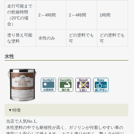
走行可能まで
の乾燥時間
2～4時間
2～4時間
1時間
（20℃の場
合）
塗り替え可能
どの塗料でも
どの塗料でも
水性のみ
な塗料
可
可
水性
▼特徴
当店で人気No.1。
水性塗料の中でも耐候性が高く、ガソリンが付着しやすい車の
塗装にも安心して使えます。 とても塗りやすく、艶ムラが出に