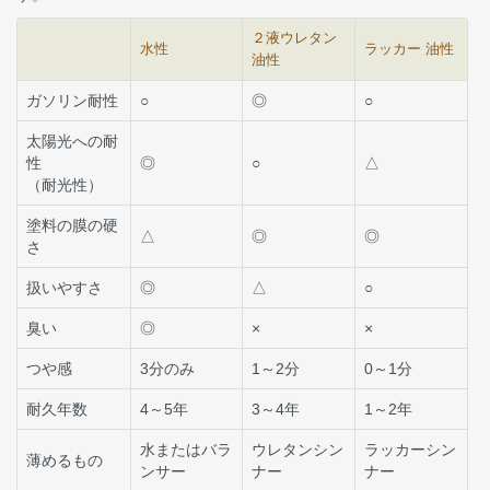
２液ウレタン
水性
ラッカー 油性
油性
ガソリン耐性
○
◎
○
太陽光への耐
性
◎
○
△
（耐光性）
塗料の膜の硬
△
◎
◎
さ
扱いやすさ
◎
△
○
臭い
◎
×
×
つや感
3分のみ
1～2分
0～1分
耐久年数
4～5年
3～4年
1～2年
水またはバラ
ウレタンシン
ラッカーシン
薄めるもの
ンサー
ナー
ナー