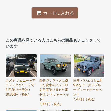
カートに入れる
この商品を見ている人はこちらの商品もチェックして
います
スズキ ジムニーをア
自分でブラックに塗
三菱 パジェロミニH
イシンクグリーンで
った愛車のパジェロ
56aをイーグルブル
刷毛塗り全塗装！
を再度塗り替えた事
ーグレーでオールペ
10,890円（税込）
例(ミントシャーベッ
ン！
ト)
7,950円（税込）
7,950円（税込）