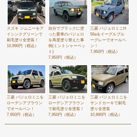
スズキ ジムニーをア
自分でブラックに塗
三菱 パジェロミニH
イシンクグリーンで
った愛車のパジェロ
56aをイーグルブル
刷毛塗り全塗装！
を再度塗り替えた事
ーグレーでオールペ
10,890円（税込）
例(ミントシャーベッ
ン！
ト)
7,950円（税込）
7,950円（税込）
三菱 パジェロミニを
三菱 パジェロミニを
三菱 パジェロミニを
ローデシアブラウン
ローデシアブラウン
サンドカーキで刷毛
でオールペン！
で刷毛塗り全塗装！
塗り全塗装
7,950円（税込）
7,950円（税込）
10,890円（税込）