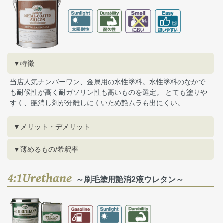
▼特徴
当店人気ナンバーワン、金属用の水性塗料。水性塗料のなかで
も耐候性が高く耐ガソリン性も高いものを選定。 とても塗りや
すく、艶消し剤が分離しにくいため艶ムラも出にくい。
▼メリット・デメリット
▼薄めるもの/希釈率
4:1Urethane
～刷毛塗用艶消2液ウレタン～