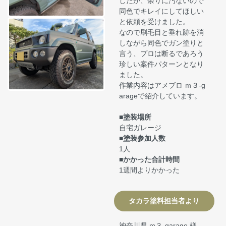
したが、余りに汚ないので
同色でキレイにしてほしい
と依頼を受けました。
なので刷毛目と垂れ跡を消
しながら同色でガン塗りと
言う、プロは断るであろう
珍しい案件パターンとなり
ました。
作業内容はアメブロ ｍ３-g
arageで紹介しています。
■塗装場所
自宅ガレージ
■塗装参加人数
1人
■かかった合計時間
1週間よりかかった
タカラ塗料担当者より
神奈川県 m３-garage 様、