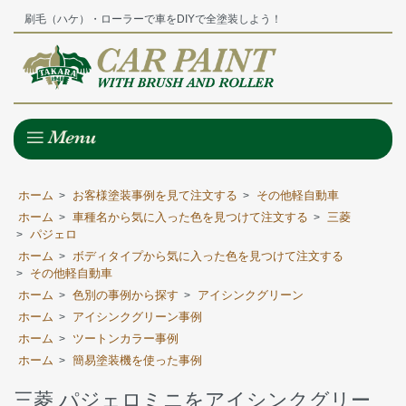
刷毛（ハケ）・ローラーで車をDIYで全塗装しよう！
ホーム
お客様塗装事例を見て注文する
その他軽自動車
>
>
ホーム
車種名から気に入った色を見つけて注文する
三菱
>
>
パジェロ
>
ホーム
ボディタイプから気に入った色を見つけて注文する
>
その他軽自動車
>
ホーム
色別の事例から探す
アイシンクグリーン
>
>
ホーム
アイシンクグリーン事例
>
ホーム
ツートンカラー事例
>
ホーム
簡易塗装機を使った事例
>
三菱 パジェロミニをアイシンクグリー