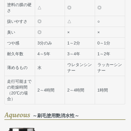
塗料の膜の硬
△
◎
◎
さ
扱いやすさ
◎
△
○
臭い
◎
×
×
つや感
3分のみ
1～2分
0～1分
耐久年数
4～5年
3～4年
1～2年
ウレタンシン
ラッカーシン
薄めるもの
水
ナー
ナー
走行可能まで
の乾燥時間
2～4時間
2～4時間
1時間
（20℃の場
合）
Aqueous
～刷毛塗用艶消水性～