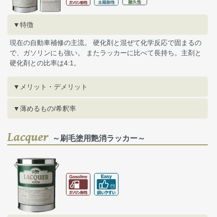
▼特徴
現在の自動車補修の主流。 硬化剤と混ぜて化学反応で固まるの
で、ガソリンにも強い。 またラッカーに比べて長持ち。主剤と
硬化剤との比率は4:1。
▼メリット・デメリット
▼薄めるもの/希釈率
Lacquer
～刷毛塗用艶消ラッカー～