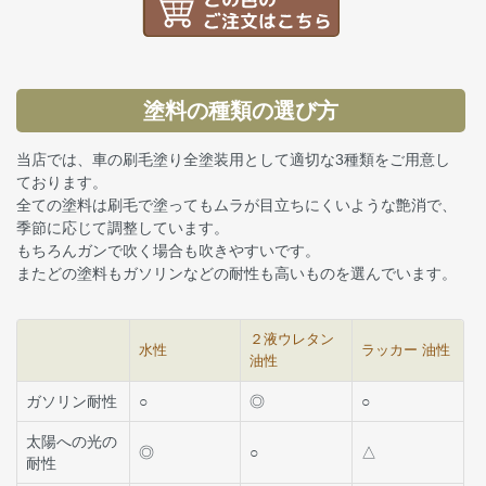
塗料の種類の選び方
当店では、車の刷毛塗り全塗装用として適切な3種類をご用意し
ております。
全ての塗料は刷毛で塗ってもムラが目立ちにくいような艶消で、
季節に応じて調整しています。
もちろんガンで吹く場合も吹きやすいです。
またどの塗料もガソリンなどの耐性も高いものを選んでいます。
２液ウレタン
水性
ラッカー 油性
油性
ガソリン耐性
○
◎
○
太陽への光の
◎
○
△
耐性