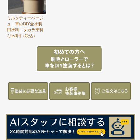
ミルクティーベージ
ュ｜車のDIY全塗装
用塗料｜タカラ塗料
7,950円（税込）