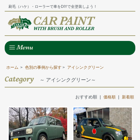
刷毛（ハケ）・ローラーで車をDIYで全塗装しよう！
ホーム
色別の事例から探す
アイシンクグリーン
>
>
Category
～ アイシンクグリーン～
おすすめ順 |
|
価格順
新着順