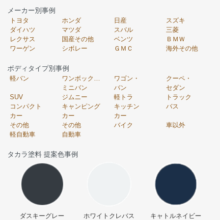
メーカー別事例
トヨタ
ホンダ
日産
スズキ
ダイハツ
マツダ
スバル
三菱
レクサス
国産その他
ベンツ
ＢＭＷ
ワーゲン
シボレー
ＧＭＣ
海外その他
ボディタイプ別事例
軽バン
ワンボックス・
ワゴン・
クーペ・
ミニバン
バン
セダン
SUV
ジムニー
軽トラ
トラック
コンパクト
キャンピング
キッチン
バス
カー
カー
カー
その他
その他
バイク
車以外
軽自動車
自動車
タカラ塗料 提案色事例
ダスキーグレー
ホワイトクレバス
キャトルネイビー