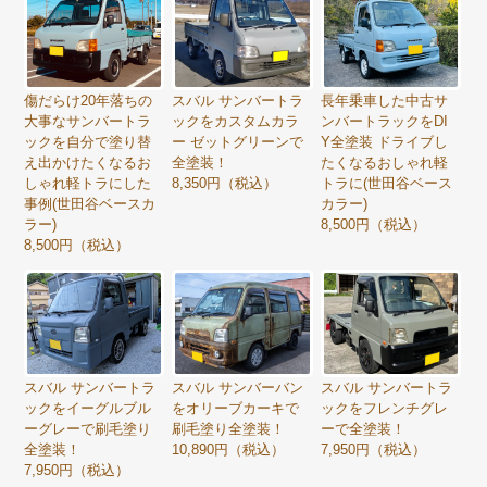
傷だらけ20年落ちの
スバル サンバートラ
長年乗車した中古サ
大事なサンバートラ
ックをカスタムカラ
ンバートラックをDI
ックを自分で塗り替
ー ゼットグリーンで
Y全塗装 ドライブし
え出かけたくなるお
全塗装！
たくなるおしゃれ軽
しゃれ軽トラにした
8,350円（税込）
トラに(世田谷ベース
事例(世田谷ベースカ
カラー)
ラー)
8,500円（税込）
8,500円（税込）
スバル サンバートラ
スバル サンバーバン
スバル サンバートラ
ックをイーグルブル
をオリーブカーキで
ックをフレンチグレ
ーグレーで刷毛塗り
刷毛塗り全塗装！
ーで全塗装！
全塗装！
10,890円（税込）
7,950円（税込）
7,950円（税込）