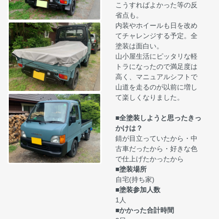
こうすればよかった等の反
省点も。
内装やホイールも日を改め
てチャレンジする予定。全
塗装は面白い。
山小屋生活にピッタリな軽
トラになったので満足度は
高く、マニュアルシフトで
山道を走るのが以前に増し
て楽しくなりました。
■全塗装しようと思ったきっ
かけは？
錆が目立っていたから・中
古車だったから・好きな色
で仕上げたかったから
■塗装場所
自宅(持ち家)
■塗装参加人数
1人
■かかった合計時間