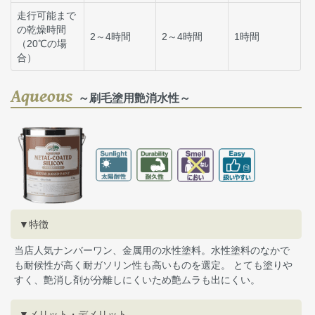
走行可能まで
の乾燥時間
2～4時間
2～4時間
1時間
（20℃の場
合）
Aqueous
～刷毛塗用艶消水性～
▼特徴
当店人気ナンバーワン、金属用の水性塗料。水性塗料のなかで
も耐候性が高く耐ガソリン性も高いものを選定。 とても塗りや
すく、艶消し剤が分離しにくいため艶ムラも出にくい。
▼メリット・デメリット