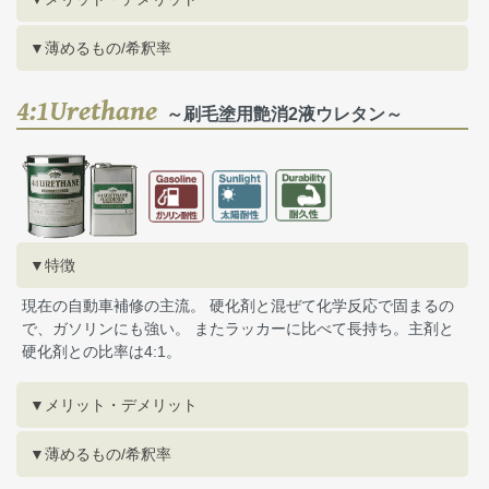
▼薄めるもの/希釈率
4:1Urethane
～刷毛塗用艶消2液ウレタン～
▼特徴
現在の自動車補修の主流。 硬化剤と混ぜて化学反応で固まるの
で、ガソリンにも強い。 またラッカーに比べて長持ち。主剤と
硬化剤との比率は4:1。
▼メリット・デメリット
▼薄めるもの/希釈率