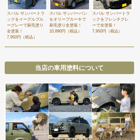
スバル サンバートラ
スバル サンバーバン
スバル サンバートラ
ックをイーグルブル
をオリーブカーキで
ックをフレンチグレ
ーグレーで刷毛塗り
刷毛塗り全塗装！
ーで全塗装！
全塗装！
10,890円（税込）
7,950円（税込）
7,950円（税込）
当店の車用塗料について