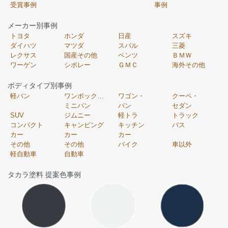
受賞事例
事例
メーカー別事例
トヨタ
ホンダ
日産
スズキ
ダイハツ
マツダ
スバル
三菱
レクサス
国産その他
ベンツ
ＢＭＷ
ワーゲン
シボレー
ＧＭＣ
海外その他
ボディタイプ別事例
軽バン
ワンボックス・
ワゴン・
クーペ・
ミニバン
バン
セダン
SUV
ジムニー
軽トラ
トラック
コンパクト
キャンピング
キッチン
バス
カー
カー
カー
その他
その他
バイク
車以外
軽自動車
自動車
タカラ塗料 提案色事例