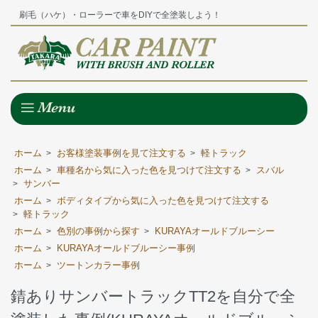
刷毛（ハケ）・ローラーで車をDIYで全塗装しよう！
ホーム
お客様塗装事例を見て注文する
軽トラック
>
>
ホーム
車種名から気に入った色を見つけて注文する
スバル
>
>
サンバー
>
ホーム
ボディタイプから気に入った色を見つけて注文する
>
軽トラック
>
ホーム
色別の事例から探す
KURAYAオールドブルーシー
>
>
ホーム
KURAYAオールドブルーシー事例
>
ホーム
ツートンカラー事例
>
錆ありサンバートラックTT2を自分で全