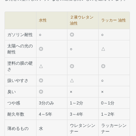
２液ウレタン
水性
ラッカー 油性
油性
ガソリン耐性
○
◎
○
太陽への光の
◎
○
△
耐性
塗料の膜の硬
△
◎
◎
さ
扱いやすさ
◎
△
○
臭い
◎
×
×
つや感
3分のみ
1～2分
0～1分
耐久年数
4～5年
3～4年
1～2年
ウレタンシン
ラッカーシン
薄めるもの
水
ナー
ナー