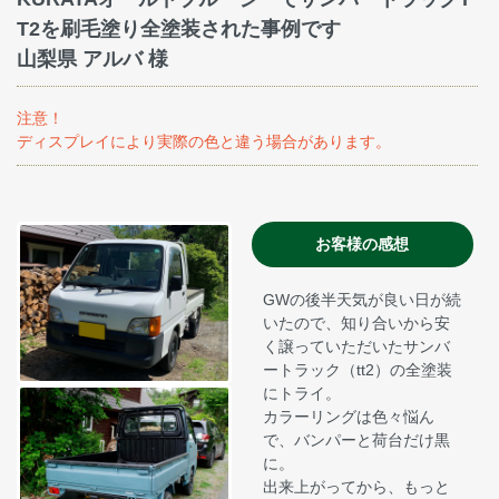
T2を刷毛塗り全塗装された事例です
山梨県 アルバ 様
注意！
ディスプレイにより実際の色と違う場合があります。
お客様の感想
GWの後半天気が良い日が続
いたので、知り合いから安
く譲っていただいたサンバ
ートラック（tt2）の全塗装
にトライ。
カラーリングは色々悩ん
で、バンパーと荷台だけ黒
に。
出来上がってから、もっと