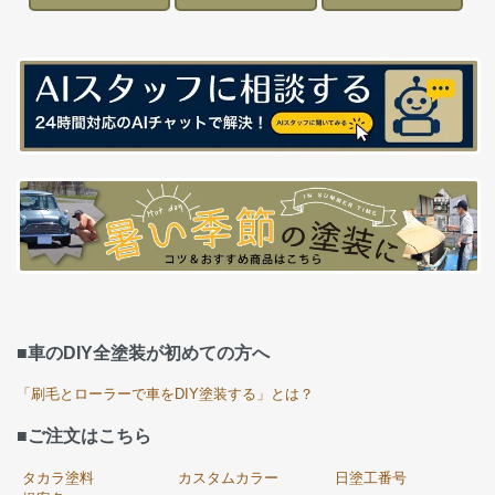
■車のDIY全塗装が初めての方へ
「刷毛とローラーで車をDIY塗装する」とは？
■ご注文はこちら
タカラ塗料
カスタムカラー
日塗工番号