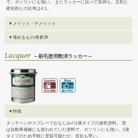
で、ガソリンにも強い。 またラッカーに比べて長持ち。主剤と
硬化剤との比率は4:1。
▼メリット・デメリット
▼薄めるもの/希釈率
Lacquer
～刷毛塗用艶消ラッカー～
▼特徴
タッチペンやスプレーでおなじみの1液タイプの速乾塗料。 昔
は自動車補修にも使われていた塗料で、ガソリンにも強い。1液
タイプのため手軽に塗装可能だが、劣化も早い。