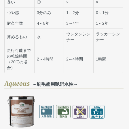
臭い
◎
×
×
つや感
3分のみ
1～2分
0～1分
耐久年数
4～5年
3～4年
1～2年
ウレタンシン
ラッカーシン
薄めるもの
水
ナー
ナー
走行可能まで
の乾燥時間
2～4時間
2～4時間
1時間
（20℃の場
合）
Aqueous
～刷毛塗用艶消水性～