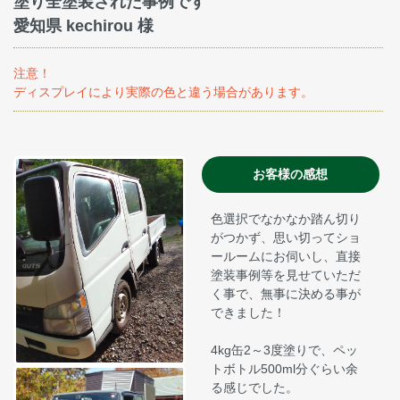
塗り全塗装された事例です
愛知県 kechirou 様
注意！
ディスプレイにより実際の色と違う場合があります。
お客様の感想
色選択でなかなか踏ん切り
がつかず、思い切ってショ
ールームにお伺いし、直接
塗装事例等を見せていただ
く事で、無事に決める事が
できました！
4kg缶2～3度塗りで、ペッ
トボトル500ml分ぐらい余
る感じでした。