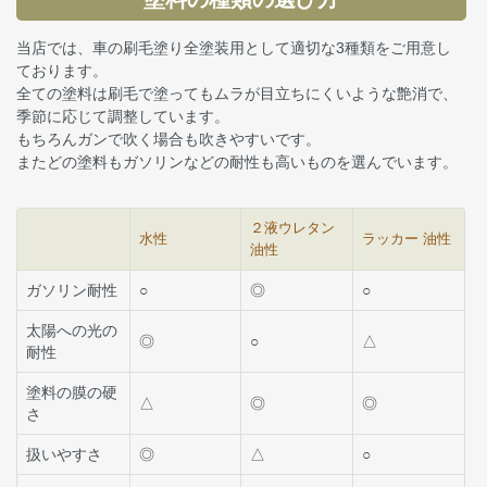
当店では、車の刷毛塗り全塗装用として適切な3種類をご用意し
ております。
全ての塗料は刷毛で塗ってもムラが目立ちにくいような艶消で、
季節に応じて調整しています。
もちろんガンで吹く場合も吹きやすいです。
またどの塗料もガソリンなどの耐性も高いものを選んでいます。
２液ウレタン
水性
ラッカー 油性
油性
ガソリン耐性
○
◎
○
太陽への光の
◎
○
△
耐性
塗料の膜の硬
△
◎
◎
さ
扱いやすさ
◎
△
○