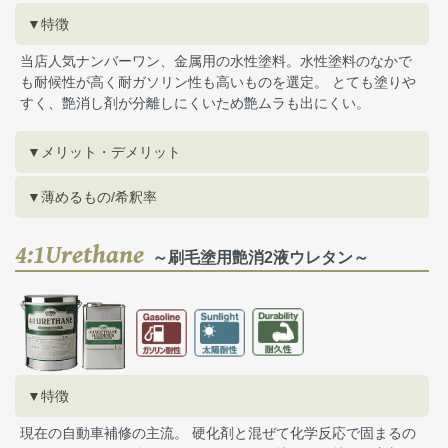
▼特徴
当店人気ナンバーワン、金属用の水性塗料。水性塗料のなかで
も耐候性が高く耐ガソリン性も高いものを選定。 とても塗りや
すく、艶消し剤が分離しにくいため艶ムラも出にくい。
▼メリット・デメリット
▼薄めるもの/希釈率
4:1Urethane
～刷毛塗用艶消2液ウレタン～
▼特徴
現在の自動車補修の主流。 硬化剤と混ぜて化学反応で固まるの