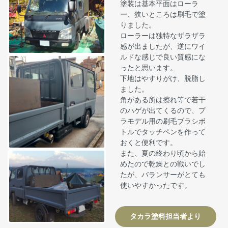
塗装は基本平面はローラ
ー、狭いところは刷毛で塗
りました。
ローラーは独特なザラザラ
感が出ましたが、逆にワイ
ルドな感じで良い質感にな
ったと思います。
下地はやすりがけ、脱脂し
ました。
角がある所は擦れ等で若干
のハゲが出てくるので、プ
ラモデル用の刷毛ブラシボ
トルでタッチペンを作って
おくと便利です。
また、夏の終わり頃から始
めたので乾燥との戦いでし
たが、バランサーがとても
使いやすかったです。
タカラ塗料担当者より