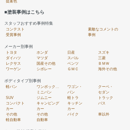
提案色
■塗装事例はこちら
スタッフおすすめ事例特集
コンテスト
素敵なコメントの
受賞事例
事例
メーカー別事例
トヨタ
ホンダ
日産
スズキ
ダイハツ
マツダ
スバル
三菱
レクサス
国産その他
ベンツ
ＢＭＷ
ワーゲン
シボレー
ＧＭＣ
海外その他
ボディタイプ別事例
軽バン
ワンボックス・
ワゴン・
クーペ・
ミニバン
バン
セダン
SUV
ジムニー
軽トラ
トラック
コンパクト
キャンピング
キッチン
バス
カー
カー
カー
その他
その他
バイク
車以外
軽自動車
自動車