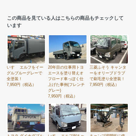
この商品を見ている人はこちらの商品もチェックして
います
いすゞ エルフをイー
20年目の仕事用トヨ
三菱ふそう キャンタ
グルブルーグレーで
エースを塗り替えオ
ーをオリーブドラブ
全塗装！
フロード車っぽく仕
で刷毛塗り全塗装！
7,950円（税込）
上げた事例(フレンチ
7,950円（税込）
グレー)
7,950円（税込）
トヨタ ダイナダブル
いすゞ エルフWキャ
キャンプ場開拓に使