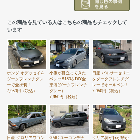
この商品を見ている人はこちらの商品もチェックして
います
ホンダ オデッセイを
小傷が目立ってきた
日産 パルサーセリエ
ダークフレンチグレ
ベンツB180をDIY全
をダークフレンチグ
ーで全塗装！
塗装(ダークフレンチ
レーでオールペン！
7,950円（税込）
グレー)
7,950円（税込）
7,950円（税込）
日産 グロリアワゴン
GMC ユーコンデナ
クリア剥がれが酷か