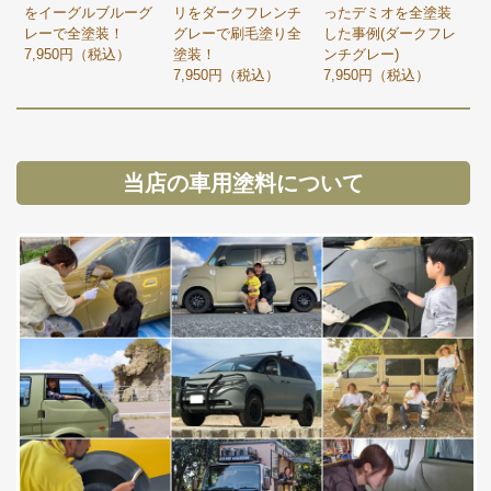
をイーグルブルーグ
リをダークフレンチ
ったデミオを全塗装
レーで全塗装！
グレーで刷毛塗り全
した事例(ダークフレ
7,950円（税込）
塗装！
ンチグレー)
7,950円（税込）
7,950円（税込）
当店の車用塗料について