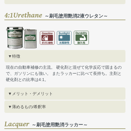
4:1Urethane
～刷毛塗用艶消2液ウレタン～
▼特徴
現在の自動車補修の主流。 硬化剤と混ぜて化学反応で固まるの
で、ガソリンにも強い。 またラッカーに比べて長持ち。主剤と
硬化剤との比率は4:1。
▼メリット・デメリット
▼薄めるもの/希釈率
Lacquer
～刷毛塗用艶消ラッカー～