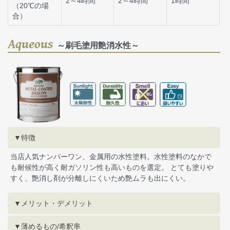
2～4時間
2～4時間
1時間
（20℃の場
合）
Aqueous
～刷毛塗用艶消水性～
▼特徴
当店人気ナンバーワン、金属用の水性塗料。水性塗料のなかで
も耐候性が高く耐ガソリン性も高いものを選定。 とても塗りや
すく、艶消し剤が分離しにくいため艶ムラも出にくい。
▼メリット・デメリット
▼薄めるもの/希釈率