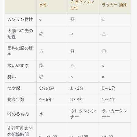
２液ウレタン
水性
ラッカー 油性
油性
ガソリン耐性
○
◎
○
太陽への光の
◎
○
△
耐性
塗料の膜の硬
△
◎
◎
さ
扱いやすさ
◎
△
○
臭い
◎
×
×
つや感
3分のみ
1～2分
0～1分
耐久年数
4～5年
3～4年
1～2年
ウレタンシン
ラッカーシン
薄めるもの
水
ナー
ナー
走行可能まで
の乾燥時間