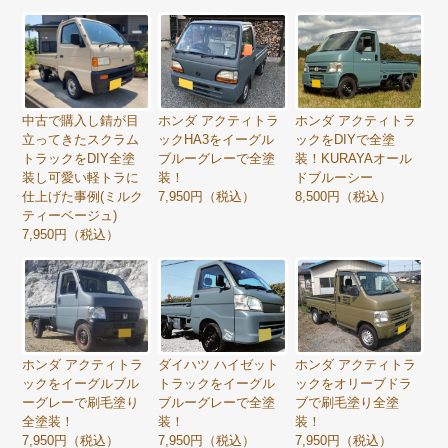
中古で購入し錆が目
ホンダ アクティトラ
ホンダ アクティトラ
立ってきたスクラム
ックHA3をイーグル
ックをDIYで全塗
トラックをDIY全塗
ブルーグレーで全塗
装！KURAYAオール
装し可愛い軽トラに
装！
ドブルーシー
仕上げた事例(ミルク
7,950円（税込）
8,500円（税込）
ティーベージュ)
7,950円（税込）
ホンダ アクティトラ
ダイハツ ハイゼット
ホンダ アクティトラ
ックをイーグルブル
トラックをイーグル
ックをオリーブドラ
ーグレーで刷毛塗り
ブルーグレーで全塗
ブで刷毛塗り全塗
全塗装！
装！
装！
7,950円（税込）
7,950円（税込）
7,950円（税込）