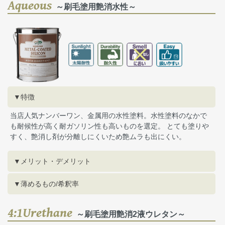
Aqueous
～刷毛塗用艶消水性～
▼特徴
当店人気ナンバーワン、金属用の水性塗料。水性塗料のなかで
も耐候性が高く耐ガソリン性も高いものを選定。 とても塗りや
すく、艶消し剤が分離しにくいため艶ムラも出にくい。
▼メリット・デメリット
▼薄めるもの/希釈率
4:1Urethane
～刷毛塗用艶消2液ウレタン～