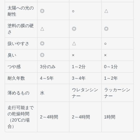
太陽への光の
◎
○
△
耐性
塗料の膜の硬
△
◎
◎
さ
扱いやすさ
◎
△
○
臭い
◎
×
×
つや感
3分のみ
1～2分
0～1分
耐久年数
4～5年
3～4年
1～2年
ウレタンシン
ラッカーシン
薄めるもの
水
ナー
ナー
走行可能まで
の乾燥時間
2～4時間
2～4時間
1時間
（20℃の場
合）