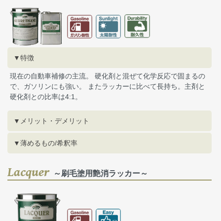
▼特徴
現在の自動車補修の主流。 硬化剤と混ぜて化学反応で固まるの
で、ガソリンにも強い。 またラッカーに比べて長持ち。主剤と
硬化剤との比率は4:1。
▼メリット・デメリット
▼薄めるもの/希釈率
Lacquer
～刷毛塗用艶消ラッカー～