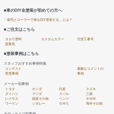
■車のDIY全塗装が初めての方へ
「刷毛とローラーで車をDIY塗装する」とは？
■ご注文はこちら
タカラ塗料
カスタムカラー
日塗工番号
提案色
■塗装事例はこちら
スタッフおすすめ事例特集
コンテスト
素敵なコメントの
受賞事例
事例
メーカー別事例
トヨタ
ホンダ
日産
スズキ
ダイハツ
マツダ
スバル
三菱
レクサス
国産その他
ベンツ
ＢＭＷ
ワーゲン
シボレー
ＧＭＣ
海外その他
ボディタイプ別事例