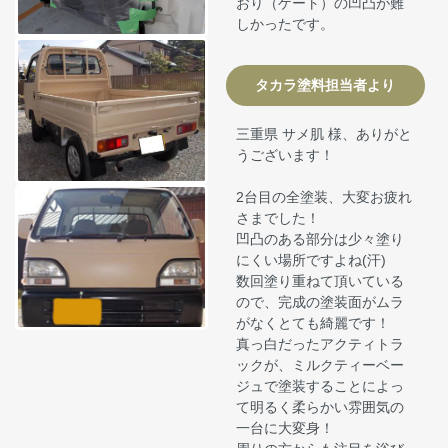
おり（ゲート）の凹凸が難
しかったです。
タカラ塗料担当者より
三重県 サメ肌 様、ありがと
うございます！
2台目の全塗装、大変お疲れ
さまでした！
凹凸のある部分は少々塗り
にくい場所ですよね(汗)
数回塗り重ねて頂いている
ので、完成の塗装面がムラ
がなくとても綺麗です！
真っ白だったアクティトラ
ックが、ミルクティーベー
ジュで塗装することによっ
て明るく柔らかい雰囲気の
一台に大変身！