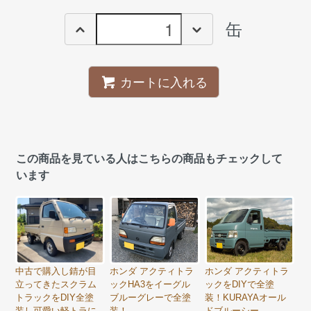
缶
カートに入れる
この商品を見ている人はこちらの商品もチェックして
います
中古で購入し錆が目
ホンダ アクティトラ
ホンダ アクティトラ
立ってきたスクラム
ックHA3をイーグル
ックをDIYで全塗
トラックをDIY全塗
ブルーグレーで全塗
装！KURAYAオール
装し可愛い軽トラに
装！
ドブルーシー