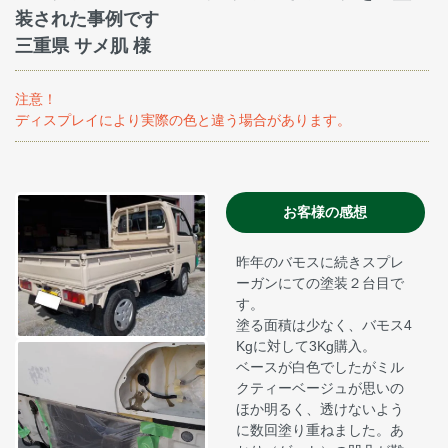
装された事例です
三重県 サメ肌 様
注意！
ディスプレイにより実際の色と違う場合があります。
お客様の感想
昨年のバモスに続きスプレ
ーガンにての塗装２台目で
す。
塗る面積は少なく、バモス4
Kgに対して3Kg購入。
ベースが白色でしたがミル
クティーベージュが思いの
ほか明るく、透けないよう
に数回塗り重ねました。あ