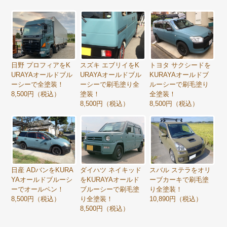
日野 プロフィアをK
スズキ エブリイをK
トヨタ サクシードを
URAYAオールドブル
URAYAオールドブル
KURAYAオールドブ
ーシーで全塗装！
ーシーで刷毛塗り全
ルーシーで刷毛塗り
8,500円（税込）
塗装！
全塗装！
8,500円（税込）
8,500円（税込）
日産 ADバンをKURA
ダイハツ ネイキッド
スバル ステラをオリ
YAオールドブルーシ
をKURAYAオールド
ーブカーキで刷毛塗
ーでオールペン！
ブルーシーで刷毛塗
り全塗装！
8,500円（税込）
り全塗装！
10,890円（税込）
8,500円（税込）