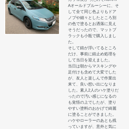
Aオールドブルーシーに、そ
して全て同じ色よりもドア
ノブや細々としたところ別
の色で塗るとお洒落に見え
そうだったので、マットブ
ラックも小瓶で購入しまし
た。
そして錆が浮いてるところ
だけ、事前に錆止め処理を
して当日を迎えました。
当日は朝からマスキングや
足付けも含めて大変でした
が、友人と楽しんで作業出
来て、良い想い出になりま
した。素人2人のハケ塗りだ
ったので汚い感じになるの
も覚悟の上でしたが、塗り
やすい塗料のおかげで綺麗
に塗ることができました。
ハケやローラーのあとも残
っていますが、意外と気に