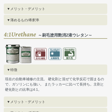
▼メリット・デメリット
▼薄めるもの/希釈率
4:1Urethane
～刷毛塗用艶消2液ウレタン～
▼特徴
現在の自動車補修の主流。 硬化剤と混ぜて化学反応で固まるの
で、ガソリンにも強い。 またラッカーに比べて長持ち。主剤と
硬化剤との比率は4:1。
▼メリット・デメリット