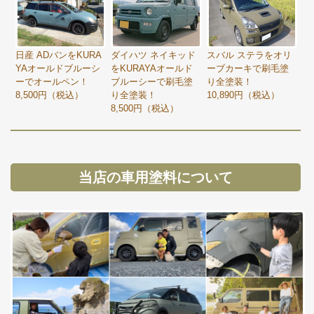
日産 ADバンをKURA
ダイハツ ネイキッド
スバル ステラをオリ
YAオールドブルーシ
をKURAYAオールド
ーブカーキで刷毛塗
ーでオールペン！
ブルーシーで刷毛塗
り全塗装！
8,500円（税込）
り全塗装！
10,890円（税込）
8,500円（税込）
当店の車用塗料について