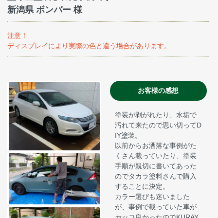
新潟県 ボンバー 様
注意！
ディスプレイにより実際の色と違う場合があります。
お客様の感想
塗装が剥がれたり、水垢で
汚れて来たので思い切ってD
IY塗装。
以前からお洒落な事例がた
くさん載っていたり、塗装
手順が親切に書いてあった
のでタカラ塗料さんで購入
することに決定。
カラー選びも迷いました
が、事例で載っていた車が
カッコ良かったのでKURAY