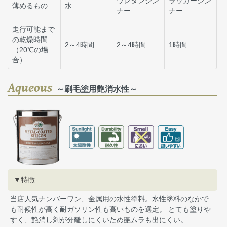
ウレタンシン
ラッカーシン
薄めるもの
水
ナー
ナー
走行可能まで
の乾燥時間
2～4時間
2～4時間
1時間
（20℃の場
合）
Aqueous
～刷毛塗用艶消水性～
▼特徴
当店人気ナンバーワン、金属用の水性塗料。水性塗料のなかで
も耐候性が高く耐ガソリン性も高いものを選定。 とても塗りや
すく、艶消し剤が分離しにくいため艶ムラも出にくい。