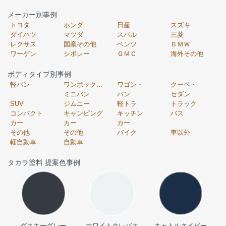
メーカー別事例
トヨタ
ホンダ
日産
スズキ
ダイハツ
マツダ
スバル
三菱
レクサス
国産その他
ベンツ
ＢＭＷ
ワーゲン
シボレー
ＧＭＣ
海外その他
ボディタイプ別事例
軽バン
ワンボックス・
ワゴン・
クーペ・
ミニバン
バン
セダン
SUV
ジムニー
軽トラ
トラック
コンパクト
キャンピング
キッチン
バス
カー
カー
カー
その他
その他
バイク
車以外
軽自動車
自動車
タカラ塗料 提案色事例
ダスキーグレー
ホワイトクレバス
キャトルネイビー