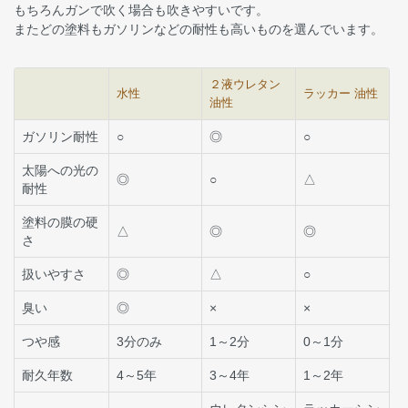
もちろんガンで吹く場合も吹きやすいです。
またどの塗料もガソリンなどの耐性も高いものを選んでいます。
２液ウレタン
水性
ラッカー 油性
油性
ガソリン耐性
○
◎
○
太陽への光の
◎
○
△
耐性
塗料の膜の硬
△
◎
◎
さ
扱いやすさ
◎
△
○
臭い
◎
×
×
つや感
3分のみ
1～2分
0～1分
耐久年数
4～5年
3～4年
1～2年