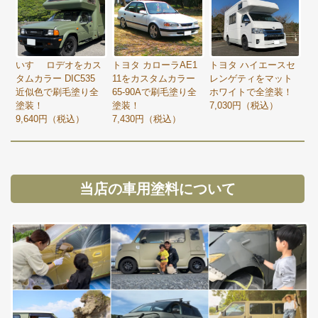
いすゞ ロデオをカス
トヨタ カローラAE1
トヨタ ハイエースセ
タムカラー DIC535
11をカスタムカラー
レンゲティをマット
近似色で刷毛塗り全
65-90Aで刷毛塗り全
ホワイトで全塗装！
塗装！
塗装！
7,030円（税込）
9,640円（税込）
7,430円（税込）
当店の車用塗料について