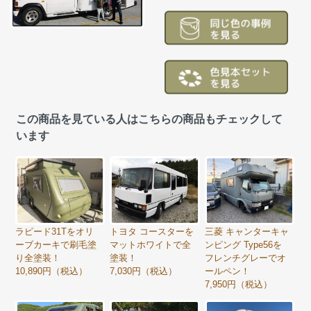
この商品を見ている人はこちらの商品もチェックして
います
ラピード31Tをオリ
トヨタ コースターを
三菱 キャンターキャ
ーブカーキで刷毛塗
マットホワイトで全
ンピング Type56を
り全塗装！
塗装！
フレンチグレーでオ
10,890円（税込）
7,030円（税込）
ールペン！
7,950円（税込）