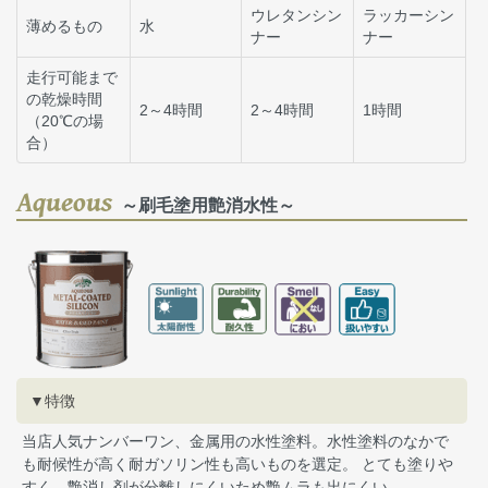
ウレタンシン
ラッカーシン
薄めるもの
水
ナー
ナー
走行可能まで
の乾燥時間
2～4時間
2～4時間
1時間
（20℃の場
合）
Aqueous
～刷毛塗用艶消水性～
▼特徴
当店人気ナンバーワン、金属用の水性塗料。水性塗料のなかで
も耐候性が高く耐ガソリン性も高いものを選定。 とても塗りや
すく、艶消し剤が分離しにくいため艶ムラも出にくい。