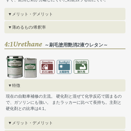
▼メリット・デメリット
▼薄めるもの/希釈率
4:1Urethane
～刷毛塗用艶消2液ウレタン～
▼特徴
現在の自動車補修の主流。 硬化剤と混ぜて化学反応で固まるの
で、ガソリンにも強い。 またラッカーに比べて長持ち。主剤と
硬化剤との比率は4:1。
▼メリット・デメリット