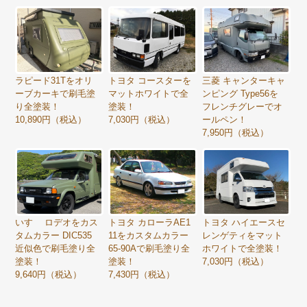
ラピード31Tをオリ
トヨタ コースターを
三菱 キャンターキャ
ーブカーキで刷毛塗
マットホワイトで全
ンピング Type56を
り全塗装！
塗装！
フレンチグレーでオ
10,890円（税込）
7,030円（税込）
ールペン！
7,950円（税込）
いすゞ ロデオをカス
トヨタ カローラAE1
トヨタ ハイエースセ
タムカラー DIC535
11をカスタムカラー
レンゲティをマット
近似色で刷毛塗り全
65-90Aで刷毛塗り全
ホワイトで全塗装！
塗装！
塗装！
7,030円（税込）
9,640円（税込）
7,430円（税込）