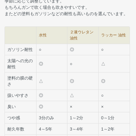
季節に応じて調整しています。
もちろんガンで吹く場合も吹きやすいです。
またどの塗料もガソリンなどの耐性も高いものを選んでいます。
２液ウレタン
水性
ラッカー 油性
油性
ガソリン耐性
○
◎
○
太陽への光の
◎
○
△
耐性
塗料の膜の硬
△
◎
◎
さ
扱いやすさ
◎
△
○
臭い
◎
×
×
つや感
3分のみ
1～2分
0～1分
耐久年数
4～5年
3～4年
1～2年