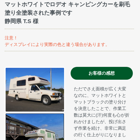
マットホワイトでロデオ キャンピングカーを刷毛
塗り全塗装された事例です
静岡県 T.S 様
注意！
ディスプレイにより実際の色と違う場合があります。
お客様の感想
ただでさえ面積が広く大変
なのに、マットホワイトと
マットブラックの塗り分け
を決意したことで、作業工
数は莫大に(汗)何度も心が折
れかけましたが、投げ出さ
ず作業を続け、非常に満足
の行く仕上がりになりまし