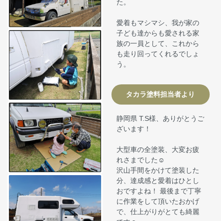
た。
愛着もマシマシ、我が家の
子ども達からも愛される家
族の一員として、これから
も走り回ってくれるでしょ
う。
タカラ塗料担当者より
静岡県 T.S様、ありがとうご
ざいます！
大型車の全塗装、大変お疲
れさまでした☺
沢山手間をかけて塗装した
分、達成感と愛着はひとし
おですよね！ 最後まで丁寧
に作業をして頂いたおかげ
で、仕上がりがとても綺麗