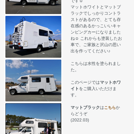
です☺
マットホワイトとマットブ
ラックでしっかりコントラ
ストがあるので、とても存
在感のあるかっこいいキャ
ンピングカーになりました
ね☺ これからも塗装したお
車で、ご家族と沢山の思い
出を作ってください♪
こちらは水性を塗られまし
た。
このページでは
マットホワ
イト
をご購入いただけま
す。
マットブラック
は
か
こちら
らどうぞ
(2022.03)