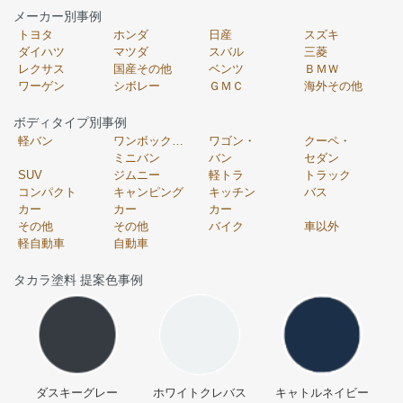
メーカー別事例
トヨタ
ホンダ
日産
スズキ
ダイハツ
マツダ
スバル
三菱
レクサス
国産その他
ベンツ
ＢＭＷ
ワーゲン
シボレー
ＧＭＣ
海外その他
ボディタイプ別事例
軽バン
ワンボックス・
ワゴン・
クーペ・
ミニバン
バン
セダン
SUV
ジムニー
軽トラ
トラック
コンパクト
キャンピング
キッチン
バス
カー
カー
カー
その他
その他
バイク
車以外
軽自動車
自動車
タカラ塗料 提案色事例
ダスキーグレー
ホワイトクレバス
キャトルネイビー