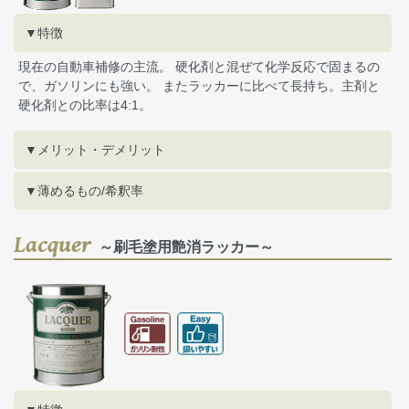
▼特徴
現在の自動車補修の主流。 硬化剤と混ぜて化学反応で固まるの
で、ガソリンにも強い。 またラッカーに比べて長持ち。主剤と
硬化剤との比率は4:1。
▼メリット・デメリット
▼薄めるもの/希釈率
Lacquer
～刷毛塗用艶消ラッカー～