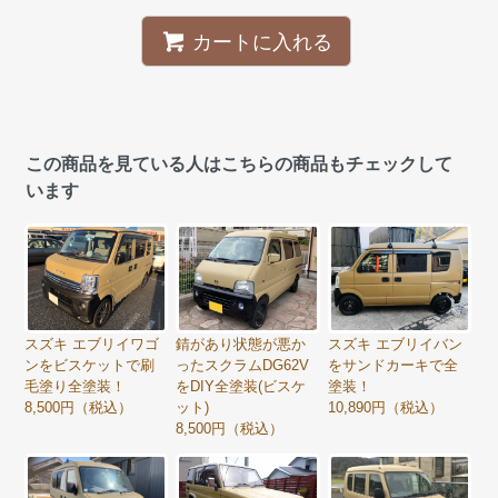
カートに入れる
この商品を見ている人はこちらの商品もチェックして
います
スズキ エブリイバン
スズキ エブリイワゴ
錆があり状態が悪か
をサンドカーキで全
ンをビスケットで刷
ったスクラムDG62V
塗装！
毛塗り全塗装！
をDIY全塗装(ビスケ
10,890円（税込）
8,500円（税込）
ット)
8,500円（税込）