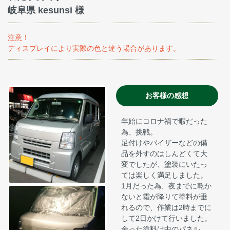
岐阜県 kesunsi 様
注意！
ディスプレイにより実際の色と違う場合があります。
お客様の感想
年始にコロナ禍で暇だった
為、挑戦。
足付けやバイザーなどの備
品を外すのはしんどくて大
変でしたが、塗装にいたっ
ては楽しく満足しました。
1月だった為、夜までに乾か
ないと霜が降りて塗料が垂
れるので、作業は2時までに
して2日かけて行いました。
余った塗料は中のパネル