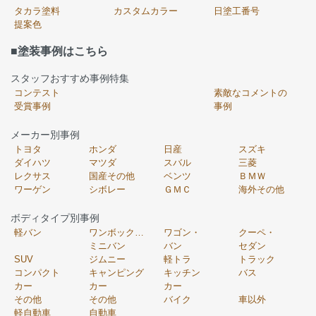
タカラ塗料
カスタムカラー
日塗工番号
提案色
■塗装事例はこちら
スタッフおすすめ事例特集
コンテスト
素敵なコメントの
受賞事例
事例
メーカー別事例
トヨタ
ホンダ
日産
スズキ
ダイハツ
マツダ
スバル
三菱
レクサス
国産その他
ベンツ
ＢＭＷ
ワーゲン
シボレー
ＧＭＣ
海外その他
ボディタイプ別事例
軽バン
ワンボックス・
ワゴン・
クーペ・
ミニバン
バン
セダン
SUV
ジムニー
軽トラ
トラック
コンパクト
キャンピング
キッチン
バス
カー
カー
カー
その他
その他
バイク
車以外
軽自動車
自動車