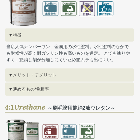
▼特徴
当店人気ナンバーワン、金属用の水性塗料。水性塗料のなかで
も耐候性が高く耐ガソリン性も高いものを選定。 とても塗りや
すく、艶消し剤が分離しにくいため艶ムラも出にくい。
▼メリット・デメリット
▼薄めるもの/希釈率
4:1Urethane
～刷毛塗用艶消2液ウレタン～