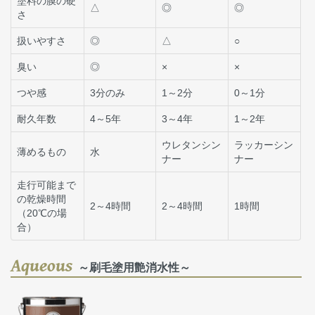
塗料の膜の硬
△
◎
◎
さ
扱いやすさ
◎
△
○
臭い
◎
×
×
つや感
3分のみ
1～2分
0～1分
耐久年数
4～5年
3～4年
1～2年
ウレタンシン
ラッカーシン
薄めるもの
水
ナー
ナー
走行可能まで
の乾燥時間
2～4時間
2～4時間
1時間
（20℃の場
合）
Aqueous
～刷毛塗用艶消水性～