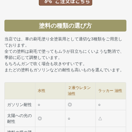
塗料の種類の選び方
当店では、車の刷毛塗り全塗装用として適切な3種類をご用意し
ております。
全ての塗料は刷毛で塗ってもムラが目立ちにくいような艶消で、
季節に応じて調整しています。
もちろんガンで吹く場合も吹きやすいです。
またどの塗料もガソリンなどの耐性も高いものを選んでいます。
２液ウレタン
水性
ラッカー 油性
油性
ガソリン耐性
○
◎
○
太陽への光の
◎
○
△
耐性