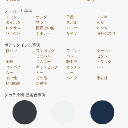
メーカー別事例
トヨタ
ホンダ
日産
スズキ
ダイハツ
マツダ
スバル
三菱
レクサス
国産その他
ベンツ
ＢＭＷ
ワーゲン
シボレー
ＧＭＣ
海外その他
ボディタイプ別事例
軽バン
ワンボックス・
ワゴン・
クーペ・
ミニバン
バン
セダン
SUV
ジムニー
軽トラ
トラック
コンパクト
キャンピング
キッチン
バス
カー
カー
カー
その他
その他
バイク
車以外
軽自動車
自動車
タカラ塗料 提案色事例