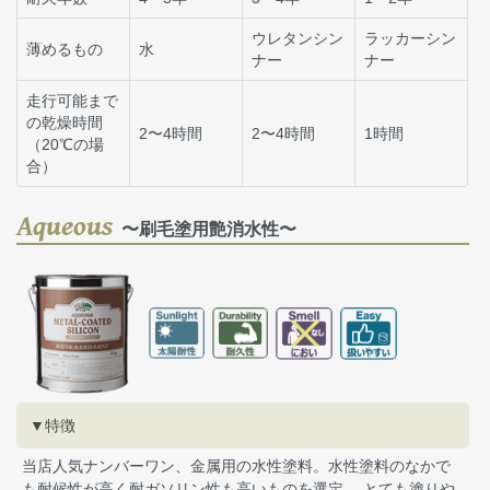
ウレタンシン
ラッカーシン
薄めるもの
水
ナー
ナー
走行可能まで
の乾燥時間
2〜4時間
2〜4時間
1時間
（20℃の場
合）
Aqueous
〜刷毛塗用艶消水性〜
▼特徴
当店人気ナンバーワン、金属用の水性塗料。水性塗料のなかで
も耐候性が高く耐ガソリン性も高いものを選定。 とても塗りや