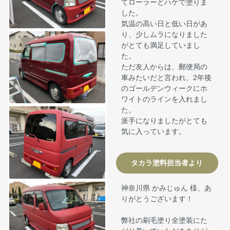
てローラーとハケで塗りま
した。
気温の高い日と低い日があ
り、少しムラになりました
がとても満足していまし
た。
ただ友人からは、郵便局の
車みたいだと言われ、2年後
のゴールデンウィークにホ
ワイトのラインを入れまし
た。
派手になりましたがとても
気に入っています。
タカラ塗料担当者より
神奈川県 かみじゅん 様、あ
りがとうございます！
弊社の刷毛塗り全塗装にた