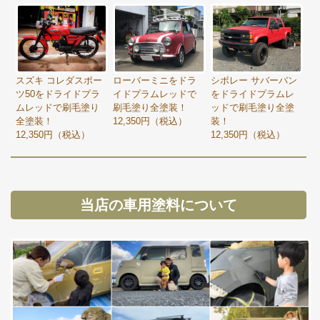
スズキ コレダスポー
ローバーミニをドラ
シボレー サバーバン
ツ50をドライドプラ
イドプラムレッドで
をドライドプラムレ
ムレッドで刷毛塗り
刷毛塗り全塗装！
ッドで刷毛塗り全塗
全塗装！
12,350円（税込）
装！
12,350円（税込）
12,350円（税込）
当店の車用塗料について