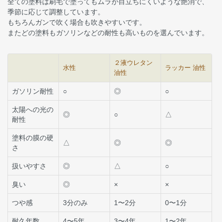
全ての塗料は刷毛で塗ってもムラが目立ちにくいような艶消で、
季節に応じて調整しています。
もちろんガンで吹く場合も吹きやすいです。
またどの塗料もガソリンなどの耐性も高いものを選んでいます。
２液ウレタン
水性
ラッカー 油性
油性
ガソリン耐性
○
◎
○
太陽への光の
◎
○
△
耐性
塗料の膜の硬
△
◎
◎
さ
扱いやすさ
◎
△
○
臭い
◎
×
×
つや感
3分のみ
1〜2分
0〜1分
耐久年数
4〜5年
3〜4年
1〜2年