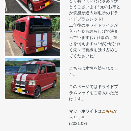
どり着いていただきありが
とうございます! 元のお車と
か質感が違う刷毛塗のドラ
イドプラムレッド!
二年後のホワイトラインが
入った姿も誇らしげで決ま
っていますね♪ 仕事の丁寧
さを伺えます☺! ぜひぜひ行
く先々で視線を独り占めし
てくださいね!
こちらは水性を塗られまし
た。
このページでは
ドライドプ
ラムレッド
をご購入いただ
けます。
マットホワイト
は
か
こちら
らどうぞ
(2021.09)