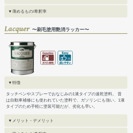
▼薄めるもの/希釈率
Lacquer
〜刷毛塗用艶消ラッカー〜
▼特徴
タッチペンやスプレーでおなじみの1液タイプの速乾塗料。 昔
は自動車補修にも使われていた塗料で、ガソリンにも強い。1液
タイプのため手軽に塗装可能だが、劣化も早い。
▼メリット・デメリット