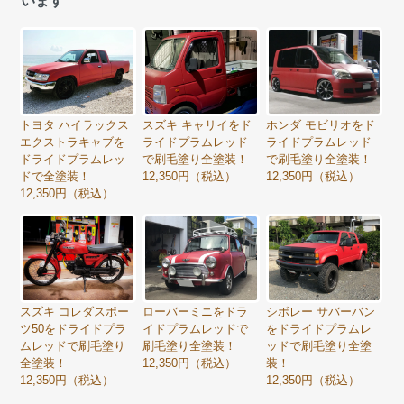
います
トヨタ ハイラックス
スズキ キャリイをド
ホンダ モビリオをド
エクストラキャブを
ライドプラムレッド
ライドプラムレッド
ドライドプラムレッ
で刷毛塗り全塗装！
で刷毛塗り全塗装！
ドで全塗装！
12,350円（税込）
12,350円（税込）
12,350円（税込）
スズキ コレダスポー
ローバーミニをドラ
シボレー サバーバン
ツ50をドライドプラ
イドプラムレッドで
をドライドプラムレ
ムレッドで刷毛塗り
刷毛塗り全塗装！
ッドで刷毛塗り全塗
全塗装！
12,350円（税込）
装！
12,350円（税込）
12,350円（税込）