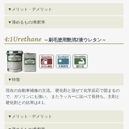
▼メリット・デメリット
▼薄めるもの/希釈率
4:1Urethane
～刷毛塗用艶消2液ウレタン～
▼特徴
現在の自動車補修の主流。 硬化剤と混ぜて化学反応で固まるの
で、ガソリンにも強い。 またラッカーに比べて長持ち。主剤と
硬化剤との比率は4:1。
▼メリット・デメリット