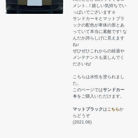
メント...! 嬉しい気持ちでい
っぱいでございます☺
サンドカーキとマットブラ
ックの配色が車体の形とあ
っていて本当に素敵です! な
んだか誇らしげに見えます
ね♪
ぜひぜひこれからの経過や
メンテナンスも楽しんでく
ださいね!
こちらは水性を塗られまし
た。
このページでは
サンドカー
キ
をご購入いただけます。
マットブラック
は
か
こちら
らどうぞ
(2021.06)