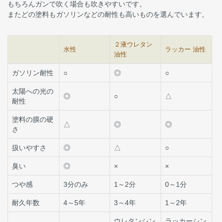
もちろんガンで吹く場合も吹きやすいです。
またどの塗料もガソリンなどの耐性も高いものを選んでいます。
２液ウレタン
水性
ラッカー 油性
油性
ガソリン耐性
○
◎
○
太陽への光の
◎
○
△
耐性
塗料の膜の硬
△
◎
◎
さ
扱いやすさ
◎
△
○
臭い
◎
×
×
つや感
3分のみ
1～2分
0～1分
耐久年数
4～5年
3～4年
1～2年
ウレタンシン
ラッカーシン