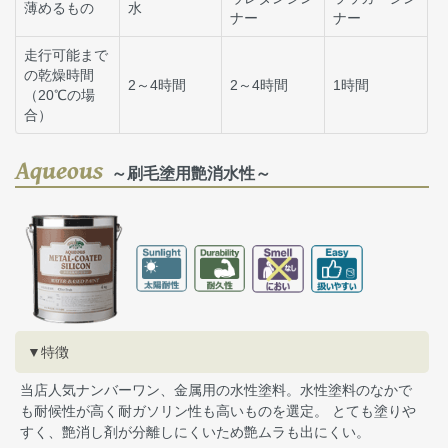
薄めるもの
水
ナー
ナー
走行可能まで
の乾燥時間
2～4時間
2～4時間
1時間
（20℃の場
合）
Aqueous
～刷毛塗用艶消水性～
▼特徴
当店人気ナンバーワン、金属用の水性塗料。水性塗料のなかで
も耐候性が高く耐ガソリン性も高いものを選定。 とても塗りや
すく、艶消し剤が分離しにくいため艶ムラも出にくい。