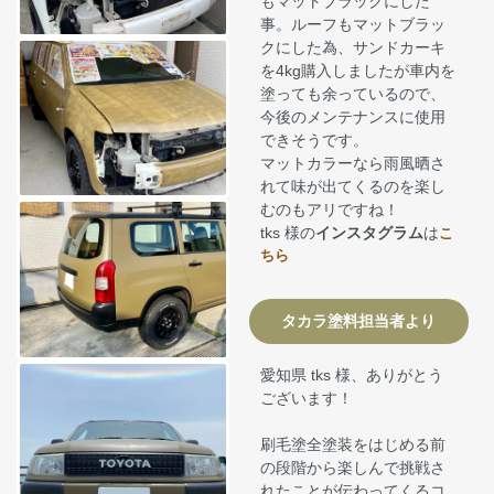
もマットブラックにした
事。ルーフもマットブラッ
クにした為、サンドカーキ
を4kg購入しましたが車内を
塗っても余っているので、
今後のメンテナンスに使用
できそうです。
マットカラーなら雨風晒さ
れて味が出てくるのを楽し
むのもアリですね！
tks 様の
インスタグラム
は
こ
ちら
タカラ塗料担当者より
愛知県 tks 様、ありがとう
ございます！
刷毛塗全塗装をはじめる前
の段階から楽しんで挑戦さ
れたことが伝わってくるコ