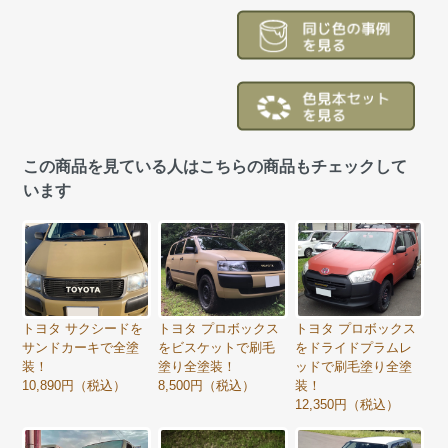
この商品を見ている人はこちらの商品もチェックして
います
トヨタ サクシードを
トヨタ プロボックス
トヨタ プロボックス
サンドカーキで全塗
をビスケットで刷毛
をドライドプラムレ
装！
塗り全塗装！
ッドで刷毛塗り全塗
10,890円（税込）
8,500円（税込）
装！
12,350円（税込）