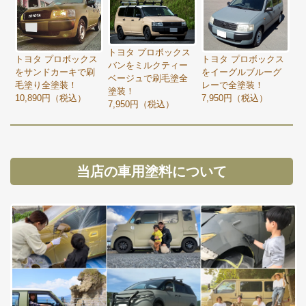
トヨタ プロボックス
トヨタ プロボックス
トヨタ プロボックス
バンをミルクティー
をサンドカーキで刷
をイーグルブルーグ
ベージュで刷毛塗全
毛塗り全塗装！
レーで全塗装！
塗装！
10,890円（税込）
7,950円（税込）
7,950円（税込）
当店の車用塗料について