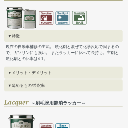
▼特徴
現在の自動車補修の主流。 硬化剤と混ぜて化学反応で固まるの
で、ガソリンにも強い。 またラッカーに比べて長持ち。主剤と
硬化剤との比率は4:1。
▼メリット・デメリット
▼薄めるもの/希釈率
Lacquer
～刷毛塗用艶消ラッカー～