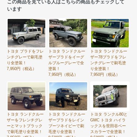
この商品を見ている人はこちらの商品もチェックして
います
トヨタ プラドをフレ
トヨタ ランドクルー
トヨタ ランドクルー
ンチグレーで刷毛塗
ザープラドをイーグ
ザー78プラドをフレ
り全塗装！
ルブルーグレーで全
ンチグレーで刷毛塗
7,950円（税込）
塗装！
り全塗装！
7,950円（税込）
7,950円（税込）
トヨタ ランドクルー
トヨタ ランドクルー
トヨタ ランクル80と
ザーをフレンチグレ
ザープラドをレイン
GMC トヨタ ハイラ
ーとマットブラック
ブーツネイビーで刷
ックスを世田谷ベー
で刷毛塗り全塗装！
毛塗り全塗装！
スカラーで全塗装！