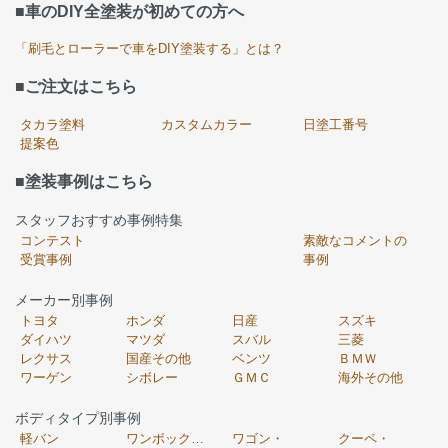
■車のDIY全塗装が初めての方へ
「刷毛とローラーで車をDIY塗装する」とは？
■ご注文はこちら
タカラ塗料
カスタムカラー
日塗工番号
提案色
■塗装事例はこちら
スタッフおすすめ事例特集
コンテスト
素敵なコメントの
受賞事例
事例
メーカー別事例
トヨタ
ホンダ
日産
スズキ
ダイハツ
マツダ
スバル
三菱
レクサス
国産その他
ベンツ
ＢＭＷ
ワーゲン
シボレー
ＧＭＣ
海外その他
ボディタイプ別事例
軽バン
ワンボックス・
ワゴン・
クーペ・