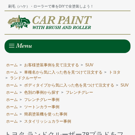
刷毛（ハケ）・ローラーで車をDIYで全塗装しよう！
ホーム
お客様塗装事例を見て注文する
SUV
>
>
ホーム
車種名から気に入った色を見つけて注文する
トヨタ
>
>
ランドクルーザー
>
ホーム
ボディタイプから気に入った色を見つけて注文する
SUV
>
>
ホーム
色別の事例から探す
フレンチグレー
>
>
ホーム
フレンチグレー事例
>
ホーム
ツートンカラー事例
>
ホーム
簡易塗装機を使った事例
>
ホーム
スタイリッシュカラー事例
>
トヨタ ランドクルーザー78プラドをフ