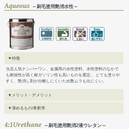
Aqueous
～刷毛塗用艶消水性～
▼特徴
当店人気ナンバーワン、金属用の水性塗料。水性塗料のなかで
も耐候性が高く耐ガソリン性も高いものを選定。 とても塗りや
すく、艶消し剤が分離しにくいため艶ムラも出にくい。
▼メリット・デメリット
▼薄めるもの/希釈率
4:1Urethane
～刷毛塗用艶消2液ウレタン～