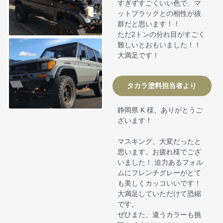
すぎずすごくいい色で、マ
ットブラックとの相性が抜
群だと思います！！
ただ2トンの分れ目がすごく
難しいとおもいました！！
大満足です！
タカラ塗料担当者より
静岡県 K 様、ありがとうご
ざいます！
マスキング、大変だったと
思います。お疲れ様でござ
いました！ 迫力あるフォル
ムにフレンチグレーがとて
も美しくカッコいいです！
大満足していただけて恐縮
です。
ぜひまた、違うカラーも挑