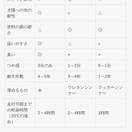
太陽への光の
◎
○
△
耐性
塗料の膜の硬
△
◎
◎
さ
扱いやすさ
◎
△
○
臭い
◎
×
×
つや感
3分のみ
1～2分
0～1分
耐久年数
4～5年
3～4年
1～2年
ウレタンシン
ラッカーシン
薄めるもの
水
ナー
ナー
走行可能まで
の乾燥時間
2～4時間
2～4時間
1時間
（20℃の場
合）