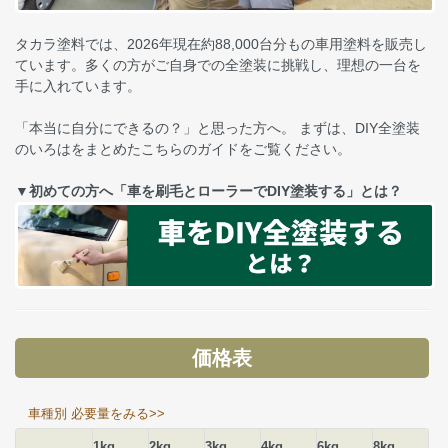
タカラ塗料では、2026年現在約88,000台分もの車用塗料を販売し
ています。多くの方がご自身での全塗装に挑戦し、理想の一台を
手に入れています。
「本当に自分にできるの？」と思った方へ。 まずは、DIY全塗装
のいろはをまとめたこちらのガイドをご覧ください。
▼初めての方へ「車を刷毛とローラーでDIY塗装する」とは？
価格表
車種別 必要量をみる>>