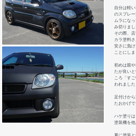
自分は軽い
のスプレー
ムラになっ
み切りまし
その際、店
カラ塗料さ
安さに負け
ことにしま
初めは親や
たが良いと
ころ「すご
われました
足付けから
たおかげで
ハケ塗りは
塗装機を他
夏に塗装と