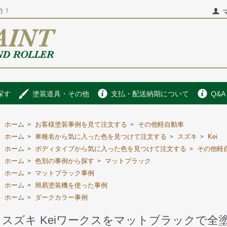
う！
探す
塗装道具・その他
支払・配送納期について
Q&A
ホーム
お客様塗装事例を見て注文する
その他軽自動車
>
>
ホーム
車種名から気に入った色を見つけて注文する
スズキ
Kei
>
>
>
ホーム
ボディタイプから気に入った色を見つけて注文する
その他軽
>
>
ホーム
色別の事例から探す
マットブラック
>
>
ホーム
マットブラック事例
>
ホーム
簡易塗装機を使った事例
>
ホーム
ダークカラー事例
>
スズキ Keiワークスをマットブラックで全