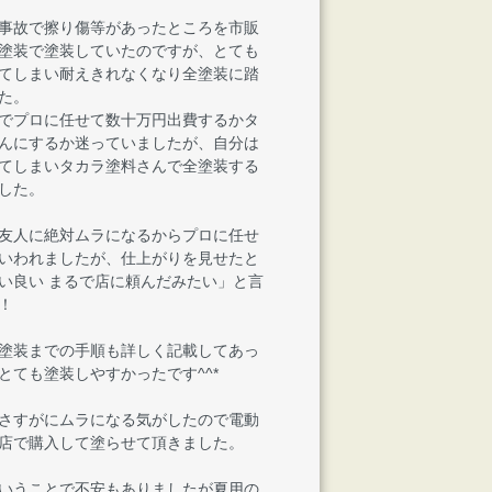
事故で擦り傷等があったところを市販
塗装で塗装していたのですが、とても
てしまい耐えきれなくなり全塗装に踏
た。
でプロに任せて数十万円出費するかタ
んにするか迷っていましたが、自分は
てしまいタカラ塗料さんで全塗装する
した。
友人に絶対ムラになるからプロに任せ
いわれましたが、仕上がりを見せたと
い良い まるで店に頼んだみたい」と言
！
塗装までの手順も詳しく記載してあっ
とても塗装しやすかったです^^*
さすがにムラになる気がしたので電動
店で購入して塗らせて頂きました。
いうことで不安もありましたが夏用の