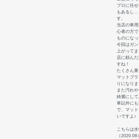
プロに任せ
もあるし…
す。
当店の車用
心者の方で
ものになっ
今回はガン
上がってま
店に頼んだ
すね！
たくさん乗
マットブラ
りになりま
また汚れや
綺麗にして
車以外にも
で、マット
いですよ♪
こちらは水
（2020.08