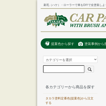
刷毛（ハケ）・ローラーで車をDIYで全塗装しよ
提案色から探す
塗装事例から
各カテゴリーから商品を探す
タカラ塗料定番色(提案色)から注文
する