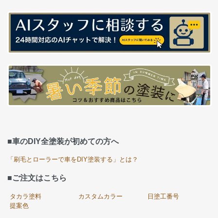
■車のDIY全塗装が初めての方へ
「刷毛とローラーで車をDIY塗装する」とは？
■ご注文はこちら
タカラ塗料
カスタムカラー
日塗工番号
提案色