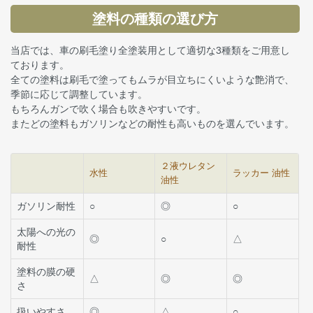
塗料の種類の選び方
当店では、車の刷毛塗り全塗装用として適切な3種類をご用意し
ております。
全ての塗料は刷毛で塗ってもムラが目立ちにくいような艶消で、
季節に応じて調整しています。
もちろんガンで吹く場合も吹きやすいです。
またどの塗料もガソリンなどの耐性も高いものを選んでいます。
２液ウレタン
水性
ラッカー 油性
油性
ガソリン耐性
○
◎
○
太陽への光の
◎
○
△
耐性
塗料の膜の硬
△
◎
◎
さ
扱いやすさ
◎
△
○