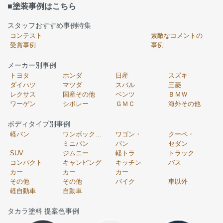
■塗装事例はこちら
スタッフおすすめ事例特集
コンテスト
素敵なコメントの
受賞事例
事例
メーカー別事例
トヨタ
ホンダ
日産
スズキ
ダイハツ
マツダ
スバル
三菱
レクサス
国産その他
ベンツ
ＢＭＷ
ワーゲン
シボレー
ＧＭＣ
海外その他
ボディタイプ別事例
軽バン
ワンボックス・
ワゴン・
クーペ・
ミニバン
バン
セダン
SUV
ジムニー
軽トラ
トラック
コンパクト
キャンピング
キッチン
バス
カー
カー
カー
その他
その他
バイク
車以外
軽自動車
自動車
タカラ塗料 提案色事例