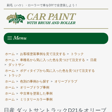
刷毛（ハケ）・ローラーで車をDIYで全塗装しよう！
ホーム
お客様塗装事例を見て注文する
トラック
>
>
ホーム
車種名から気に入った色を見つけて注文する
日産
>
>
ダットサン
>
ホーム
ボディタイプから気に入った色を見つけて注文する
>
トラック
>
ホーム
色別の事例から探す
オリーブドラブ
>
>
ホーム
オリーブドラブ事例
>
ホーム
中古車を塗装した事例
>
ホーム
ミリタリーカラー事例
>
日産 ダットサントラックD21をオリーブ