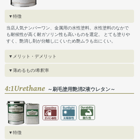
▼特徴
当店人気ナンバーワン、金属用の水性塗料。水性塗料のなかで
も耐候性が高く耐ガソリン性も高いものを選定。 とても塗りや
すく、艶消し剤が分離しにくいため艶ムラも出にくい。
▼メリット・デメリット
▼薄めるもの/希釈率
4:1Urethane
～刷毛塗用艶消2液ウレタン～
▼特徴