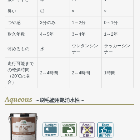
臭い
◎
×
×
つや感
3分のみ
1～2分
0～1分
耐久年数
4～5年
3～4年
1～2年
ウレタンシン
ラッカーシン
薄めるもの
水
ナー
ナー
走行可能まで
の乾燥時間
2～4時間
2～4時間
1時間
（20℃の場
合）
Aqueous
～刷毛塗用艶消水性～