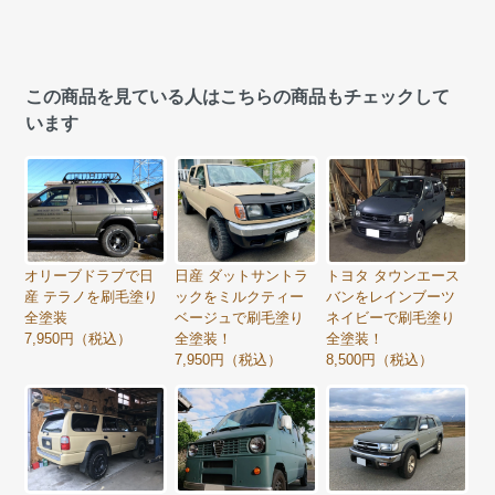
この商品を見ている人はこちらの商品もチェックして
います
オリーブドラブで日
日産 ダットサントラ
トヨタ タウンエース
産 テラノを刷毛塗り
ックをミルクティー
バンをレインブーツ
全塗装
ベージュで刷毛塗り
ネイビーで刷毛塗り
7,950円（税込）
全塗装！
全塗装！
7,950円（税込）
8,500円（税込）