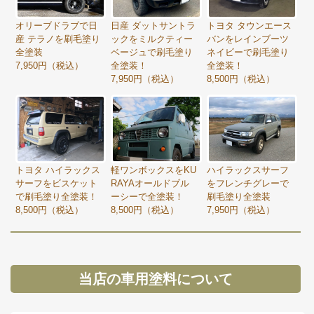
オリーブドラブで日
日産 ダットサントラ
トヨタ タウンエース
産 テラノを刷毛塗り
ックをミルクティー
バンをレインブーツ
全塗装
ベージュで刷毛塗り
ネイビーで刷毛塗り
7,950円（税込）
全塗装！
全塗装！
7,950円（税込）
8,500円（税込）
トヨタ ハイラックス
軽ワンボックスをKU
ハイラックスサーフ
サーフをビスケット
RAYAオールドブル
をフレンチグレーで
で刷毛塗り全塗装！
ーシーで全塗装！
刷毛塗り全塗装
8,500円（税込）
8,500円（税込）
7,950円（税込）
当店の車用塗料について